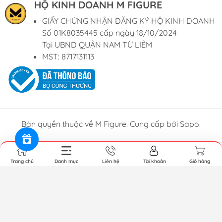
HỘ KINH DOANH M FIGURE
GIẤY CHỨNG NHẬN ĐĂNG KÝ HỘ KINH DOANH
Số 01K8035445 cấp ngày 18/10/2024
Tại UBND QUẬN NAM TỪ LIÊM
MST: 8717131113
Bản quyền thuộc về M Figure. Cung cấp bởi Sapo.
Trang chủ
Danh mục
Liên hệ
Tài khoản
Giỏ hàng