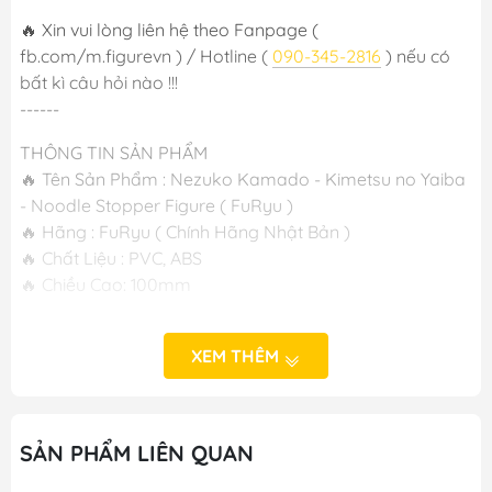
🔥 Xin vui lòng liên hệ theo Fanpage (
fb.com/m.figurevn ) / Hotline (
090-345-2816
) nếu có
bất kì câu hỏi nào !!!
------
THÔNG TIN SẢN PHẨM
🔥 Tên Sản Phẩm : Nezuko Kamado - Kimetsu no Yaiba
- Noodle Stopper Figure ( FuRyu )
🔥 Hãng : FuRyu ( Chính Hãng Nhật Bản )
🔥 Chất Liệu : PVC, ABS
🔥 Chiều Cao: 100mm
----
M FIGURE - MÔ HÌNH ANIME CHÍNH HÃNG NHẬT BẢN
XEM THÊM
🔥Add: Ngọc Hồi - Hoàng Liệt - Hoàng Mai - Hà Nội
🔥Hotline:
090-345-2816
or
098-777-0035
🔥Website: https://mfigure.com/
SẢN PHẨM LIÊN QUAN
#figure #mo_hinh #mo_hinh_nhan_vat