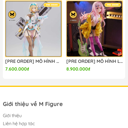
#mo_hinh_anime #anime_figure #figure
#mo_hinh_chinh_hang #mo_hinh_figure
#figure_chinh_hang #mo_hinh_tinh #nendoroid
#gameprize #scalefigure
----
[PRE ORDER] MÔ HÌNH Bunny Suit Planning - Sophia F. Shirring - 1/6 - Sister Ver., Bright Edition (Magi Arts) FIGURE CHÍNH HÃNG
[PRE ORDER] MÔ HÌNH Limelight Lemonade Jam - Harumi Ena - 1/3.5 (Alice Glint) FIGURE CHÍNH HÃNG
7.600.000₫
8.900.000₫
Giới thiệu về M Figure
Giới thiệu
Liên hệ hợp tác