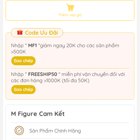
Thêm vào giỏ
Code Ưu Đãi
Nhập "
MF1
"giảm ngay 20K cho các sản phẩm
>500K
Sao chép
Nhập "
FREESHIP50
" miễn phí vận chuyển đối với
các đơn hàng >1000K (tối đa 50K)
Sao chép
M Figure Cam Kết
Sản Phẩm Chính Hãng