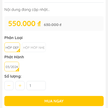
Nội dung đang cập nhật...
550.000 ₫
630.000 ₫
Phân Loại
HỘP ĐẸP
HỘP MÓP NHẸ
Phát Hành
03/2024
Số lượng:
MUA NGAY