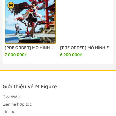
----
————— M FIGURE———————
🏠 Add: Hoàng Liệt, Hoàng Mai, Hà Nội
🏢 Tell: 098.777.00.35 or 090.345.2816
⌚️ Opening: 09:00 - 20:00 (EveryDay)
[PRE ORDER] MÔ HÌNH Shameimaru Aya - Touhou Project (Liuli Studio) FIGURE CHÍNH HÃNG
[PRE ORDER] MÔ HÌNH Eris Greyrat - Mushoku Tensei (Lolikoo Studio) FIGURE CHÍNH HÃNG
7.000.000₫
6.900.000₫
#figure #mo_hinh #mo_hinh_nhan_vat
#mo_hinh_anime #anime_figure #figure
#mo_hinh_chinh_hang #mo_hinh_figure
#figure_chinh_hang #mo_hinh_tinh #nendoroid
#gameprize #scalefigure #xiao
Giới thiệu về M Figure
Giới thiệu
Liên hệ hợp tác
Tin tức