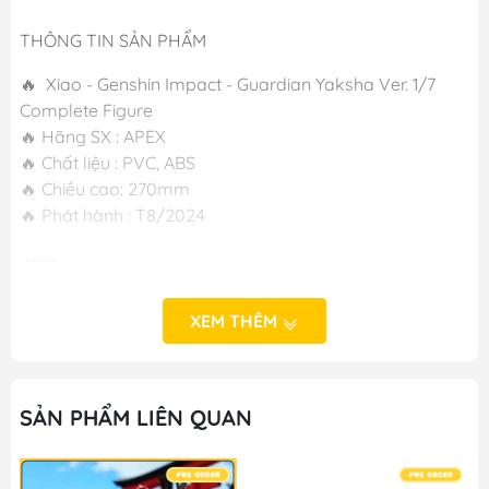
THÔNG TIN SẢN PHẨM
🔥 Xiao - Genshin Impact - Guardian Yaksha Ver. 1/7
Complete Figure
🔥 Hãng SX : APEX
🔥 Chất liệu : PVC, ABS
🔥 Chiều cao: 270mm
🔥 Phát hành : T8/2024
-----
XEM THÊM
SẢN PHẨM LIÊN QUAN