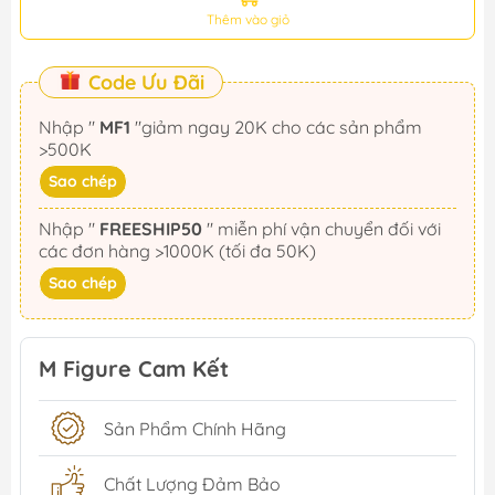
Thêm vào giỏ
Code Ưu Đãi
Nhập "
MF1
"giảm ngay 20K cho các sản phẩm
>500K
Sao chép
Nhập "
FREESHIP50
" miễn phí vận chuyển đối với
các đơn hàng >1000K (tối đa 50K)
Sao chép
M Figure Cam Kết
Sản Phẩm Chính Hãng
Chất Lượng Đảm Bảo