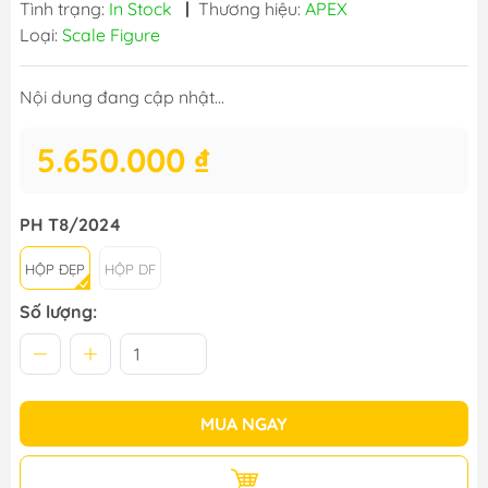
Tình trạng:
In Stock
|
Thương hiệu:
APEX
Loại:
Scale Figure
Nội dung đang cập nhật...
5.650.000 ₫
PH T8/2024
HỘP ĐẸP
HỘP DF
Số lượng:
MUA NGAY