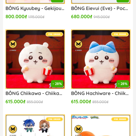
BÔNG Kyuubey - Gekijouban Mahou Shoujo Madoka☆Magica Walpurgis no Kaiten - Dome Gata Nuigurumi (Bandai Spirits) PLUSH CHÍNH HÃNG
BÔNG Eievui (Eve) - Pocket Monsters - Mecha Mofugutto Nuigurumi - Ohirune Ver. (Bandai Spirits) PLUSH CHÍNH HÃNG
800.000₫
680.000₫
1.115.000₫
945.000₫
- 28%
- 28%
BÔNG Chiikawa - Chiikawa - Issho ni Tabeyo Popcorn (Parade Inc.) PLUSH CHÍNH HÃNG
BÔNG Hachiware - Chiikawa - Issho ni Tabeyo Popcorn (Parade Inc.) PLUSH CHÍNH HÃNG
615.000₫
615.000₫
855.000₫
855.000₫