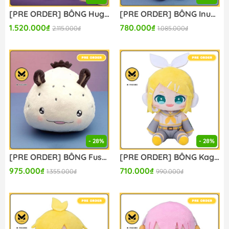
[PRE ORDER] BÔNG Hugo Vlad - Zenless Zone Zero - Osuwari Nuigurumi - Zenless Zone Zero BiggieAgents (miHoYo) PLUSH CHÍNH HÃNG
[PRE ORDER] BÔNG Inudoge - Chou Kaguya-hime! - Plush Keychain (Movic, Movic Promote Service) PLUSH CHÍNH HÃNG
1.520.000₫
780.000₫
2.115.000₫
1.085.000₫
- 28%
- 28%
[PRE ORDER] BÔNG Fushi - Chou Kaguya-hime! - Plush (Movic, Movic Promote Service) PLUSH CHÍNH HÃNG
[PRE ORDER] BÔNG Kagamine Rin - Project Sekai: Colorful Stage! feat. Hatsune Miku - My Sekai Nuigurumi (S) (Sega Fave) PLUSH CHÍNH HÃNG
975.000₫
710.000₫
1.355.000₫
990.000₫