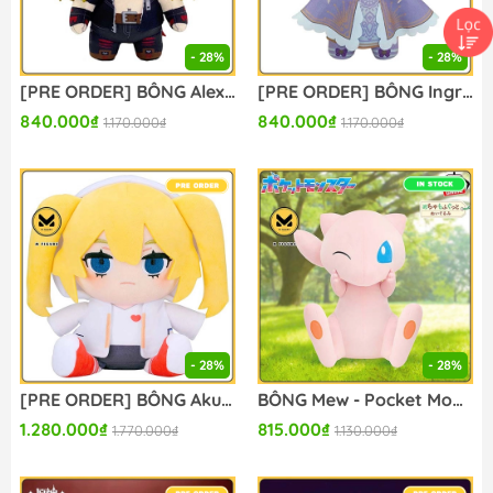
- 28%
- 28%
[PRE ORDER] BÔNG Alex - Street Fighter 6 - Chibi Plush (Capcom) PLUSH CHÍNH HÃNG
[PRE ORDER] BÔNG Ingrid - Street Fighter 6 - Chibi Plush (Capcom) PLUSH CHÍNH HÃNG
840.000₫
840.000₫
1.170.000₫
1.170.000₫
- 28%
- 28%
[PRE ORDER] BÔNG Akutagawa Yomuko - Gogh (Good Smile Company) PLUSH CHÍNH HÃNG
BÔNG Mew - Pocket Monsters - Mecha Mofugutto Nuigurumi - Nikkori Ver. (Bandai Spirits) PLUSH CHÍNH HÃNG
1.280.000₫
815.000₫
1.770.000₫
1.130.000₫