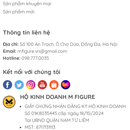
Sản phẩm khuyến mại
Sản phẩm mới
Thông tin liên hệ
Địa chỉ:
Số 100 An Trạch, Ô Chợ Dừa, Đống Đa, Hà Nội
Email:
mfigure.vn@gmail.com
Hotline:
098.777.0035
Kết nối với chúng tôi
HỘ KINH DOANH M FIGURE
GIẤY CHỨNG NHẬN ĐĂNG KÝ HỘ KINH DOANH
Số 01K8035445 cấp ngày 18/10/2024
Tại UBND QUẬN NAM TỪ LIÊM
MST: 8717131113