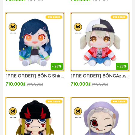
- 28%
- 28%
[PRE ORDER] BÔNG Shiraishi An - Project Sekai: Colorful Stage! feat. Hatsune Miku - My Sekai Nuigurumi (S) (Sega Fave) PLUSH CHÍNH HÃNG
[PRE ORDER] BÔNGAzusawa Kohane - Project Sekai: Colorful Stage! feat. Hatsune Miku - My Sekai Nuigurumi (S) (Sega Fave) PLUSH CHÍNH HÃNG
710.000₫
710.000₫
990.000₫
990.000₫