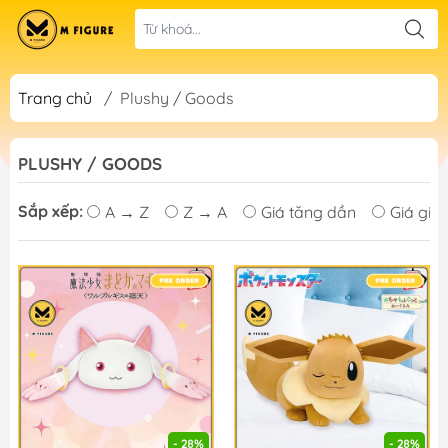
Trang chủ
/
Plushy / Goods
PLUSHY / GOODS
Sắp xếp:
A → Z
Z → A
Giá tăng dần
Giá giả
- 28%
- 28%