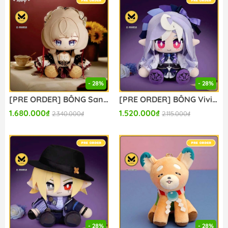
- 28%
- 28%
[PRE ORDER] BÔNG Sandrone - Genshin Impact - Genshin Impact Theme Series - Osuwari Nuigurumi (miHoYo) PLUSH CHÍNH HÃNG
[PRE ORDER] BÔNG Vivian Banshee - Zenless Zone Zero - Osuwari Nuigurumi - Zenless Zone Zero BiggieAgents (miHoYo) PLUSH CHÍNH HÃNG
1.680.000₫
1.520.000₫
2.340.000₫
2.115.000₫
- 28%
- 28%