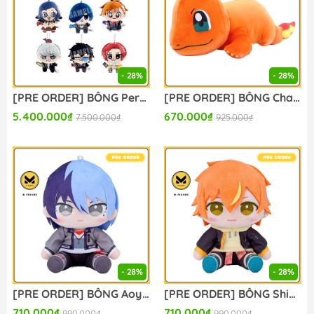
- 28%
- 28%
[PRE ORDER] BÔNG Persona 4 - P30th Shujinkou x Bkub - Persona 30th Anniversary - Plush Mascot (Empty) PLUSH CHÍNH HÃNG
[PRE ORDER] BÔNG Charmander - Pocket Monsters - Arm Pillow - MofuMofu Arm Pillow (Ensky) PLUSH CHÍNH HÃNG
5.400.000₫
670.000₫
7.500.000₫
925.000₫
- 28%
- 28%
[PRE ORDER] BÔNG Aoyagi Toya - Project Sekai: Colorful Stage! feat. Hatsune Miku - My Sekai Nuigurumi (S) (Sega Fave) PLUSH CHÍNH HÃNG
[PRE ORDER] BÔNG Shinonome Akito - Project Sekai: Colorful Stage! feat. Hatsune Miku - My Sekai Nuigurumi (S) (Sega Fave) PLUSH CHÍNH HÃNG
710.000₫
710.000₫
990.000₫
990.000₫