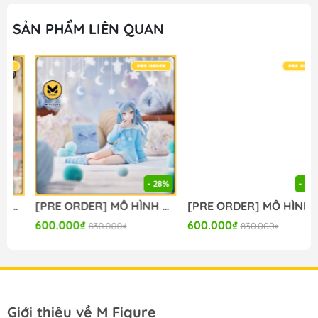
SẢN PHẨM LIÊN QUAN
- 28%
- 28%
[PRE ORDER] MÔ HÌNH BanG Dream! - BanG Dream! Ave Mujica - Togawa Sakiko - Yumemirize - ～Pajama Party!～ (Sega Fave) FIGURE CHÍNH HÃNG
[PRE ORDER] MÔ HÌNH BanG Dream! - BanG Dream! Ave Mujica - Wakaba Mutsumi - Yumemirize - ～Pajama Party!～ (Sega Fave) FIGURE CHÍNH HÃNG
600.000₫
600.000₫
830.000₫
830.000₫
Giới thiệu về M Figure