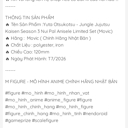
------
THÔNG TIN SẢN PHẨM
🔥 Tên Sản Phẩm :Yuta Otsukotsu - Jungle Jujutsu
Kaisen Season 3 Nui Pal Anisele Limited Set (Movic)
🔥 Hãng : Movic ( Chính Hãng Nhật Bản )
🔥 Chất Liệu : polyester, iron
🔥 Chiều Cao: 120mm
🔥 Ngày Phát Hành: T7/2026
------
M FIGURE - MÔ HÌNH ANIME CHÍNH HÃNG NHẬT BẢN
#figure #mo_hinh #mo_hinh_nhan_vat
#mo_hinh_anime #anime_figure #figure
#mo_hinh_chinh_hang #mo_hinh_figure
#figure_chinh_hang #mo_hinh_tinh #nendoroid
#gameprize #scalefigure