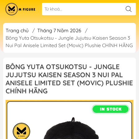
Trang chủ
/
Tháng 7 Năm 2026
/
Bông Yuta Otsukotsu - Jungle Jujutsu Kaisen Season 3
Nui Pal Anisele Limited Set (Movic) Plushie CHÍNH HÃNG
BÔNG YUTA OTSUKOTSU - JUNGLE
JUJUTSU KAISEN SEASON 3 NUI PAL
ANISELE LIMITED SET (MOVIC) PLUSHIE
CHÍNH HÃNG