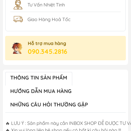
Tư Vấn Nhiệt Tình
Giao Hàng Hoả Tốc
Hỗ trợ mua hàng
090.345.2816
THÔNG TIN SẢN PHẨM
HƯỚNG DẪN MUA HÀNG
NHỮNG CÂU HỎI THƯỜNG GẶP
🔥 LƯU Ý : Sản phẩm này cần INBOX SHOP ĐỂ ĐƯỢC TƯ VẤN
🔥 Xin vui lòng liên hệ shop nếu có bất kì câu hỏi nào !!!