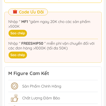
Code Ưu Đãi
Nhập "
MF1
"giảm ngay 20K cho các sản phẩm
>500K
Sao chép
Nhập "
FREESHIP50
" miễn phí vận chuyển đối với
các đơn hàng >1000K (tối đa 50K)
Sao chép
M Figure Cam Kết
Sản Phẩm Chính Hãng
Chất Lượng Đảm Bảo