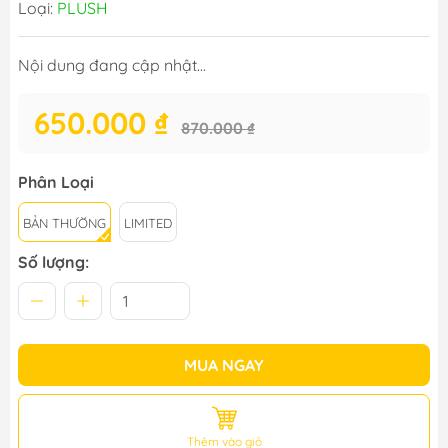
Loại:
PLUSH
Nội dung đang cập nhật...
650.000 ₫
870.000 ₫
Phân Loại
BẢN THƯỜNG
LIMITED
Số lượng:
MUA NGAY
Thêm vào giỏ