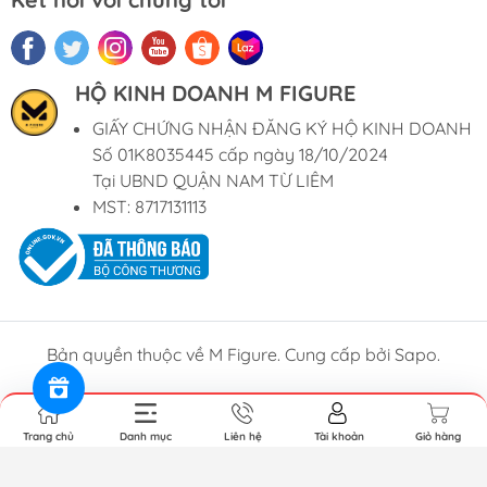
HỘ KINH DOANH M FIGURE
GIẤY CHỨNG NHẬN ĐĂNG KÝ HỘ KINH DOANH
Số 01K8035445 cấp ngày 18/10/2024
Tại UBND QUẬN NAM TỪ LIÊM
MST: 8717131113
Bản quyền thuộc về M Figure. Cung cấp bởi Sapo.
Trang chủ
Danh mục
Liên hệ
Tài khoản
Giỏ hàng