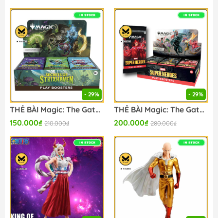
- 29%
- 29%
THẺ BÀI Magic: The Gathering - Secrets of Strixhaven Play Booster Box - Trading Card Game (Wizards of the Coast) - CARD GAME CHÍNH HÃNG FIGURE CHÍNH HÃNG
THẺ BÀI Magic: The Gathering - Marvel Super Heroes Play Booster Box - Trading Card Game (Wizards of the Coast) - CARD GAME CHÍNH HÃNG FIGURE CHÍNH HÃNG
150.000₫
200.000₫
210.000₫
280.000₫