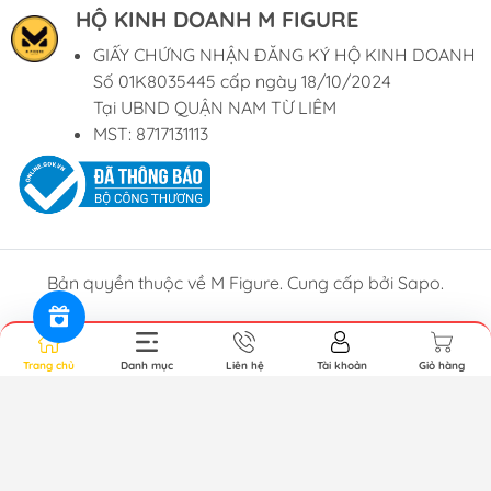
HỘ KINH DOANH M FIGURE
GIẤY CHỨNG NHẬN ĐĂNG KÝ HỘ KINH DOANH
Số 01K8035445 cấp ngày 18/10/2024
Tại UBND QUẬN NAM TỪ LIÊM
MST: 8717131113
Bản quyền thuộc về M Figure. Cung cấp bởi
Sapo
.
Trang chủ
Danh mục
Liên hệ
Tài khoản
Giỏ hàng