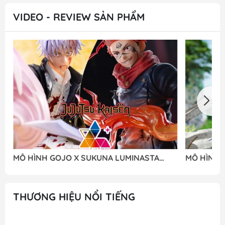
VIDEO - REVIEW SẢN PHẨM
MÔ HÌNH GOJO X SUKUNA LUMINASTA
MÔ HÌNH 2
(SEGA) - M FIGURE
NIER:AUTO
FIGURE
THƯƠNG HIỆU NỔI TIẾNG