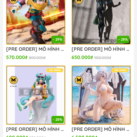
- 29%
- 28%
[PRE ORDER] MÔ HÌNH Boku no Hero Academia The Movie: You're Next - Midoriya Izuku (FuRyu) FIGURE CHÍNH HÃNG
[PRE ORDER] MÔ HÌNH Evangelion Shin Gekijouban - Ayanami Rei (Tentative Name) - Figurizm Alpha - Plugsuit Ver. (Sega Fave) FIGURE CHÍNH HÃNG
570.000₫
650.000₫
800.000₫
900.000₫
- 28%
[PRE ORDER] MÔ HÌNH Vocaloid - Hatsune Miku - Noodle Stopper Figure - Digital Stars 2025 (FuRyu) FIGURE CHÍNH HÃNG
[PRE ORDER] MÔ HÌNH Cinderella: Crystal Wave - Goddess of Victory: Nikke (BM Studio) FIGURE CHÍNH HÃNG