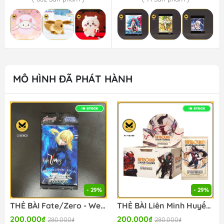
MÔ HÌNH ĐÃ PHÁT HÀNH
- 29%
- 29%
THẺ BÀI Fate/Zero - Weiss Schwarz - Extra Booster Box (Bushiroad) PACK CARD CHÍNH HÃNG
THẺ BÀI Liên Minh Huyền Thoại - Riftbound: Spiritforged - Booster Box - League of Legends TCG/Card Game (Riot Games) CARD CHÍNH HÃNG
200.000₫
200.000₫
280.000₫
280.000₫