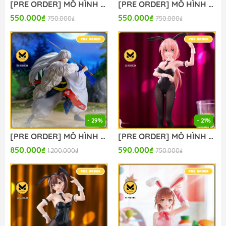
[PRE ORDER] MÔ HÌNH Shunkashuutou Daikousha: Haru no Mai - Himedaka Sakura - Muchute (FuRyu) FIGURE CHÍNH HÃNG
[PRE ORDER] MÔ HÌNH Shunkashuutou Daikousha: Haru no Mai - Kayou Hinagiku - Muchute (FuRyu) FIGURE CHÍNH HÃNG
550.000₫
550.000₫
750.000₫
750.000₫
- 29%
- 21%
[PRE ORDER] MÔ HÌNH Sengoku Otogizoushi: InuYasha - Sesshoumaru - Luminasta (Sega Fave) FIGURE CHÍNH HÃNG
[PRE ORDER] MÔ HÌNH Seitokai ni mo Ana wa Aru! - Michinoku Komaro - BiCute Bunnies (FuRyu) FIGURE CHÍNH HÃNG
850.000₫
590.000₫
1.200.000₫
750.000₫