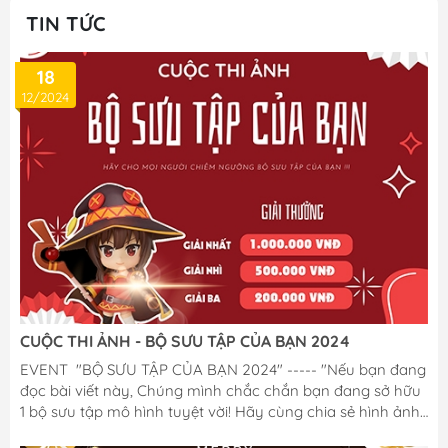
TIN TỨC
18
12/2024
CUỘC THI ẢNH - BỘ SƯU TẬP CỦA BẠN 2024
EVENT "BỘ SƯU TẬP CỦA BẠN 2024" ----- "Nếu bạn đang
đọc bài viết này, Chúng mình chắc chắn bạn đang sở hữu
1 bộ sưu tập mô hình tuyệt vời! Hãy cùng chia sẻ hình ảnh
BST tâm huyết đó với M Figure, để nhận cơ hội trúng