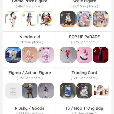
Game Prize Figure
Scale Figure
( 4142 Sản phẩm )
( 4231 Sản phẩm )
Nendoroid
POP UP PARADE
( 870 Sản phẩm )
( 376 Sản phẩm )
Figma / Action Figure
Trading Card
( 261 Sản phẩm )
( 307 Sản phẩm )
Plushy / Goods
Tủ / Hộp Trưng Bày
( 682 Sản phẩm )
( 71 Sản phẩm )