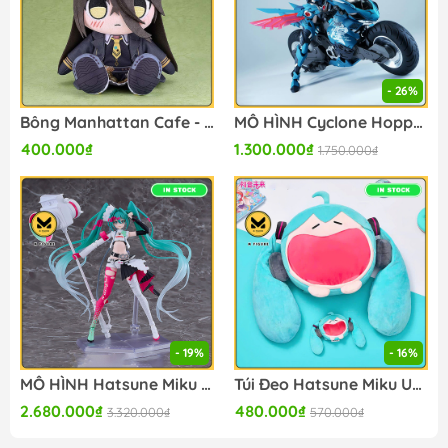
- 26%
Bông Manhattan Cafe - Umamusume: Pretty Derby - Kuripan Plushie (Good Smile Company) BÔNG CHÍNH HÃNG
MÔ HÌNH Cyclone Hopper [Yip Fung Sim] - Cyber Forest (Fantasy Girl) (Nuke Matrix) MODEL KIT CHÍNH HÃNG
400.000₫
1.300.000₫
1.750.000₫
- 19%
- 16%
MÔ HÌNH Hatsune Miku - Racing 2025 Ver - Figma (#SP-174) (Good Smile Racing) FIGURE CHÍNH HÃNG
Túi Đeo Hatsune Miku Uwa Series Itabag Soft Smiling - Bông (BilibiliGoods) Plushie CHÍNH HÃNG
2.680.000₫
480.000₫
3.320.000₫
570.000₫