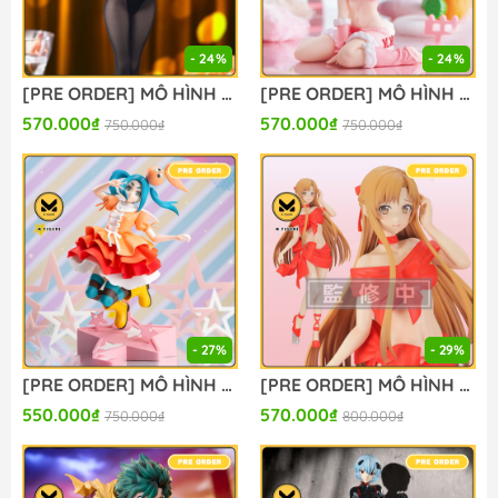
- 24%
- 24%
[PRE ORDER] MÔ HÌNH Seitokai ni mo Ana wa Aru! - Kotobuki Hisako - BiCute Bunnies (FuRyu) FIGURE CHÍNH HÃNG
[PRE ORDER] MÔ HÌNH To Aru Kagaku no Railgun - Misaka Mikoto - Moflock - Fluffy Bunny Ver. (Taito) FIGURE CHÍNH HÃNG
570.000₫
570.000₫
750.000₫
750.000₫
- 27%
- 29%
[PRE ORDER] MÔ HÌNH Monogatari Series - Ononoki Yotsugi - XStellar (Sega Fave) FIGURE CHÍNH HÃNG
[PRE ORDER] MÔ HÌNH Sword Art Online - Asuna - BiCute Ribbons (FuRyu) FIGURE CHÍNH HÃNG
550.000₫
570.000₫
750.000₫
800.000₫