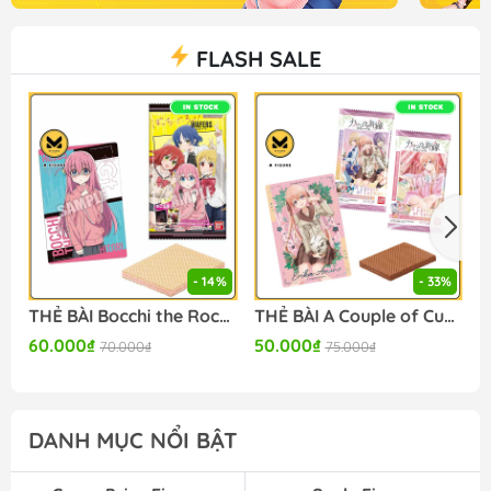
FLASH SALE
- 14%
- 33%
THẺ BÀI Bocchi the Rock! - Wafer (Bandai Spirits ) PACK CARD CHÍNH HÃNG
THẺ BÀI A Couple of Cuckoos - Wafer Set of 20 (Bandai) PACK CARD CHÍNH HÃNG
60.000₫
50.000₫
3
70.000₫
75.000₫
DANH MỤC NỔI BẬT