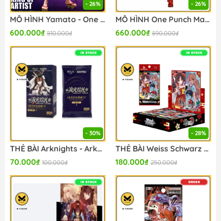
- 26%
- 26%
MÔ HÌNH Yamato - One Piece - King of Artist - Special Ver. (Bandai Spirits) FIGURE CHÍNH HÃNG
MÔ HÌNH One Punch Man - Saitama - Grandista - Metallic Ver. (Bandai Spirits)FIGURE CHÍNH HÃNG
600.000₫
660.000₫
810.000₫
890.000₫
- 30%
- 28%
THẺ BÀI Arknights - Arknights x Kayou Luminescent Serenade - Collectible Cards - Vol. 1 (Kayou) PACK CARD CHÍNH HÃNG
THẺ BÀI Weiss Schwarz - Touhou Project ~ Black and White Lotus Land - Booster Box (Bushiroad) PACK CARD CHÍNH HÃNG
70.000₫
180.000₫
100.000₫
250.000₫