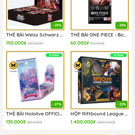
- 29%
- 33%
THẺ BÀI Weiss Schwarz - Fate/stay night - Unlimited Blade Works Vol. II (Bushiroad) - PACK CARD CHÍNH HÃNG
THẺ BÀI ONE PIECE - Booster Pack OP-16 (Bandai Namco) PACK CARD CHÍNH HÃNG
150.000₫
60.000₫
210.000₫
90.000₫
- 27%
- 22%
THẺ BÀI Hololive OFFICIAL CARD GAME - Bouncer Bound - Booster Box (Hololive OFFICIAL) PACK CARD CHÍNH HÃNG
HỘP Riftbound League of Legends 2025 TCG - Set 1 - Origins - Box Set - Proving Grounds (Riot Games) BOX CARD CHÍNH HÃNG
135.000₫
1.400.000₫
185.000₫
1.800.000₫