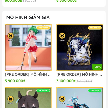
600.000₫
6.500.000₫
830.000₫
MÔ HÌNH GIẢM GIÁ
- 26%
[PRE ORDER] MÔ HÌNH To Heart - HMX-12 Multi - 1/7 (Claynel) FIGURE CHÍNH HÃNG
[PRE ORDER] MÔ HÌNH Phainon - Honkai: Star Rail - Diorama Series - Thus Burns the Dawn Ver. (Myethos) FIGURE CHÍNH HÃNG
5.900.000₫
3.100.000₫
4.200.000₫