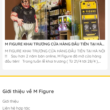
M FIGURE KHAI TRƯƠNG CỬA HÀNG ĐẦU TIÊN TẠI HÀ
NỘI
M FIGURE KHAI TRƯƠNG CỬA HÀNG ĐẦU TIÊN TẠI HÀ NỘI
!!! ️ Sau hơn 2 năm bán online, M Figure đã mở cửa hàng
đầu tiên! Trong tuần lễ khai trương ( Từ 21/4 tới 28/4 ),
shop sẽ có rất nhiều ưu đãi giá trị và hấp dẫn dành cho
quý khách hàng! Giảm giá 5-10% toàn bộ sản phẩm tại
cửa hàng! Gacha Figure chỉ : 299k / lượt quay. -- ĐẶC
BIỆT -- Gacha Figure có cơ hội x2 phần thưởng hoặc +1
bonus gấu bông chính hãng cực kì to và mềm mại! 2️0
Giới thiệu về M Figure
KHÁCH HÀNG ĐẦU TIÊN tới shop sẽ...
Giới thiệu
Liên hệ hợp tác