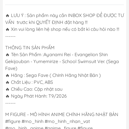
🔥 LƯU Ý : Sản phẩm này cần INBOX SHOP ĐỂ ĐƯỢC TƯ
VẤN trước khi QUYẾT ĐỊNH đặt hàng !!!
🔥 Xin vui lòng liên hệ shop nếu có bất kì câu hỏi nào !!!
------
THÔNG TIN SẢN PHẨM
🔥 Tên Sản Phẩm :Ayanami Rei - Evangelion Shin
Gekijouban - Yumemirize - School Swimsuit Ver. (Sega
Fave)
🔥 Hãng : Sega Fave ( Chính Hãng Nhật Bản )
🔥 Chất Liệu : PVC, ABS
🔥 Chiều Cao: Cập nhật sau
🔥 Ngày Phát Hành: T9/2026
------
M FIGURE - MÔ HÌNH ANIME CHÍNH HÃNG NHẬT BẢN
#figure #mo_hinh #mo_hinh_nhan_vat
#mo_hinh_anime #anime_figure #figure