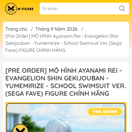
Trang chủ
/
Tháng 9 Năm 2026
/
[Pre Order] MÔ HÌNH Ayanami Rei - Evangelion Shin
Gekijouban - Yumemirize - School Swimsuit Ver. (Sega
Fave) FIGURE CHÍNH HÃNG
[PRE ORDER] MÔ HÌNH AYANAMI REI -
EVANGELION SHIN GEKIJOUBAN -
YUMEMIRIZE - SCHOOL SWIMSUIT VER.
(SEGA FAVE) FIGURE CHÍNH HÃNG