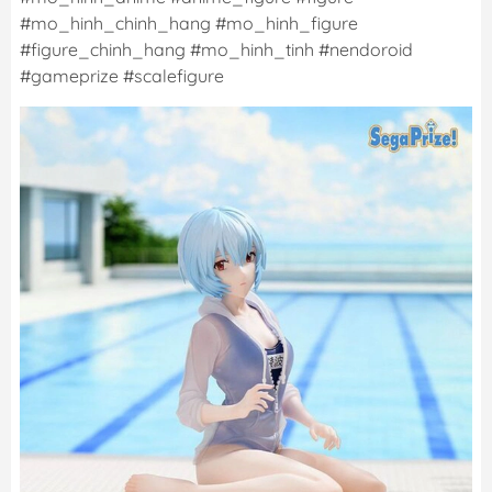
#mo_hinh_chinh_hang #mo_hinh_figure
#figure_chinh_hang #mo_hinh_tinh #nendoroid
#gameprize #scalefigure