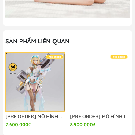
SẢN PHẨM LIÊN QUAN
[PRE ORDER] MÔ HÌNH Bunny Suit Planning - Sophia F. Shirring - 1/6 - Sister Ver., Bright Edition (Magi Arts) FIGURE CHÍNH HÃNG
[PRE ORDER] MÔ HÌNH Limelight Lemonade Jam - Harumi Ena - 1/3.5 (Alice Glint) FIGURE CHÍNH HÃNG
7.600.000₫
8.900.000₫