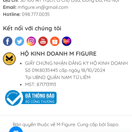
Email:
mfigure.vn@gmail.com
Hotline:
098.777.0035
Kết nối với chúng tôi
HỘ KINH DOANH M FIGURE
GIẤY CHỨNG NHẬN ĐĂNG KÝ HỘ KINH DOANH
Số 01K8035445 cấp ngày 18/10/2024
Tại UBND QUẬN NAM TỪ LIÊM
MST: 8717131113
Bản quyền thuộc về M Figure. Cung cấp bởi Sapo.