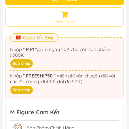
Thêm vào giỏ
Code Ưu Đãi
Nhập "
MF1
"giảm ngay 20K cho các sản phẩm
>500K
Sao chép
Nhập "
FREESHIP50
" miễn phí vận chuyển đối với
các đơn hàng >1000K (tối đa 50K)
Sao chép
M Figure Cam Kết
Sản Phẩm Chính Hãng