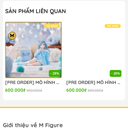
M FIGURE - MÔ HÌNH ANIME CHÍNH HÃNG NHẬT BẢN
SẢN PHẨM LIÊN QUAN
🔥Add: Ngọc Hồi - Hoàng Liệt - Hoàng Mai - Hà Nội
🔥Hotline:
090-345-2816
or
098-777-0035
🔥Website: https://mfigure.com/
#figure #mo_hinh #mo_hinh_nhan_vat
#mo_hinh_anime #anime_figure #figure
#mo_hinh_chinh_hang #mo_hinh_figure
#figure_chinh_hang #mo_hinh_tinh #nendoroid
#gameprize #scalefigure
- 28%
- 28%
---
[PRE ORDER] MÔ HÌNH BanG Dream! - BanG Dream! Ave Mujica - Togawa Sakiko - Yumemirize - ～Pajama Party!～ (Sega Fave) FIGURE CHÍNH HÃNG
[PRE ORDER] MÔ HÌNH BanG Dream! - BanG Dream! Ave Mujica - Wakaba Mutsumi - Yumemirize - ～Pajama Party!～ (Sega Fave) FIGURE CHÍNH HÃNG
600.000₫
600.000₫
830.000₫
830.000₫
Giới thiệu về M Figure