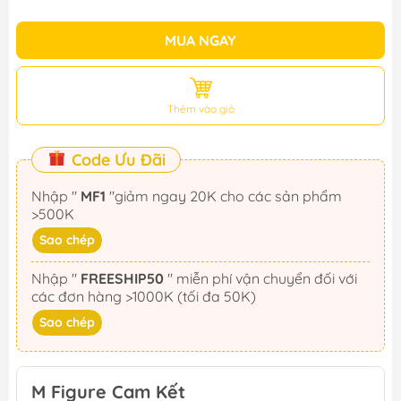
MUA NGAY
Thêm vào giỏ
Code Ưu Đãi
Nhập "
MF1
"giảm ngay 20K cho các sản phẩm
>500K
Sao chép
Nhập "
FREESHIP50
" miễn phí vận chuyển đối với
các đơn hàng >1000K (tối đa 50K)
Sao chép
M Figure Cam Kết