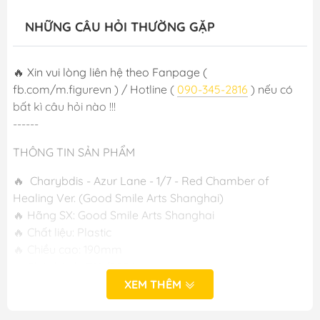
NHỮNG CÂU HỎI THƯỜNG GẶP
🔥 Xin vui lòng liên hệ theo Fanpage (
fb.com/m.figurevn ) / Hotline (
090-345-2816
) nếu có
bất kì câu hỏi nào !!!
------
THÔNG TIN SẢN PHẨM
🔥 Charybdis - Azur Lane - 1/7 - Red Chamber of
Healing Ver. (Good Smile Arts Shanghai)
🔥 Hãng SX: Good Smile Arts Shanghai
🔥 Chất liệu: Plastic
🔥 Chiều cao: 190mm
🔥 Phát hành: T10/2024
XEM THÊM
-----