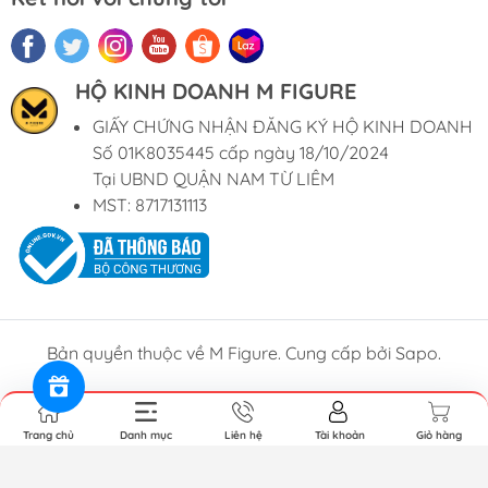
HỘ KINH DOANH M FIGURE
GIẤY CHỨNG NHẬN ĐĂNG KÝ HỘ KINH DOANH
Số 01K8035445 cấp ngày 18/10/2024
Tại UBND QUẬN NAM TỪ LIÊM
MST: 8717131113
Bản quyền thuộc về M Figure. Cung cấp bởi Sapo.
Trang chủ
Danh mục
Liên hệ
Tài khoản
Giỏ hàng