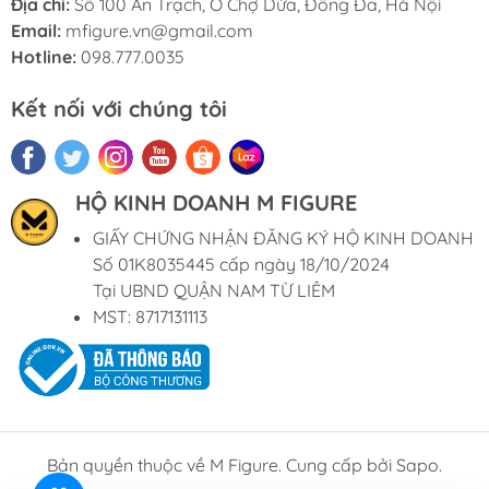
Địa chỉ:
Số 100 An Trạch, Ô Chợ Dừa, Đống Đa, Hà Nội
Email:
mfigure.vn@gmail.com
Hotline:
098.777.0035
Kết nối với chúng tôi
HỘ KINH DOANH M FIGURE
GIẤY CHỨNG NHẬN ĐĂNG KÝ HỘ KINH DOANH
Số 01K8035445 cấp ngày 18/10/2024
Tại UBND QUẬN NAM TỪ LIÊM
MST: 8717131113
Bản quyền thuộc về M Figure. Cung cấp bởi Sapo.