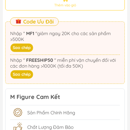
Thêm vào giỏ
Code Ưu Đãi
Nhập "
MF1
"giảm ngay 20K cho các sản phẩm
>500K
Sao chép
Nhập "
FREESHIP50
" miễn phí vận chuyển đối với
các đơn hàng >1000K (tối đa 50K)
Sao chép
M Figure Cam Kết
Sản Phẩm Chính Hãng
Chất Lượng Đảm Bảo