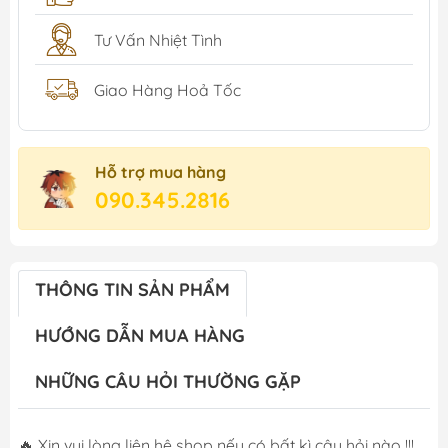
Tư Vấn Nhiệt Tình
Giao Hàng Hoả Tốc
Hỗ trợ mua hàng
090.345.2816
THÔNG TIN SẢN PHẨM
HƯỚNG DẪN MUA HÀNG
NHỮNG CÂU HỎI THƯỜNG GẶP
🔥 Xin vui lòng liên hệ shop nếu có bất kì câu hỏi nào !!!