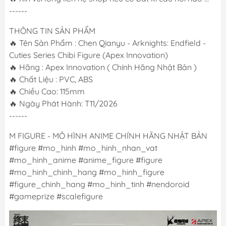
------
THÔNG TIN SẢN PHẨM
🔥 Tên Sản Phẩm : Chen Qianyu - Arknights: Endfield -
Cuties Series Chibi Figure (Apex Innovation)
🔥 Hãng : Apex Innovation ( Chính Hãng Nhật Bản )
🔥 Chất Liệu : PVC, ABS
🔥 Chiều Cao: 115mm
🔥 Ngày Phát Hành: T11/2026
------
M FIGURE - MÔ HÌNH ANIME CHÍNH HÃNG NHẬT BẢN
#figure #mo_hinh #mo_hinh_nhan_vat
#mo_hinh_anime #anime_figure #figure
#mo_hinh_chinh_hang #mo_hinh_figure
#figure_chinh_hang #mo_hinh_tinh #nendoroid
#gameprize #scalefigure