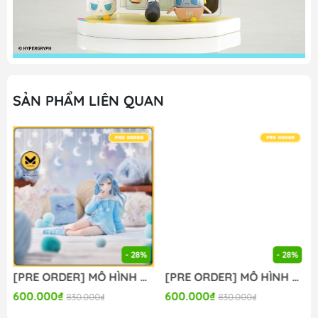
SẢN PHẨM LIÊN QUAN
- 28%
- 28%
[PRE ORDER] MÔ HÌNH BanG Dream! - BanG Dream! Ave Mujica - Togawa Sakiko - Yumemirize - ～Pajama Party!～ (Sega Fave) FIGURE CHÍNH HÃNG
[PRE ORDER] MÔ HÌNH BanG Dream! - BanG Dream! Ave Mujica - Wakaba Mutsumi - Yumemirize - ～Pajama Party!～ (Sega Fave) FIGURE CHÍNH HÃNG
600.000₫
600.000₫
830.000₫
830.000₫