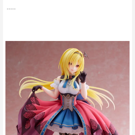
-----