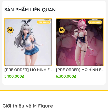
SẢN PHẨM LIÊN QUAN
[PRE ORDER] MÔ HÌNH Firefly - Honkai Star Rail (Lunaria Studio) FIGURE CHÍNH HÃNG
[PRE ORDER] MÔ HÌNH Evanescia - Honkai Star Rail (Summer Studio) FIGURE CHÍNH HÃNG
5.100.000₫
6.300.000₫
Giới thiệu về M Figure