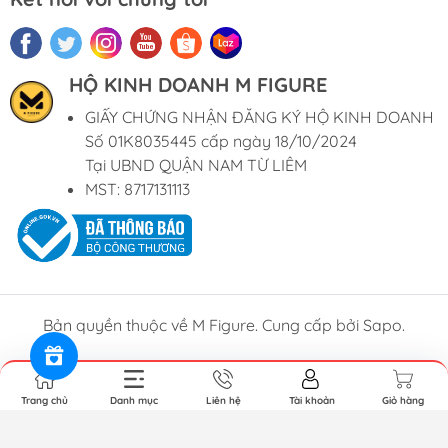
HỘ KINH DOANH M FIGURE
GIẤY CHỨNG NHẬN ĐĂNG KÝ HỘ KINH DOANH
Số 01K8035445 cấp ngày 18/10/2024
Tại UBND QUẬN NAM TỪ LIÊM
MST: 8717131113
Bản quyền thuộc về M Figure. Cung cấp bởi Sapo.
Trang chủ
Danh mục
Liên hệ
Tài khoản
Giỏ hàng