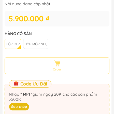
Nội dung đang cập nhật...
5.900.000 ₫
HÀNG CÓ SẴN
HỘP ĐẸP
HỘP MÓP NHẸ
Order
Code Ưu Đãi
Nhập "
MF1
"giảm ngay 20K cho các sản phẩm
>500K
Sao chép