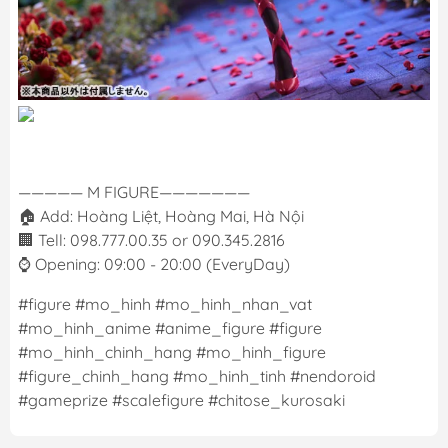
————— M FIGURE———————
🏠 Add: Hoàng Liệt, Hoàng Mai, Hà Nội
🏢 Tell: 098.777.00.35 or 090.345.2816
⌚️ Opening: 09:00 - 20:00 (EveryDay)
#figure #mo_hinh #mo_hinh_nhan_vat
#mo_hinh_anime #anime_figure #figure
#mo_hinh_chinh_hang #mo_hinh_figure
#figure_chinh_hang #mo_hinh_tinh #nendoroid
#gameprize #scalefigure #chitose_kurosaki