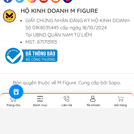
HỘ KINH DOANH M FIGURE
GIẤY CHỨNG NHẬN ĐĂNG KÝ HỘ KINH DOANH
Số 01K8035445 cấp ngày 18/10/2024
Tại UBND QUẬN NAM TỪ LIÊM
MST: 8717131113
Bản quyền thuộc về M Figure. Cung cấp bởi Sapo.
Trang chủ
Danh mục
Liên hệ
Tài khoản
Giỏ hàng