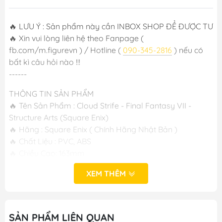
🔥 LƯU Ý : Sản phẩm này cần INBOX SHOP ĐỂ ĐƯỢC TƯ VẤN
🔥 Xin vui lòng liên hệ theo Fanpage (
fb.com/m.figurevn ) / Hotline (
090-345-2816
) nếu có
bất kì câu hỏi nào !!!
------
THÔNG TIN SẢN PHẨM
🔥 Tên Sản Phẩm : Cloud Strife - Final Fantasy VII -
Structure Arts (Square Enix)
🔥 Hãng : Square Enix ( Chính Hãng Nhật Bản )
🔥 Chất Liệu : PVC, ABS
🔥 Chiều Cao: 163mm
🔥 Ngày Phát Hành: T1/2026
XEM THÊM
----
M FIGURE - MÔ HÌNH ANIME CHÍNH HÃNG NHẬT BẢN
SẢN PHẨM LIÊN QUAN
🔥Cơ sở 1: Số 50 Ngõ 83 Ngọc Hồi - Hoàng Liệt - Hoàng