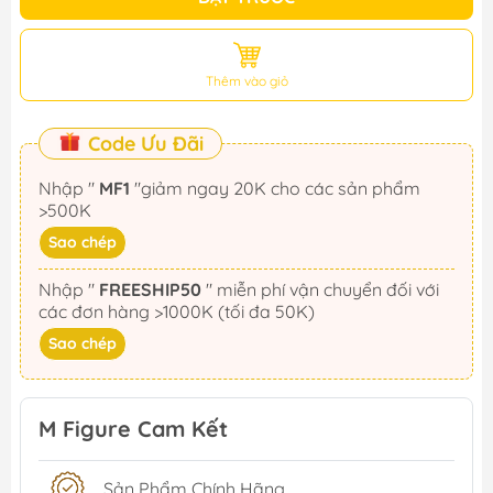
Thêm vào giỏ
Code Ưu Đãi
Nhập "
MF1
"giảm ngay 20K cho các sản phẩm
>500K
Sao chép
Nhập "
FREESHIP50
" miễn phí vận chuyển đối với
các đơn hàng >1000K (tối đa 50K)
Sao chép
M Figure Cam Kết
Sản Phẩm Chính Hãng