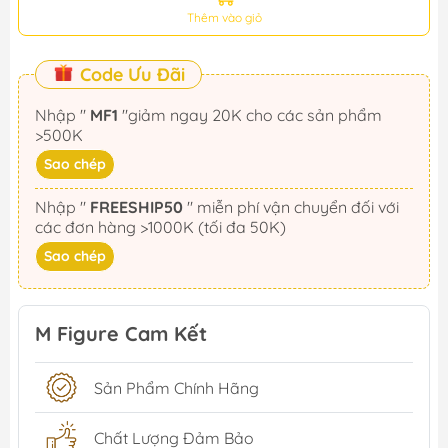
Thêm vào giỏ
Code Ưu Đãi
Nhập "
MF1
"giảm ngay 20K cho các sản phẩm
>500K
Sao chép
Nhập "
FREESHIP50
" miễn phí vận chuyển đối với
các đơn hàng >1000K (tối đa 50K)
Sao chép
M Figure Cam Kết
Sản Phẩm Chính Hãng
Chất Lượng Đảm Bảo