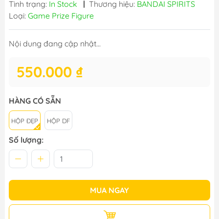
Tình trạng:
In Stock
|
Thương hiệu:
BANDAI SPIRITS
Loại:
Game Prize Figure
Nội dung đang cập nhật...
550.000 ₫
HÀNG CÓ SẴN
HỘP ĐẸP
HỘP DF
Số lượng:
MUA NGAY