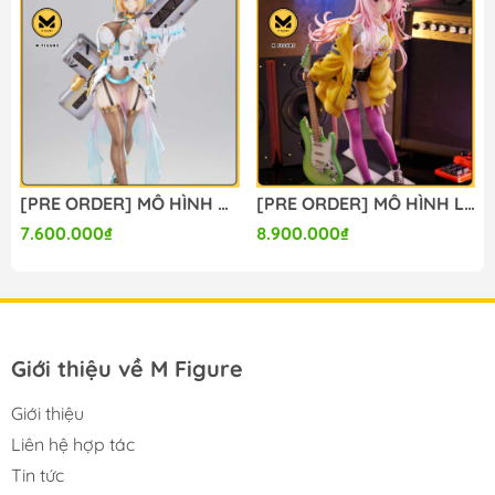
[PRE ORDER] MÔ HÌNH Bunny Suit Planning - Sophia F. Shirring - 1/6 - Sister Ver., Bright Edition (Magi Arts) FIGURE CHÍNH HÃNG
[PRE ORDER] MÔ HÌNH Limelight Lemonade Jam - Harumi Ena - 1/3.5 (Alice Glint) FIGURE CHÍNH HÃNG
7.600.000₫
8.900.000₫
Giới thiệu về M Figure
Giới thiệu
Liên hệ hợp tác
Tin tức