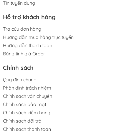
Tin tuyển dụng
Hỗ trợ khách hàng
Tra cứu đơn hàng
————— M FIGURE———————
Hướng dẫn mua hàng trực tuyến
🏠 Add: Hoàng Liệt, Hoàng Mai, Hà Nội
Hướng dẫn thanh toán
🏢 Tell: 098.777.00.35 or 090.345.2816
⌚️ Opening: 09:00 - 20:00 (EveryDay)
Bảng tính giá Order
#figure #mo_hinh #mo_hinh_nhan_vat
Chính sách
#mo_hinh_anime #anime_figure #figure
#mo_hinh_chinh_hang #mo_hinh_figure
Quy định chung
#figure_chinh_hang #mo_hinh_tinh #nendoroid
Phân định trách nhiệm
#gameprize #scalefigure #echidna #rezero #bandai
Chính sách vận chuyển
Chính sách bảo mật
Chính sách kiểm hàng
Chính sách đổi trả
Chính sách thanh toán