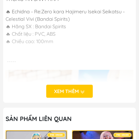
🔥 Echidna - Re:Zero kara Hajimeru Isekai Seikatsu -
Celestial Vivi (Bandai Spirits)
🔥 Hãng SX : Bandai Spirits
🔥 Chất liệu : PVC, ABS
🔥 Chiều cao: 100mm
-----
XEM THÊM
SẢN PHẨM LIÊN QUAN