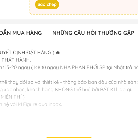
Sao chép
DẪN MUA HÀNG
NHỮNG CÂU HỎI THƯỜNG GẶP
QUYẾT ĐỊNH ĐẶT HÀNG ) 🔥
C PHÁT HÀNH.
từ 15-20 ngày ( Kể từ ngày NHÀ PHÂN PHỐI SP tại Nhật trả h
ể thay đổi so với thiết kế - thông báo ban đầu của nhà sản 
xác nhận, khách hàng KHÔNG thể huỷ bởi BẤT KÌ lí do gì.
 MIỄN PHÍ )
ên hệ với M Figure qua inbox.
ete Figure (Orca Toys)