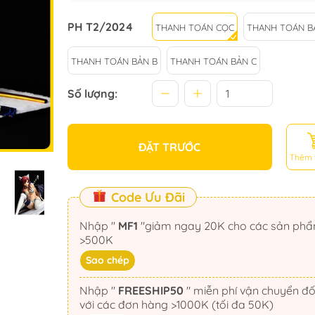
PH T2/2024
THANH TOÁN CỌC
THANH TOÁN B
THANH TOÁN BẢN B
THANH TOÁN BẢN C
Số lượng:
ĐẶT TRƯỚC
Thêm 
Code Ưu Đãi
Nhập "
MF1
"giảm ngay 20K cho các sản phẩm
>500K
Sao chép
Nhập "
FREESHIP50
" miễn phí vận chuyển đối
với các đơn hàng >1000K (tối đa 50K)