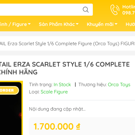
Hotli
098.7
ình / Figure
Sản Phẩm Khác
Khuyến mãi
Hướ
AIL Erza Scarlet Style 1/6 Complete Figure (Orca Toys) FI
TAIL ERZA SCARLET STYLE 1/6 COMPLETE
 CHÍNH HÃNG
Tình trạng:
In Stock
|
Thương hiệu:
Orca Toys
Loại:
Scale Figure
Nội dung đang cập nhật...
1.700.000 ₫