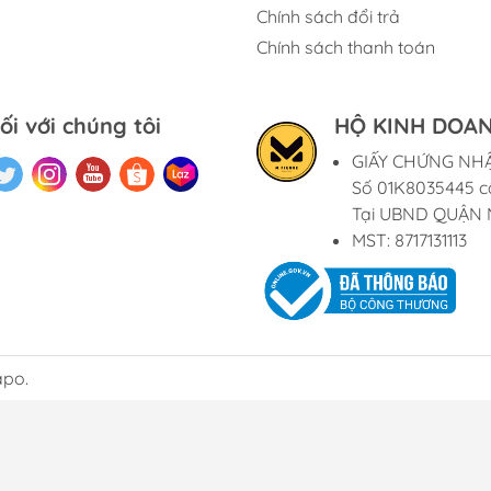
Chính sách đổi trả
Chính sách thanh toán
ối với chúng tôi
HỘ KINH DOAN
GIẤY CHỨNG NH
Số 01K8035445 c
Tại UBND QUẬN 
MST: 8717131113
apo.