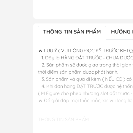
THÔNG TIN SẢN PHẨM
HƯỚNG 
🔥 LƯU Ý ( VUI LÒNG ĐỌC KỸ TRƯỚC KHI 
1. Đây là HÀNG ĐẶT TRƯỚC - CHƯA ĐƯỢ
2. Sản phẩm sẽ được giao trong thời gian 
thời điểm sản phẩm được phát hành.
3. Sản phẩm và quà đi kèm ( NẾU CÓ ) có th
4. Khi đơn hàng ĐẶT TRƯỚC được hệ thống 
( M Figure cho phép nhượng slot đặt trước -
🔥 Để giải đáp mọi thắc mắc, xin vui lòng li
---------
THÔNG TIN SẢN PHẨM
🔥 FAIRY TAIL Erza Scarlet Style 1/6 Compl