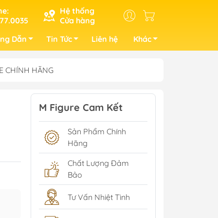
ne:
Hệ thống
77.0035
Cửa hàng
ng Dẫn
Tin Tức
Liên hệ
Khác
GURE CHÍNH HÃNG
M Figure Cam Kết
Sản Phẩm Chính
Hãng
Chất Lượng Đảm
Bảo
Tư Vấn Nhiệt Tình