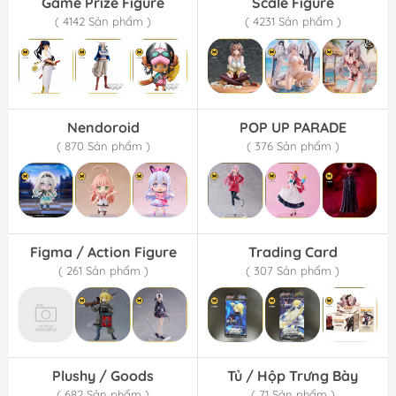
Game Prize Figure
Scale Figure
( 4142 Sản phẩm )
( 4231 Sản phẩm )
Nendoroid
POP UP PARADE
( 870 Sản phẩm )
( 376 Sản phẩm )
Figma / Action Figure
Trading Card
( 261 Sản phẩm )
( 307 Sản phẩm )
Plushy / Goods
Tủ / Hộp Trưng Bày
( 682 Sản phẩm )
( 71 Sản phẩm )