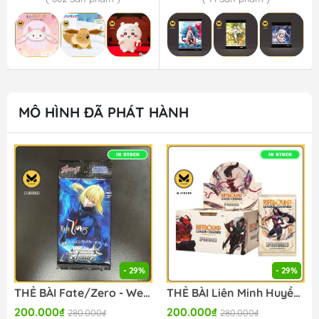
MÔ HÌNH ĐÃ PHÁT HÀNH
- 29%
- 29%
THẺ BÀI Fate/Zero - Weiss Schwarz - Extra Booster Box (Bushiroad) PACK CARD CHÍNH HÃNG
THẺ BÀI Liên Minh Huyền Thoại - Riftbound: Spiritforged - Booster Box - League of Legends TCG/Card Game (Riot Games) CARD CHÍNH HÃNG
200.000₫
200.000₫
280.000₫
280.000₫