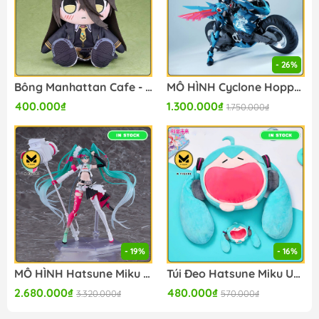
- 26%
Bông Manhattan Cafe - Umamusume: Pretty Derby - Kuripan Plushie (Good Smile Company) BÔNG CHÍNH HÃNG
MÔ HÌNH Cyclone Hopper [Yip Fung Sim] - Cyber Forest (Fantasy Girl) (Nuke Matrix) MODEL KIT CHÍNH HÃNG
400.000₫
1.300.000₫
1.750.000₫
- 19%
- 16%
MÔ HÌNH Hatsune Miku - Racing 2025 Ver - Figma (#SP-174) (Good Smile Racing) FIGURE CHÍNH HÃNG
Túi Đeo Hatsune Miku Uwa Series Itabag Soft Smiling - Bông (BilibiliGoods) Plushie CHÍNH HÃNG
2.680.000₫
480.000₫
3.320.000₫
570.000₫