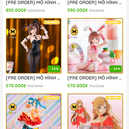
[PRE ORDER] MÔ HÌNH Sengoku Otogizoushi: InuYasha - Sesshoumaru - Luminasta (Sega Fave) FIGURE CHÍNH HÃNG
[PRE ORDER] MÔ HÌNH Seitokai ni mo Ana wa Aru! - Michinoku Komaro - BiCute Bunnies (FuRyu) FIGURE CHÍNH HÃNG
850.000₫
590.000₫
1.200.000₫
750.000₫
- 24%
- 24%
[PRE ORDER] MÔ HÌNH Seitokai ni mo Ana wa Aru! - Kotobuki Hisako - BiCute Bunnies (FuRyu) FIGURE CHÍNH HÃNG
[PRE ORDER] MÔ HÌNH To Aru Kagaku no Railgun - Misaka Mikoto - Moflock - Fluffy Bunny Ver. (Taito) FIGURE CHÍNH HÃNG
570.000₫
570.000₫
750.000₫
750.000₫