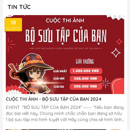
TIN TỨC
18
12/2024
CUỘC THI ẢNH - BỘ SƯU TẬP CỦA BẠN 2024
EVENT "BỘ SƯU TẬP CỦA BẠN 2024" ----- "Nếu bạn đang
đọc bài viết này, Chúng mình chắc chắn bạn đang sở hữu
1 bộ sưu tập mô hình tuyệt vời! Hãy cùng chia sẻ hình ảnh
BST tâm huyết đó với M Figure, để nhận cơ hội trúng