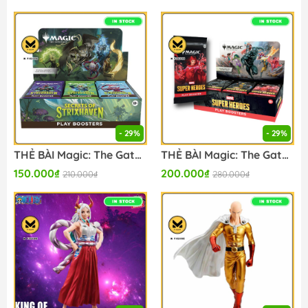
- 29%
- 29%
THẺ BÀI Magic: The Gathering - Secrets of Strixhaven Play Booster Box - Trading Card Game (Wizards of the Coast) - CARD GAME CHÍNH HÃNG FIGURE CHÍNH HÃNG
THẺ BÀI Magic: The Gathering - Marvel Super Heroes Play Booster Box - Trading Card Game (Wizards of the Coast) - CARD GAME CHÍNH HÃNG FIGURE CHÍNH HÃNG
150.000₫
200.000₫
210.000₫
280.000₫