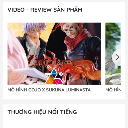
VIDEO - REVIEW SẢN PHẨM
MÔ HÌNH GOJO X SUKUNA LUMINASTA
MÔ HÌNH 2
(SEGA) - M FIGURE
NIER:AUTO
FIGURE
THƯƠNG HIỆU NỔI TIẾNG