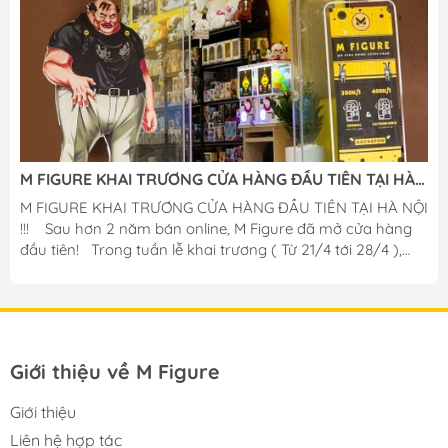
M FIGURE KHAI TRƯƠNG CỬA HÀNG ĐẦU TIÊN TẠI HÀ
NỘI
M FIGURE KHAI TRƯƠNG CỬA HÀNG ĐẦU TIÊN TẠI HÀ NỘI
!!! ️ Sau hơn 2 năm bán online, M Figure đã mở cửa hàng
đầu tiên! Trong tuần lễ khai trương ( Từ 21/4 tới 28/4 ),
shop sẽ có rất nhiều ưu đãi giá trị và hấp dẫn dành cho
quý khách hàng! Giảm giá 5-10% toàn bộ sản phẩm tại
cửa hàng! Gacha Figure chỉ : 299k / lượt quay. -- ĐẶC
BIỆT -- Gacha Figure có cơ hội x2 phần thưởng hoặc +1
bonus gấu bông chính hãng cực kì to và mềm mại! 2️0
Giới thiệu về M Figure
KHÁCH HÀNG ĐẦU TIÊN tới shop sẽ...
Giới thiệu
Liên hệ hợp tác