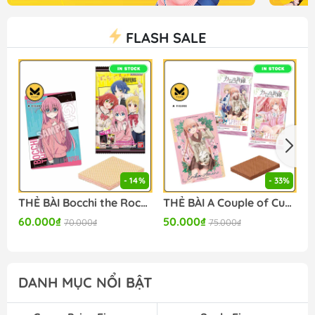
FLASH SALE
- 14%
- 33%
THẺ BÀI Bocchi the Rock! - Wafer (Bandai Spirits ) PACK CARD CHÍNH HÃNG
THẺ BÀI A Couple of Cuckoos - Wafer Set of 20 (Bandai) PACK CARD CHÍNH HÃNG
60.000₫
50.000₫
3
70.000₫
75.000₫
DANH MỤC NỔI BẬT