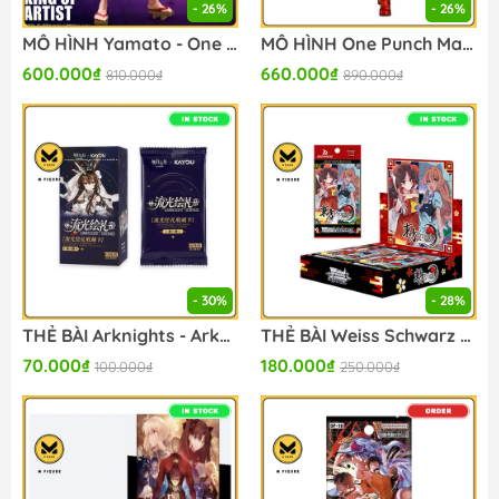
- 26%
- 26%
MÔ HÌNH Yamato - One Piece - King of Artist - Special Ver. (Bandai Spirits) FIGURE CHÍNH HÃNG
MÔ HÌNH One Punch Man - Saitama - Grandista - Metallic Ver. (Bandai Spirits)FIGURE CHÍNH HÃNG
600.000₫
660.000₫
810.000₫
890.000₫
- 30%
- 28%
THẺ BÀI Arknights - Arknights x Kayou Luminescent Serenade - Collectible Cards - Vol. 1 (Kayou) PACK CARD CHÍNH HÃNG
THẺ BÀI Weiss Schwarz - Touhou Project ~ Black and White Lotus Land - Booster Box (Bushiroad) PACK CARD CHÍNH HÃNG
70.000₫
180.000₫
100.000₫
250.000₫