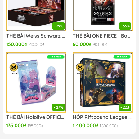
- 29%
- 33%
THẺ BÀI Weiss Schwarz - Fate/stay night - Unlimited Blade Works Vol. II (Bushiroad) - PACK CARD CHÍNH HÃNG
THẺ BÀI ONE PIECE - Booster Pack OP-16 (Bandai Namco) PACK CARD CHÍNH HÃNG
150.000₫
60.000₫
210.000₫
90.000₫
- 27%
- 22%
THẺ BÀI Hololive OFFICIAL CARD GAME - Bouncer Bound - Booster Box (Hololive OFFICIAL) PACK CARD CHÍNH HÃNG
HỘP Riftbound League of Legends 2025 TCG - Set 1 - Origins - Box Set - Proving Grounds (Riot Games) BOX CARD CHÍNH HÃNG
135.000₫
1.400.000₫
185.000₫
1.800.000₫