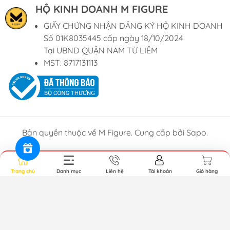
HỘ KINH DOANH M FIGURE
GIẤY CHỨNG NHẬN ĐĂNG KÝ HỘ KINH DOANH
Số 01K8035445 cấp ngày 18/10/2024
Tại UBND QUẬN NAM TỪ LIÊM
MST: 8717131113
Bản quyền thuộc về M Figure. Cung cấp bởi
Sapo
.
Trang chủ
Danh mục
Liên hệ
Tài khoản
Giỏ hàng