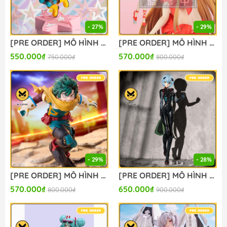
- 27%
- 29%
[PRE ORDER] MÔ HÌNH Monogatari Series - Ononoki Yotsugi - XStellar (Sega Fave) FIGURE CHÍNH HÃNG
[PRE ORDER] MÔ HÌNH Sword Art Online - Asuna - BiCute Ribbons (FuRyu) FIGURE CHÍNH HÃNG
550.000₫
570.000₫
750.000₫
800.000₫
- 29%
- 28%
[PRE ORDER] MÔ HÌNH Boku no Hero Academia The Movie: You're Next - Midoriya Izuku (FuRyu) FIGURE CHÍNH HÃNG
[PRE ORDER] MÔ HÌNH Evangelion Shin Gekijouban - Ayanami Rei (Tentative Name) - Figurizm Alpha - Plugsuit Ver. (Sega Fave) FIGURE CHÍNH HÃNG
570.000₫
650.000₫
800.000₫
900.000₫