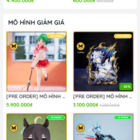
4.400.000₫
600.000₫
830.000₫
MÔ HÌNH GIẢM GIÁ
- 26%
[PRE ORDER] MÔ HÌNH To Heart - HMX-12 Multi - 1/7 (Claynel) FIGURE CHÍNH HÃNG
[PRE ORDER] MÔ HÌNH Phainon - Honkai: Star Rail - Diorama Series - Thus Burns the Dawn Ver. (Myethos) FIGURE CHÍNH HÃNG
5.900.000₫
3.100.000₫
4.200.000₫