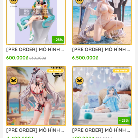
- 28%
[PRE ORDER] MÔ HÌNH Vocaloid - Hatsune Miku - Noodle Stopper Figure - Digital Stars 2025 (FuRyu) FIGURE CHÍNH HÃNG
[PRE ORDER] MÔ HÌNH Cinderella: Crystal Wave - Goddess of Victory: Nikke (BM Studio) FIGURE CHÍNH HÃNG
600.000₫
6.500.000₫
830.000₫
- 28%
[PRE ORDER] MÔ HÌNH Sparxie x Sparkle - Honkai Star Rail (Miwu Studio) FIGURE CHÍNH HÃNG
[PRE ORDER] MÔ HÌNH BanG Dream! - BanG Dream! Ave Mujica - Togawa Sakiko - Yumemirize - ～Pajama Party!～ (Sega Fave) FIGURE CHÍNH HÃNG