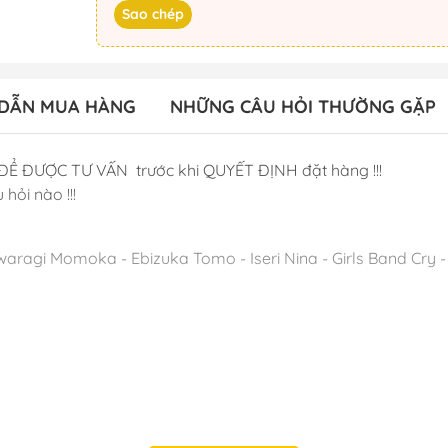
Sao chép
DẪN MUA HÀNG
NHỮNG CÂU HỎI THƯỜNG GẶP
ĐỂ ĐƯỢC TƯ VẤN trước khi QUYẾT ĐỊNH đặt hàng !!!
 hỏi nào !!!
ragi Momoka - Ebizuka Tomo - Iseri Nina - Girls Band Cry - 