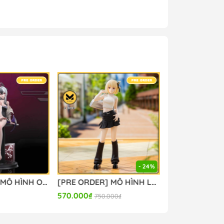
g #mo_hinh_figure #figure_chinh_hang
- 24%
[PRE ORDER] MÔ HÌNH Onikata Kayoko - Blue Archive - (FWS Studio) FIGURE CHÍNH HÃNG
[PRE ORDER] MÔ HÌNH Lycoris Recoil - Nishikigi Chisato - High Premium Figure - Street Snap (Sega Fave) FIGURE CHÍNH HÃNG
570.000₫
4.600.000₫
750.000₫