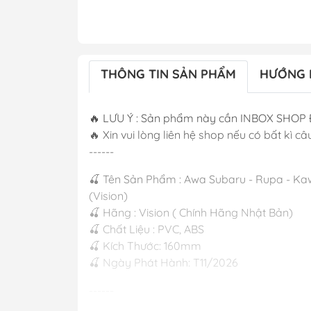
THÔNG TIN SẢN PHẨM
HƯỚNG 
🔥 LƯU Ý : Sản phẩm này cần INBOX SHOP 
🔥 Xin vui lòng liên hệ shop nếu có bất kì câu
------
🍒 Tên Sản Phẩm : Awa Subaru - Rupa - Kawa
(Vision)
🍒 Hãng : Vision ( Chính Hãng Nhật Bản)
🍒 Chất Liệu : PVC, ABS
🍒 Kích Thước: 160mm
🍒 Ngày Phát Hành: T11/2026
------