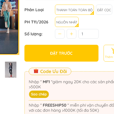
Phân Loại
THANH TOÁN TOÀN BỘ
ĐẶT CỌC
PH T11/2026
NGUỒN NHẬT
Số lượng:
ĐẶT TRƯỚC
Thêm 
Code Ưu Đãi
Nhập "
MF1
"giảm ngay 20K cho các sản phẩm
>500K
Sao chép
Nhập "
FREESHIP50
" miễn phí vận chuyển đối
với các đơn hàng >1000K (tối đa 50K)