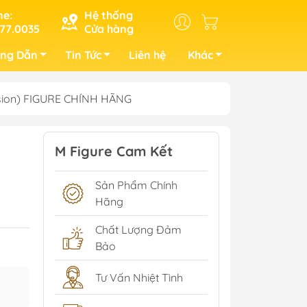
ne:
Hệ thống
77.0035
Cửa hàng
ng Dẫn
Tin Tức
Liên hệ
Khác
Vision) FIGURE CHÍNH HÃNG
M Figure Cam Kết
Sản Phẩm Chính
Hãng
Chất Lượng Đảm
Bảo
Tư Vấn Nhiệt Tình