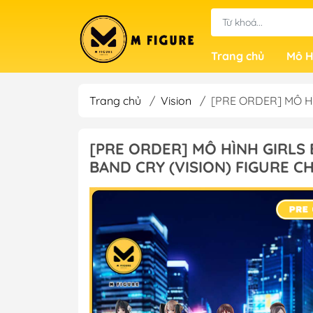
Trang chủ
Mô H
Trang chủ
/
Vision
/
[PRE ORDER] MÔ HÌN
[PRE ORDER] MÔ HÌNH GIRLS B
BAND CRY (VISION) FIGURE C