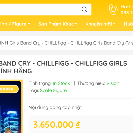
Hotli
098.7
ình / Figure
Sản Phẩm Khác
Khuyến mãi
Hướ
H Girls Band Cry - CHILLfigg - CHILLfigg Girls Band Cry (
AND CRY - CHILLFIGG - CHILLFIGG GIRLS
HÍNH HÃNG
Tình trạng:
In Stock
|
Thương hiệu:
Vision
Loại:
Scale Figure
Nội dung đang cập nhật...
3.650.000 ₫