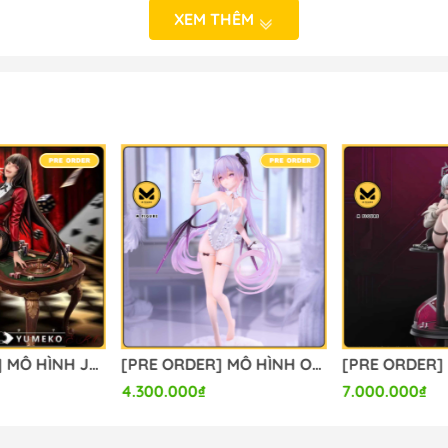
 NHẬT BẢN
XEM THÊM
o_hinh_anime #anime_figure #figure #mo_hinh_chinh_han
alefigure
[PRE ORDER] MÔ HÌNH Jabami Yumeko - Kakegurui (MBB Studio) FIGURE CHÍNH HÃNG
[PRE ORDER] MÔ HÌNH Original - Eve - 1/6 - Agape ver. (Omaha) FIGURE CHÍNH HÃNG
4.300.000₫
7.000.000₫