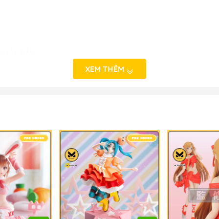
 NHẬT BẢN
o_hinh_anime #anime_figure #figure #mo_hinh_chinh_han
XEM THÊM
alefigure