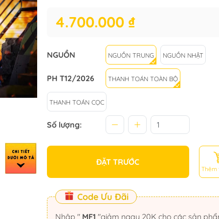
4.700.000 ₫
NGUỒN
NGUỒN TRUNG
NGUỒN NHẬT
PH T12/2026
THANH TOÁN TOÀN BỘ
THANH TOÁN CỌC
Số lượng:
ĐẶT TRƯỚC
Thêm 
Code Ưu Đãi
Nhập "
MF1
"giảm ngay 20K cho các sản phẩm