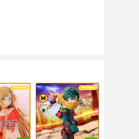
g #mo_hinh_figure #figure_chinh_hang