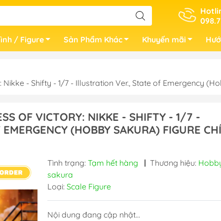
Hotli
098.7
ình / Figure
Sản Phẩm Khác
Khuyến mãi
Hướ
ikke - Shifty - 1/7 - Illustration Ver., State of Emergency
 OF VICTORY: NIKKE - SHIFTY - 1/7 -
OF EMERGENCY (HOBBY SAKURA) FIGURE CH
Tình trạng:
Tạm hết hàng
|
Thương hiệu:
Hobb
sakura
Loại:
Scale Figure
Nội dung đang cập nhật...