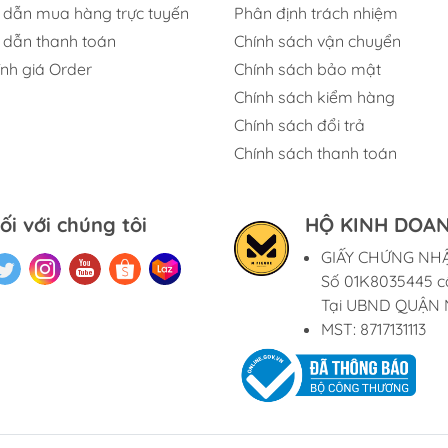
dẫn mua hàng trực tuyến
Phân định trách nhiệm
dẫn thanh toán
Chính sách vận chuyển
ính giá Order
Chính sách bảo mật
Chính sách kiểm hàng
Chính sách đổi trả
Chính sách thanh toán
ối với chúng tôi
HỘ KINH DOAN
GIẤY CHỨNG NH
Số 01K8035445 c
Tại UBND QUẬN 
MST: 8717131113