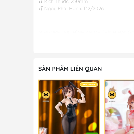
🍒 Kích Thước: 250mm
🍒 Ngày Phát Hành: T12/2026
------
M FIGURE - MÔ HÌNH ANIME CHÍNH HÃNG
#figure #mo_hinh #mo_hinh_nhan_vat #m
#mo_hinh_tinh #nendoroid #gameprize #sc
---
SẢN PHẨM LIÊN QUAN