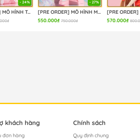
- 24%
- 27%
[PRE ORDER] MÔ HÌNH To Aru Kagaku no Railgun - Misaka Mikoto - Moflock - Fluffy Bunny Ver. (Taito) FIGURE CHÍNH HÃNG
[PRE ORDER] MÔ HÌNH Monogatari Series - Ononoki Yotsugi - XStellar (Sega Fave) FIGURE CHÍNH HÃNG
550.000₫
570.000₫
.000₫
750.000₫
800.
rợ khách hàng
Chính sách
u đơn hàng
Quy định chung