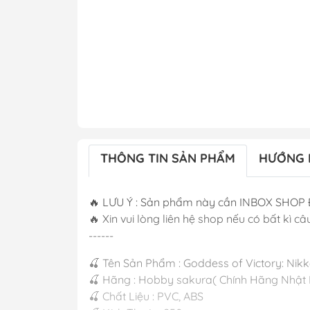
THÔNG TIN SẢN PHẨM
HƯỚNG 
🔥 LƯU Ý : Sản phẩm này cần INBOX SHOP 
🔥 Xin vui lòng liên hệ shop nếu có bất kì câu
------
🍒 Tên Sản Phẩm : Goddess of Victory: Nikke 
🍒 Hãng : Hobby sakura( Chính Hãng Nhật
🍒 Chất Liệu : PVC, ABS