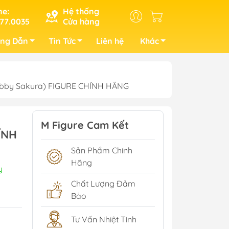
ne:
Hệ thống
77.0035
Cửa hàng
ng Dẫn
Tin Tức
Liên hệ
Khác
 (Hobby Sakura) FIGURE CHÍNH HÃNG
M Figure Cam Kết
ÍNH
Sản Phẩm Chính
Hãng
y
Chất Lượng Đảm
Bảo
Tư Vấn Nhiệt Tình