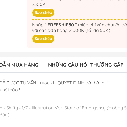
>500K
Sao chép
Nhập "
FREESHIP50
" miễn phí vận chuyển đối
với các đơn hàng >1000K (tối đa 50K)
Sao chép
DẪN MUA HÀNG
NHỮNG CÂU HỎI THƯỜNG GẶP
ĐỂ ĐƯỢC TƯ VẤN trước khi QUYẾT ĐỊNH đặt hàng !!!
 hỏi nào !!!
- Shifty - 1/7 - Illustration Ver., State of Emergency (Hobby 
 Bản)