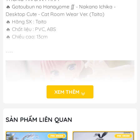
🔥 Gotoubun no Hanayome ∬ - Nakano Ichika -
Desktop Cute - Cat Room Wear Ver. (Taito)
🔥 Hãng SX : Taito
🔥 Chất liệu : PVC, ABS
🔥 Chiều cao: 13cm
----
XEM THÊM
SẢN PHẨM LIÊN QUAN