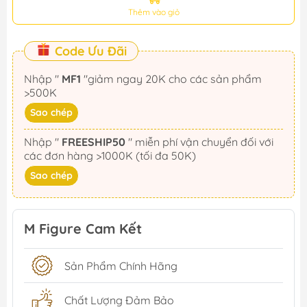
Thêm vào giỏ
Code Ưu Đãi
Nhập "
MF1
"giảm ngay 20K cho các sản phẩm
>500K
Sao chép
Nhập "
FREESHIP50
" miễn phí vận chuyển đối với
các đơn hàng >1000K (tối đa 50K)
Sao chép
M Figure Cam Kết
Sản Phẩm Chính Hãng
Chất Lượng Đảm Bảo