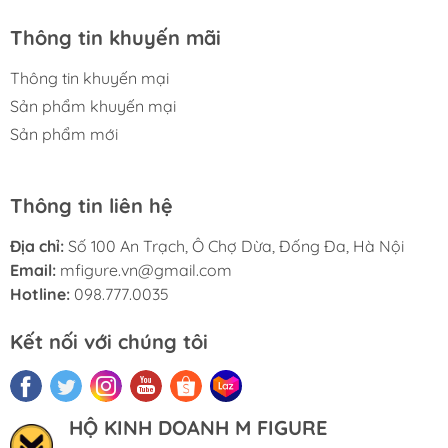
Thông tin khuyến mãi
Thông tin khuyến mại
Sản phẩm khuyến mại
Sản phẩm mới
————— M FIGURE———————
Thông tin liên hệ
🏠 Add: Hoàng Liệt, Hoàng Mai, Hà Nội
🏢 Tell: 098.777.00.35 or 090.345.2816
Địa chỉ:
Số 100 An Trạch, Ô Chợ Dừa, Đống Đa, Hà Nội
⌚️ Opening: 09:00 - 20:00 (EveryDay)
Email:
mfigure.vn@gmail.com
#figure #mo_hinh #mo_hinh_nhan_vat
Hotline:
098.777.0035
#mo_hinh_anime #anime_figure #figure
Kết nối với chúng tôi
#mo_hinh_chinh_hang #mo_hinh_figure
#figure_chinh_hang #mo_hinh_tinh #nendoroid
#gameprize #scalefigure #ichika #nakano
#5_nang_dau
HỘ KINH DOANH M FIGURE