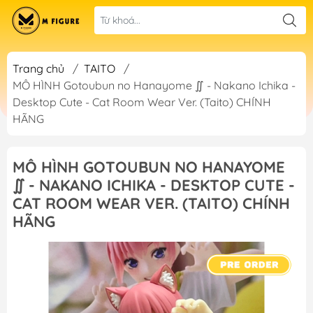
Trang chủ
/
TAITO
/
MÔ HÌNH Gotoubun no Hanayome ∬ - Nakano Ichika -
Desktop Cute - Cat Room Wear Ver. (Taito) CHÍNH
HÃNG
MÔ HÌNH GOTOUBUN NO HANAYOME
∬ - NAKANO ICHIKA - DESKTOP CUTE -
CAT ROOM WEAR VER. (TAITO) CHÍNH
HÃNG