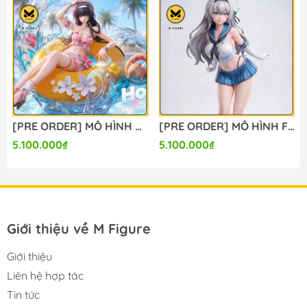
[PRE ORDER] MÔ HÌNH Chisa Swimsuit Ver. - Wuthering Waves (Yaomengmeng Studio) FIGURE CHÍNH HÃNG
[PRE ORDER] MÔ HÌNH Firefly - Honkai Star Rail (Lunaria Studio) FIGURE CHÍNH HÃNG
5.100.000₫
5.100.000₫
Giới thiệu về M Figure
Giới thiệu
Liên hệ hợp tác
Tin tức