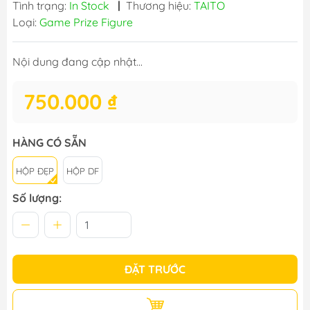
Tình trạng:
In Stock
|
Thương hiệu:
TAITO
Loại:
Game Prize Figure
Nội dung đang cập nhật...
750.000 ₫
HÀNG CÓ SẴN
HỘP ĐẸP
HỘP DF
Số lượng:
ĐẶT TRƯỚC