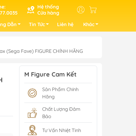
ne:
Hệ thống
77.0035
Cửa hàng
ng Dẫn
Tin Tức
Liên hệ
Khác
nk Max (Sega Fave) FIGURE CHÍNH HÃNG
M Figure Cam Kết
H
Sản Phẩm Chính
Hãng
Chất Lượng Đảm
Bảo
Tư Vấn Nhiệt Tình