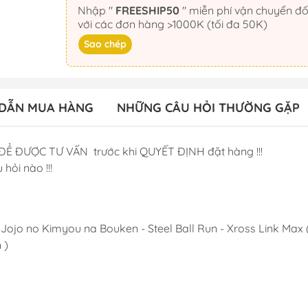
Nhập "
FREESHIP50
" miễn phí vận chuyển đối
với các đơn hàng >1000K (tối đa 50K)
Sao chép
DẪN MUA HÀNG
NHỮNG CÂU HỎI THƯỜNG GẶP
ĐỂ ĐƯỢC TƯ VẤN trước khi QUYẾT ĐỊNH đặt hàng !!!
 hỏi nào !!!
- Jojo no Kimyou na Bouken - Steel Ball Run - Xross Link Max
 )