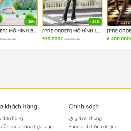
- 28%
- 24%
[PRE ORDER] MÔ HÌNH BanG Dream! - BanG Dream! Ave Mujica - Wakaba Mutsumi - Yumemirize - ～Pajama Party!～ (Sega Fave) FIGURE CHÍNH HÃNG
[PRE ORDER] MÔ HÌNH Lycoris Recoil - Inoue Takina - High Premium Figure - Street Snap (Sega Fave) FIGURE CHÍNH HÃNG
570.000₫
6.400.000₫
.000₫
750.000₫
rợ khách hàng
Chính sách
u đơn hàng
Quy định chung
dẫn mua hàng trực tuyến
Phân định trách nhiệm