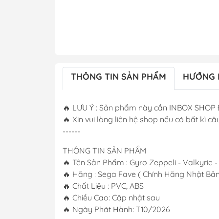
THÔNG TIN SẢN PHẨM
HƯỚNG 
🔥 LƯU Ý : Sản phẩm này cần INBOX SHOP 
🔥 Xin vui lòng liên hệ shop nếu có bất kì câu
------
THÔNG TIN SẢN PHẨM
🔥 Tên Sản Phẩm : Gyro Zeppeli - Valkyrie 
🔥 Hãng : Sega Fave ( Chính Hãng Nhật Bản
🔥 Chất Liệu : PVC, ABS
🔥 Chiều Cao: Cập nhật sau
🔥 Ngày Phát Hành: T10/2026