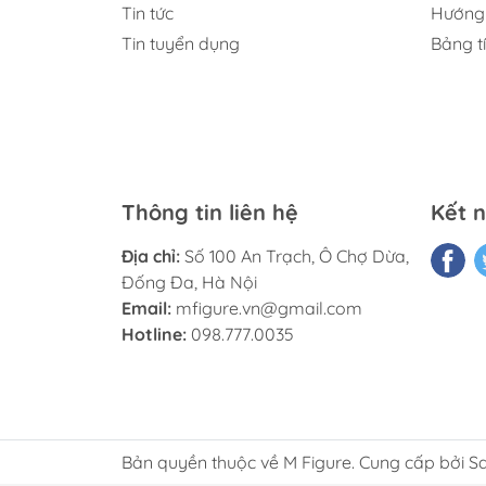
Tin tức
Hướng 
Tin tuyển dụng
Bảng t
Thông tin liên hệ
Kết n
Địa chỉ:
Số 100 An Trạch, Ô Chợ Dừa,
Đống Đa, Hà Nội
Email:
mfigure.vn@gmail.com
Hotline:
098.777.0035
Bản quyền thuộc về M Figure. Cung cấp bởi S