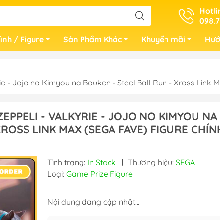
Hotli
098.7
ình / Figure
Sản Phẩm Khác
Khuyến mãi
Hướ
ie - Jojo no Kimyou na Bouken - Steel Ball Run - Xross Li
EPPELI - VALKYRIE - JOJO NO KIMYOU NA
XROSS LINK MAX (SEGA FAVE) FIGURE CHÍN
Tình trạng:
In Stock
|
Thương hiệu:
SEGA
Loại:
Game Prize Figure
Nội dung đang cập nhật...