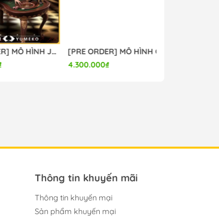
[PRE ORDER] MÔ HÌNH Jabami Yumeko - Kakegurui (MBB Studio) FIGURE CHÍNH HÃNG
[PRE ORDER] MÔ HÌNH Original - Eve - 1/6 - Agape ver. (Omaha) FIGURE CHÍNH HÃNG
4.300.000₫
7.000.000₫
Thông tin khuyến mãi
Thông tin khuyến mại
Sản phẩm khuyến mại