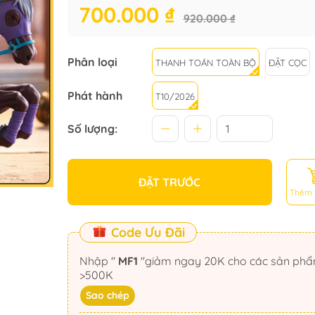
700.000 ₫
920.000 ₫
Phân loại
THANH TOÁN TOÀN BỘ
ĐẶT CỌC
Phát hành
T10/2026
Số lượng:
ĐẶT TRƯỚC
Thêm 
Code Ưu Đãi
Nhập "
MF1
"giảm ngay 20K cho các sản phẩm
>500K
Sao chép