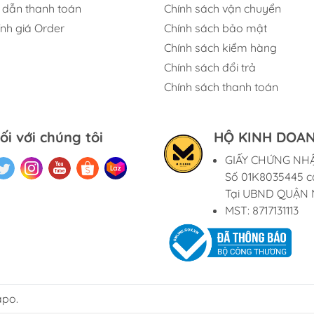
dẫn thanh toán
Chính sách vận chuyển
ính giá Order
Chính sách bảo mật
Chính sách kiểm hàng
Chính sách đổi trả
Chính sách thanh toán
ối với chúng tôi
HỘ KINH DOAN
GIẤY CHỨNG NH
Số 01K8035445 c
Tại UBND QUẬN 
MST: 8717131113
apo.