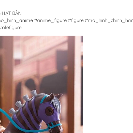
 NHẬT BẢN
o_hinh_anime #anime_figure #figure #mo_hinh_chinh_han
alefigure