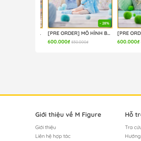
- 28%
[PRE ORDER] MÔ HÌNH Sparxie x Sparkle - Honkai Star Rail (Miwu Studio) FIGURE CHÍNH HÃNG
[PRE ORDER] MÔ HÌNH BanG Dream! - BanG Dream! Ave Mujica - Togawa Sakiko - Yumemirize - ～Pajama Party!～ (Sega Fave) FIGURE CHÍNH HÃNG
600.000₫
600.000₫
830.000₫
830
Giới thiệu về M Figure
Hỗ t
Giới thiệu
Tra cứ
Liên hệ hợp tác
Hướng 