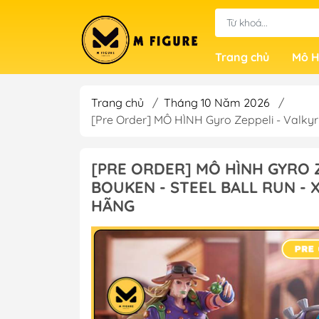
Trang chủ
Mô H
Trang chủ
/
Tháng 10 Năm 2026
/
[Pre Order] MÔ HÌNH Gyro Zeppeli - Valkyr
[PRE ORDER] MÔ HÌNH GYRO Z
BOUKEN - STEEL BALL RUN - 
HÃNG