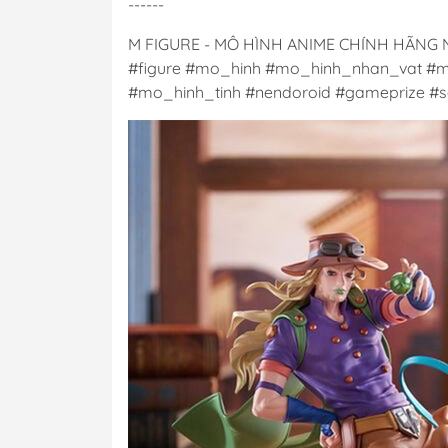
------
M FIGURE - MÔ HÌNH ANIME CHÍNH HÃNG
#figure #mo_hinh #mo_hinh_nhan_vat #m
#mo_hinh_tinh #nendoroid #gameprize #sc