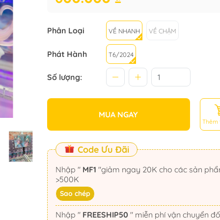
Phân Loại
VỀ NHANH
VỀ CHẬM
Phát Hành
T6/2024
Số lượng:
MUA NGAY
Thêm 
Code Ưu Đãi
Nhập "
MF1
"giảm ngay 20K cho các sản phẩm
>500K
Sao chép
Nhập "
FREESHIP50
" miễn phí vận chuyển đối