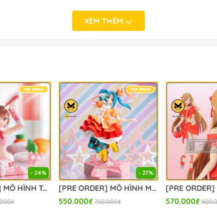
XEM THÊM
o_hinh_anime #anime_figure #figure #mo_hinh_chinh_han
calefigure
- 24%
- 27%
[PRE ORDER] MÔ HÌNH To Aru Kagaku no Railgun - Misaka Mikoto - Moflock - Fluffy Bunny Ver. (Taito) FIGURE CHÍNH HÃNG
[PRE ORDER] MÔ HÌNH Monogatari Series - Ononoki Yotsugi - XStellar (Sega Fave) FIGURE CHÍNH HÃNG
550.000₫
570.000₫
.000₫
750.000₫
800.