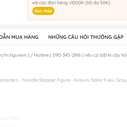
với các đơn hàng >1000K (tối đa 50K)
Sao chép
DẪN MUA HÀNG
NHỮNG CÂU HỎI THƯỜNG GẶP
/m.figurevn ) / Hotline ( 090-345-2816 ) nếu có bất kì câu hỏi 
aracters - Noodle Stopper Figure - Koisuru Sailor Fuku, Gray 
 NHẬT BẢN
- Hà Nội