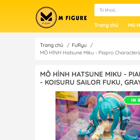
Trang chủ
Mô H
Trang chủ
/
FuRyu
/
MÔ HÌNH Hatsune Miku - Piapro Characters 
MÔ HÌNH HATSUNE MIKU - PI
- KOISURU SAILOR FUKU, GRA