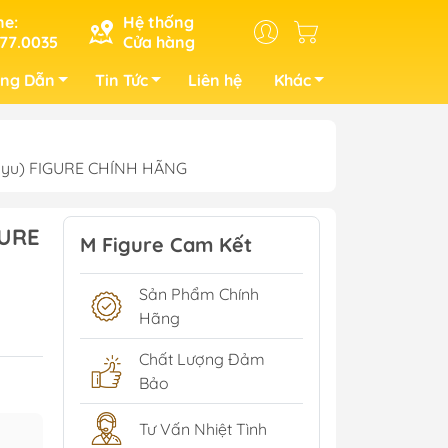
ne:
Hệ thống
77.0035
Cửa hàng
ng Dẫn
Tin Tức
Liên hệ
Khác
(FuRyu) FIGURE CHÍNH HÃNG
GURE
M Figure Cam Kết
Sản Phẩm Chính
Hãng
Chất Lượng Đảm
Bảo
Tư Vấn Nhiệt Tình