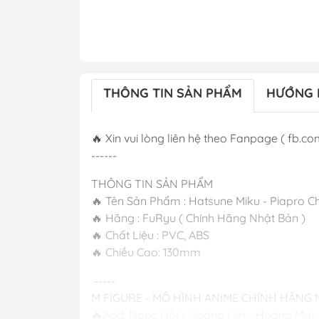
THÔNG TIN SẢN PHẨM
HƯỚNG 
🔥 Xin vui lòng liên hệ theo Fanpage ( fb.com
------
THÔNG TIN SẢN PHẨM
🔥 Tên Sản Phẩm : Hatsune Miku - Piapro Ch
🔥 Hãng : FuRyu ( Chính Hãng Nhật Bản )
🔥 Chất Liệu : PVC, ABS
🔥 Chiều Cao: 130mm
-----
M FIGURE - MÔ HÌNH ANIME CHÍNH HÃNG
🔥Add: Ngọc Hồi - Hoàng Liệt - Hoàng Mai 