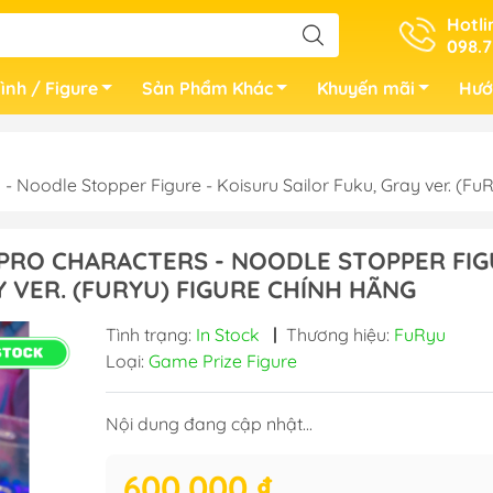
Hotli
098.7
ình / Figure
Sản Phẩm Khác
Khuyến mãi
Hướ
- Noodle Stopper Figure - Koisuru Sailor Fuku, Gray ver. 
APRO CHARACTERS - NOODLE STOPPER FI
Y VER. (FURYU) FIGURE CHÍNH HÃNG
Tình trạng:
In Stock
|
Thương hiệu:
FuRyu
Loại:
Game Prize Figure
Nội dung đang cập nhật...
600.000 ₫