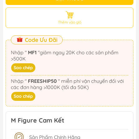
Thêm vào giỏ
Code Ưu Đãi
Nhập "
MF1
"giảm ngay 20K cho các sản phẩm
>500K
Sao chép
Nhập "
FREESHIP50
" miễn phí vận chuyển đối với
các đơn hàng >1000K (tối đa 50K)
Sao chép
M Figure Cam Kết
Sản Phẩm Chính Hãng