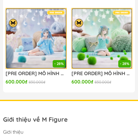
#figure_chinh_hang #mo_hinh_tinh #nendoroid
#gameprize #scalefigure
----
- 28%
- 28%
[PRE ORDER] MÔ HÌNH BanG Dream! - BanG Dream! Ave Mujica - Togawa Sakiko - Yumemirize - ～Pajama Party!～ (Sega Fave) FIGURE CHÍNH HÃNG
[PRE ORDER] MÔ HÌNH BanG Dream! - BanG Dream! Ave Mujica - Wakaba Mutsumi - Yumemirize - ～Pajama Party!～ (Sega Fave) FIGURE CHÍNH HÃNG
600.000₫
600.000₫
830.000₫
830.000₫
Giới thiệu về M Figure
Giới thiệu