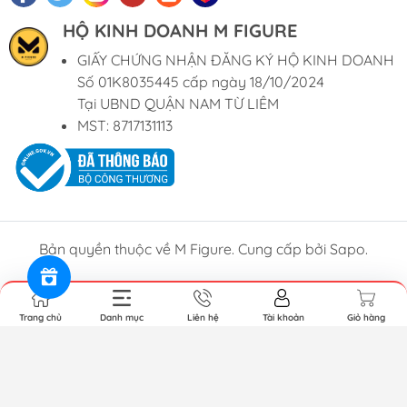
HỘ KINH DOANH M FIGURE
GIẤY CHỨNG NHẬN ĐĂNG KÝ HỘ KINH DOANH
Số 01K8035445 cấp ngày 18/10/2024
Tại UBND QUẬN NAM TỪ LIÊM
MST: 8717131113
Bản quyền thuộc về M Figure. Cung cấp bởi Sapo.
Trang chủ
Danh mục
Liên hệ
Tài khoản
Giỏ hàng