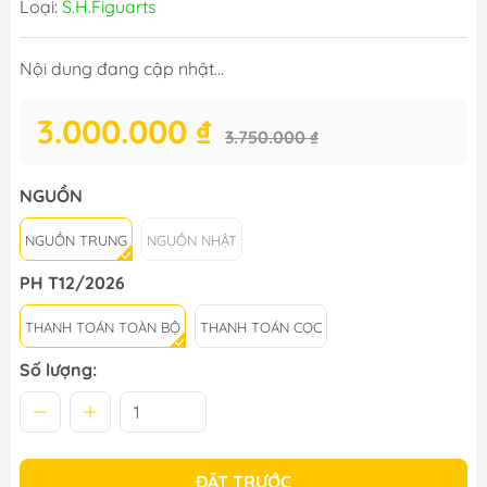
Loại:
S.H.Figuarts
Nội dung đang cập nhật...
3.000.000 ₫
3.750.000 ₫
NGUỒN
NGUỒN TRUNG
NGUỒN NHẬT
PH T12/2026
THANH TOÁN TOÀN BỘ
THANH TOÁN CỌC
Số lượng:
ĐẶT TRƯỚC