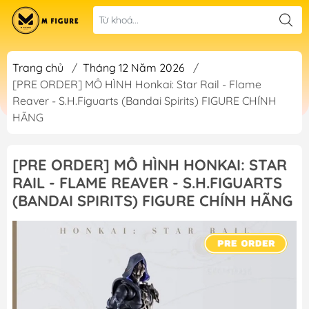
Trang chủ
/
Tháng 12 Năm 2026
/
[PRE ORDER] MÔ HÌNH Honkai: Star Rail - Flame
Reaver - S.H.Figuarts (Bandai Spirits) FIGURE CHÍNH
HÃNG
[PRE ORDER] MÔ HÌNH HONKAI: STAR
RAIL - FLAME REAVER - S.H.FIGUARTS
(BANDAI SPIRITS) FIGURE CHÍNH HÃNG