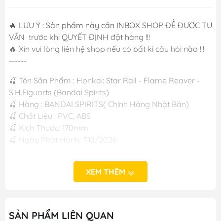
🔥 LƯU Ý : Sản phẩm này cần INBOX SHOP ĐỂ ĐƯỢC TƯ
VẤN trước khi QUYẾT ĐỊNH đặt hàng !!!
🔥 Xin vui lòng liên hệ shop nếu có bất kì câu hỏi nào !!!
------
🍒 Tên Sản Phẩm : Honkai: Star Rail - Flame Reaver -
S.H.Figuarts (Bandai Spirits)
🍒 Hãng : BANDAI SPIRITS( Chính Hãng Nhật Bản)
🍒 Chất Liệu : PVC, ABS
🍒 Kích Thước: 170mm
🍒 Ngày Phát Hành: T12/2026
------
XEM THÊM
M FIGURE - MÔ HÌNH ANIME CHÍNH HÃNG NHẬT BẢN
#figure #mo_hinh #mo_hinh_nhan_vat
#mo_hinh_anime #anime_figure #figure
SẢN PHẨM LIÊN QUAN
#mo_hinh_chinh_hang #mo_hinh_figure