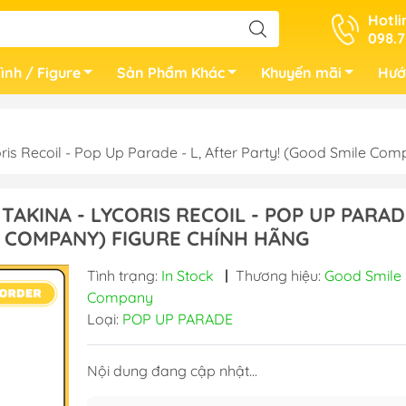
Hotli
098.7
ình / Figure
Sản Phẩm Khác
Khuyến mãi
Hướ
is Recoil - Pop Up Parade - L, After Party! (Good Smile 
TAKINA - LYCORIS RECOIL - POP UP PARAD
E COMPANY) FIGURE CHÍNH HÃNG
Tình trạng:
In Stock
|
Thương hiệu:
Good Smile
Company
Loại:
POP UP PARADE
Nội dung đang cập nhật...