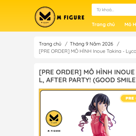
Trang chủ
Mô H
Trang chủ
/
Tháng 9 Năm 2026
/
[PRE ORDER] MÔ HÌNH Inoue Takina - Lycor
[PRE ORDER] MÔ HÌNH INOUE 
L, AFTER PARTY! (GOOD SMIL