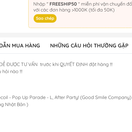
Nhập "
FREESHIP50
" miễn phí vận chuyển đối
với các đơn hàng >1000K (tối đa 50K)
Sao chép
DẪN MUA HÀNG
NHỮNG CÂU HỎI THƯỜNG GẶP
ĐỂ ĐƯỢC TƯ VẤN trước khi QUYẾT ĐỊNH đặt hàng !!!
 hỏi nào !!!
ecoil - Pop Up Parade - L, After Party! (Good Smile Company
g Nhật Bản )