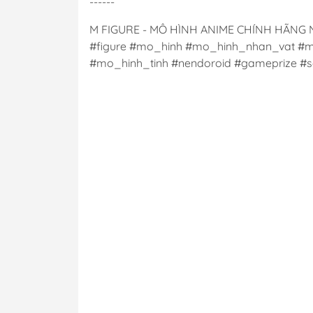
------
M FIGURE - MÔ HÌNH ANIME CHÍNH HÃNG
#figure #mo_hinh #mo_hinh_nhan_vat #m
#mo_hinh_tinh #nendoroid #gameprize #sc