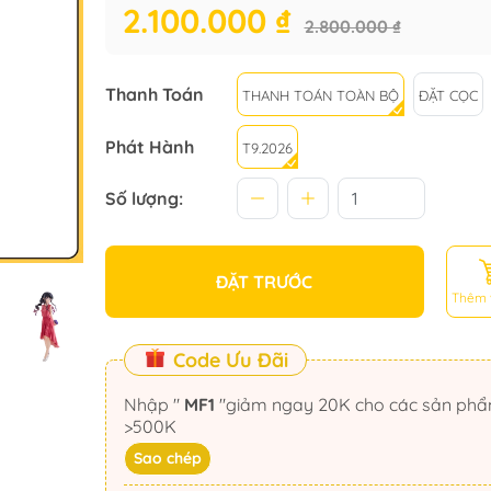
2.100.000 ₫
2.800.000 ₫
Thanh Toán
THANH TOÁN TOÀN BỘ
ĐẶT CỌC
Phát Hành
T9.2026
Số lượng:
ĐẶT TRƯỚC
Thêm 
Code Ưu Đãi
Nhập "
MF1
"giảm ngay 20K cho các sản phẩm
>500K
Sao chép