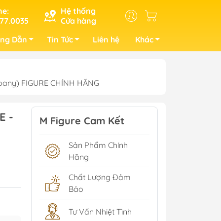
ne:
Hệ thống
77.0035
Cửa hàng
ng Dẫn
Tin Tức
Liên hệ
Khác
Company) FIGURE CHÍNH HÃNG
E -
M Figure Cam Kết
Sản Phẩm Chính
Hãng
Chất Lượng Đảm
Bảo
Tư Vấn Nhiệt Tình