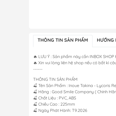
THÔNG TIN SẢN PHẨM
HƯỚNG 
🔥 LƯU Ý : Sản phẩm này cần INBOX SHOP 
🔥 Xin vui lòng liên hệ shop nếu có bất kì câu
------
THÔNG TIN SẢN PHẨM
🍒 Tên Sản Phẩm : Inoue Takina - Lycoris R
🍒 Hãng : Good Smile Company ( Chính Hãn
🍒 Chất Liệu : PVC, ABS
🍒 Chiều Cao : 225mm
🍒 Ngày Phát Hành: T9.2026