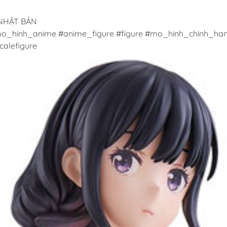
 NHẬT BẢN
o_hinh_anime #anime_figure #figure #mo_hinh_chinh_han
alefigure