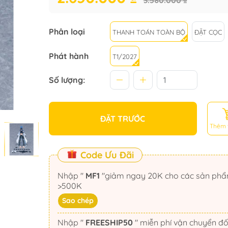
3.580.000 ₫
Phân loại
THANH TOÁN TOÀN BỘ
ĐẶT CỌC
Phát hành
T1/2027
Số lượng:
ĐẶT TRƯỚC
Thêm 
Code Ưu Đãi
Nhập "
MF1
"giảm ngay 20K cho các sản phẩm
>500K
Sao chép
Nhập "
FREESHIP50
" miễn phí vận chuyển đối