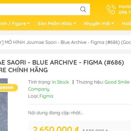
Hotli
098.7
ình / Figure
Sản Phẩm Khác
Khuyến mãi
Hướ
er] MÔ HÌNH Joumae Saori - Blue Archive - Figma (#686) 
 SAORI - BLUE ARCHIVE - FIGMA (#686)
RE CHÍNH HÃNG
Tình trạng:
In Stock
|
Thương hiệu:
Good Smile
Company
Loại:
Figma
Nội dung đang cập nhật...
2.650.000 ₫