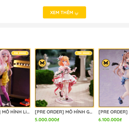
 NHẬT BẢN
o_hinh_anime #anime_figure #figure #mo_hinh_chinh_han
XEM THÊM
alefigure
[PRE ORDER] MÔ HÌNH Limelight Lemonade Jam - Harumi Ena - 1/3.5 (Alice Glint) FIGURE CHÍNH HÃNG
[PRE ORDER] MÔ HÌNH Gochuumon wa Usagi Desu ka? - Hoto Kokoa - 1/7 - Dress Ver. (Luminous Box) FIGURE CHÍNH HÃNG
5.000.000₫
6.100.000₫