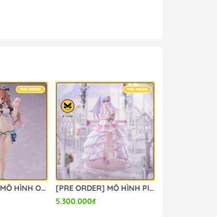
g #mo_hinh_figure #figure_chinh_hang
[PRE ORDER] MÔ HÌNH Original - Kanon-chan - 1/6 (Orchid Seed) FIGURE CHÍNH HÃNG
[PRE ORDER] MÔ HÌNH Plastic Memories - Isla - 1/7 - Wedding Dress Ver. (Aniplex (Shanghai) Culture and Arts) FIGURE CHÍNH HÃNG
5.300.000₫
4.500.000₫