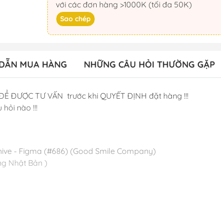
với các đơn hàng >1000K (tối đa 50K)
Sao chép
DẪN MUA HÀNG
NHỮNG CÂU HỎI THƯỜNG GẶP
ĐỂ ĐƯỢC TƯ VẤN trước khi QUYẾT ĐỊNH đặt hàng !!!
 hỏi nào !!!
chive - Figma (#686) (Good Smile Company)
g Nhật Bản )