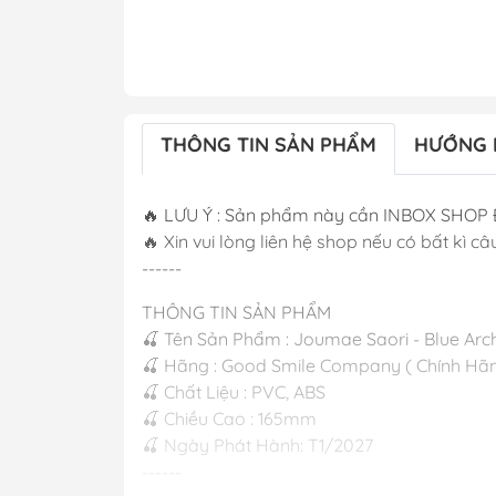
THÔNG TIN SẢN PHẨM
HƯỚNG 
🔥 LƯU Ý : Sản phẩm này cần INBOX SHOP 
🔥 Xin vui lòng liên hệ shop nếu có bất kì câu
------
THÔNG TIN SẢN PHẨM
🍒 Tên Sản Phẩm : Joumae Saori - Blue Ar
🍒 Hãng : Good Smile Company ( Chính Hãn
🍒 Chất Liệu : PVC, ABS
🍒 Chiều Cao : 165mm
🍒 Ngày Phát Hành: T1/2027
------