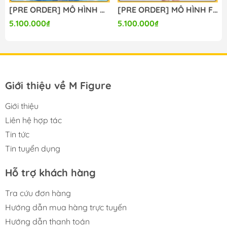
[PRE ORDER] MÔ HÌNH Chisa Swimsuit Ver. - Wuthering Waves (Yaomengmeng Studio) FIGURE CHÍNH HÃNG
[PRE ORDER] MÔ HÌNH Firefly - Honkai Star Rail (Lunaria Studio) FIGURE CHÍNH HÃNG
5.100.000₫
5.100.000₫
Giới thiệu về M Figure
Giới thiệu
Liên hệ hợp tác
Tin tức
Tin tuyển dụng
Hỗ trợ khách hàng
Tra cứu đơn hàng
Hướng dẫn mua hàng trực tuyến
Hướng dẫn thanh toán