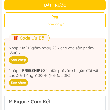
ĐẶT TRƯỚC
Thêm vào giỏ
Code Ưu Đãi
Nhập "
MF1
"giảm ngay 20K cho các sản phẩm
>500K
Sao chép
Nhập "
FREESHIP50
" miễn phí vận chuyển đối với
các đơn hàng >1000K (tối đa 50K)
Sao chép
M Figure Cam Kết