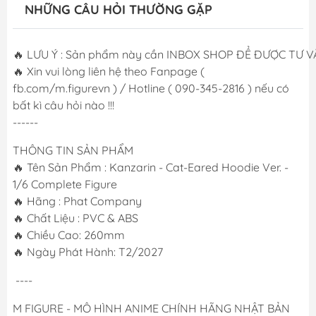
NHỮNG CÂU HỎI THƯỜNG GẶP
🔥 LƯU Ý : Sản phẩm này cần INBOX SHOP ĐỂ ĐƯỢC TƯ VẤN
🔥 Xin vui lòng liên hệ theo Fanpage (
fb.com/m.figurevn ) / Hotline ( 090-345-2816 ) nếu có
bất kì câu hỏi nào !!!
------
THÔNG TIN SẢN PHẨM
🔥 Tên Sản Phẩm : Kanzarin - Cat-Eared Hoodie Ver. -
1/6 Complete Figure
🔥 Hãng : Phat Company
🔥 Chất Liệu : PVC & ABS
🔥 Chiều Cao: 260mm
🔥 Ngày Phát Hành: T2/2027
----
M FIGURE - MÔ HÌNH ANIME CHÍNH HÃNG NHẬT BẢN