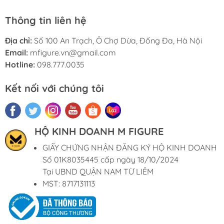
Thông tin liên hệ
Địa chỉ:
Số 100 An Trạch, Ô Chợ Dừa, Đống Đa, Hà Nội
Email:
mfigure.vn@gmail.com
Hotline:
098.777.0035
Kết nối với chúng tôi
HỘ KINH DOANH M FIGURE
GIẤY CHỨNG NHẬN ĐĂNG KÝ HỘ KINH DOANH
Số 01K8035445 cấp ngày 18/10/2024
Tại UBND QUẬN NAM TỪ LIÊM
MST: 8717131113