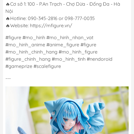
🔥Cơ sở 1: 100 - P.An Trạch - Chợ Dừa - Đống Đa - Hà
Nội
🔥Hotline: 090-345-2816 or 098-777-0035
🔥Website: https://mfigure.vn/
#figure #mo_hinh #mo_hinh_nhan_vat
#mo_hinh_anime #anime_figure #figure
#mo_hinh_chinh_hang #mo_hinh_figure
#figure_chinh_hang #mo_hinh_tinh #nendoroid
#gameprize #scalefigure
---