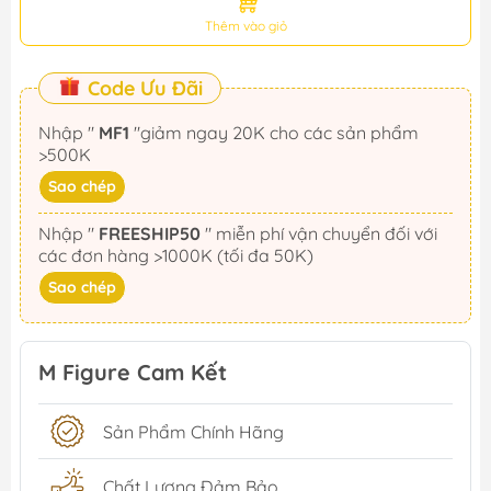
Thêm vào giỏ
Code Ưu Đãi
Nhập "
MF1
"giảm ngay 20K cho các sản phẩm
>500K
Sao chép
Nhập "
FREESHIP50
" miễn phí vận chuyển đối với
các đơn hàng >1000K (tối đa 50K)
Sao chép
M Figure Cam Kết
Sản Phẩm Chính Hãng
Chất Lượng Đảm Bảo