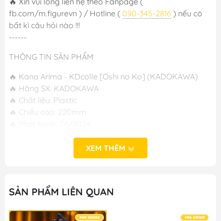
🔥 Xin vui lòng liên hệ theo Fanpage (
fb.com/m.figurevn ) / Hotline (
090-345-2816
) nếu có
bất kì câu hỏi nào !!!
------
THÔNG TIN SẢN PHẨM
🔥 Kana Arima - KDcolle [Oshi no Ko] (KADOKAWA)
🔥 Hãng SX: KADOKAWA
🔥 Chất liệu: Plastic
🔥 Chiều cao: 220mm
🔥 Phát hành: T6/2024
XEM THÊM
-----
M FIGURE - MÔ HÌNH ANIME CHÍNH HÃNG NHẬT BẢN
🔥Add: Ngọc Hồi - Hoàng Liệt - Hoàng Mai - Hà Nội
SẢN PHẨM LIÊN QUAN
🔥Hotline:
090-345-2816
or
098-777-0035
🔥Website: https://mfigure.com/