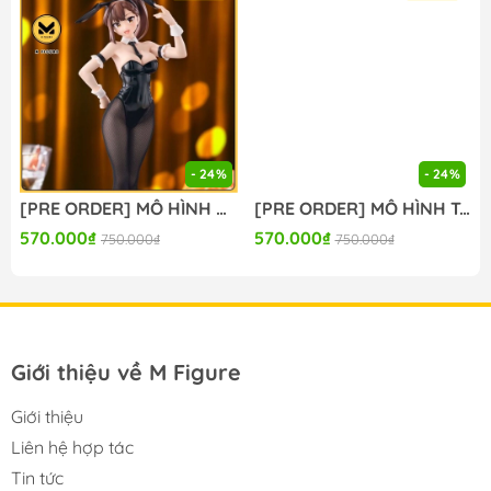
#figure #mo_hinh #mo_hinh_nhan_vat
#mo_hinh_anime #anime_figure #figure
#mo_hinh_chinh_hang #mo_hinh_figure
#figure_chinh_hang #mo_hinh_tinh #nendoroid
#gameprize #scalefigure
---
- 24%
- 24%
[PRE ORDER] MÔ HÌNH Seitokai ni mo Ana wa Aru! - Kotobuki Hisako - BiCute Bunnies (FuRyu) FIGURE CHÍNH HÃNG
[PRE ORDER] MÔ HÌNH To Aru Kagaku no Railgun - Misaka Mikoto - Moflock - Fluffy Bunny Ver. (Taito) FIGURE CHÍNH HÃNG
570.000₫
570.000₫
750.000₫
750.000₫
Giới thiệu về M Figure
Giới thiệu
Liên hệ hợp tác
Tin tức