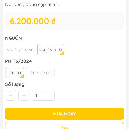
Nội dung đang cập nhật...
6.200.000 ₫
NGUỒN
NGUỒN TRUNG
NGUỒN NHẬT
PH T6/2024
HỘP ĐẸP
HỘP MÓP NHẸ
Số lượng:
MUA NGAY