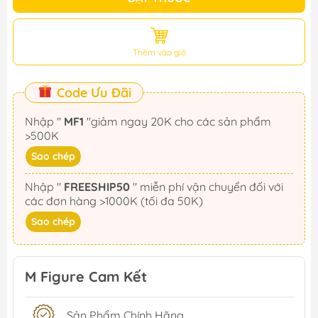
Thêm vào giỏ
Code Ưu Đãi
Nhập "
MF1
"giảm ngay 20K cho các sản phẩm
>500K
Sao chép
Nhập "
FREESHIP50
" miễn phí vận chuyển đối với
các đơn hàng >1000K (tối đa 50K)
Sao chép
M Figure Cam Kết
Sản Phẩm Chính Hãng