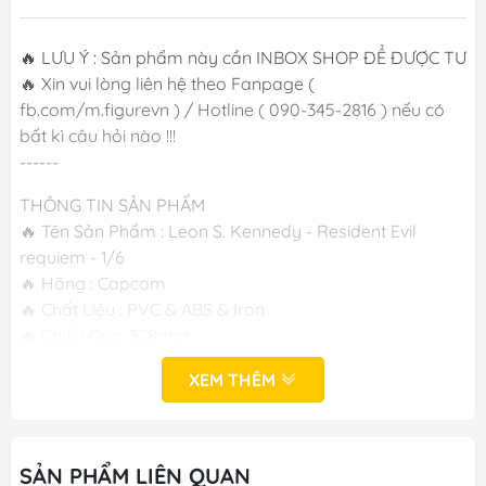
🔥 LƯU Ý : Sản phẩm này cần INBOX SHOP ĐỂ ĐƯỢC TƯ VẤN
🔥 Xin vui lòng liên hệ theo Fanpage (
fb.com/m.figurevn ) / Hotline ( 090-345-2816 ) nếu có
bất kì câu hỏi nào !!!
------
THÔNG TIN SẢN PHẨM
🔥 Tên Sản Phẩm : Leon S. Kennedy - Resident Evil
requiem - 1/6
🔥 Hãng : Capcom
🔥 Chất Liệu : PVC & ABS & Iron
🔥 Chiều Cao: 328mm
🔥 Ngày Phát Hành: T11/2026
XEM THÊM
----
M FIGURE - MÔ HÌNH ANIME CHÍNH HÃNG NHẬT BẢN
SẢN PHẨM LIÊN QUAN
🔥Cơ sở 1: 100 - P.An Trạch - Chợ Dừa - Đống Đa - Hà