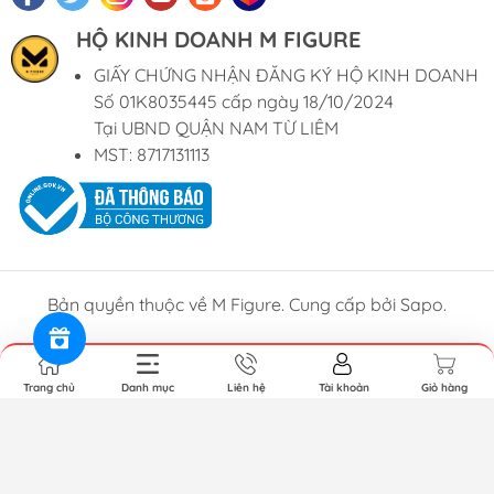
HỘ KINH DOANH M FIGURE
GIẤY CHỨNG NHẬN ĐĂNG KÝ HỘ KINH DOANH
Số 01K8035445 cấp ngày 18/10/2024
Tại UBND QUẬN NAM TỪ LIÊM
MST: 8717131113
Bản quyền thuộc về M Figure. Cung cấp bởi Sapo.
Trang chủ
Danh mục
Liên hệ
Tài khoản
Giỏ hàng