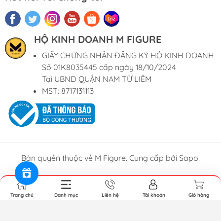
HỘ KINH DOANH M FIGURE
GIẤY CHỨNG NHẬN ĐĂNG KÝ HỘ KINH DOANH
Số 01K8035445 cấp ngày 18/10/2024
Tại UBND QUẬN NAM TỪ LIÊM
MST: 8717131113
Bản quyền thuộc về M Figure. Cung cấp bởi Sapo.
Trang chủ
Danh mục
Liên hệ
Tài khoản
Giỏ hàng