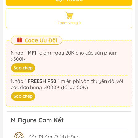
Thêm vào giỏ
Code Ưu Đãi
Nhập "
MF1
"giảm ngay 20K cho các sản phẩm
>500K
Sao chép
Nhập "
FREESHIP50
" miễn phí vận chuyển đối với
các đơn hàng >1000K (tối đa 50K)
Sao chép
M Figure Cam Kết
Sản Phẩm Chính Hãng