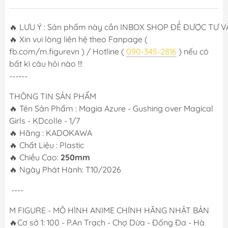
🔥 LƯU Ý : Sản phẩm này cần INBOX SHOP ĐỂ ĐƯỢC TƯ VẤN
🔥 Xin vui lòng liên hệ theo Fanpage (
fb.com/m.figurevn ) / Hotline (
090-345-2816
) nếu có
bất kì câu hỏi nào !!!
------
THÔNG TIN SẢN PHẨM
🔥 Tên Sản Phẩm : Magia Azure - Gushing over Magical
Girls - KDcolle - 1/7
🔥 Hãng : KADOKAWA
🔥 Chất Liệu : Plastic
🔥 Chiều Cao:
250mm
🔥 Ngày Phát Hành: T10/2026
----
M FIGURE - MÔ HÌNH ANIME CHÍNH HÃNG NHẬT BẢN
🔥Cơ sở 1: 100 - P.An Trạch - Chợ Dừa - Đống Đa - Hà