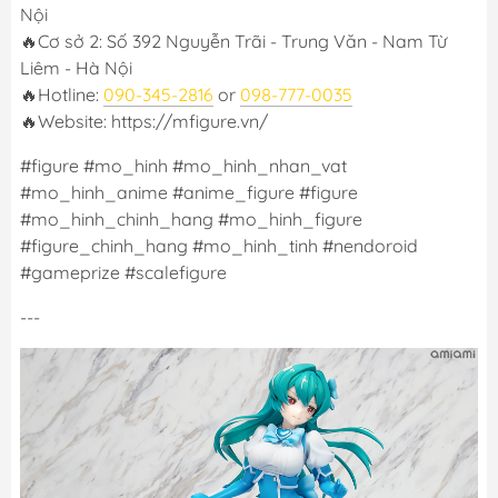
Nội
🔥Cơ sở 2: Số 392 Nguyễn Trãi - Trung Văn - Nam Từ
Liêm - Hà Nội
🔥Hotline:
090-345-2816
or
098-777-0035
🔥Website: https://mfigure.vn/
#figure #mo_hinh #mo_hinh_nhan_vat
#mo_hinh_anime #anime_figure #figure
#mo_hinh_chinh_hang #mo_hinh_figure
#figure_chinh_hang #mo_hinh_tinh #nendoroid
#gameprize #scalefigure
---