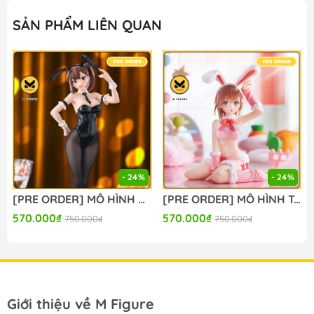
SẢN PHẨM LIÊN QUAN
- 24%
- 24%
[PRE ORDER] MÔ HÌNH Seitokai ni mo Ana wa Aru! - Kotobuki Hisako - BiCute Bunnies (FuRyu) FIGURE CHÍNH HÃNG
[PRE ORDER] MÔ HÌNH To Aru Kagaku no Railgun - Misaka Mikoto - Moflock - Fluffy Bunny Ver. (Taito) FIGURE CHÍNH HÃNG
570.000₫
570.000₫
750.000₫
750.000₫
Giới thiệu về M Figure