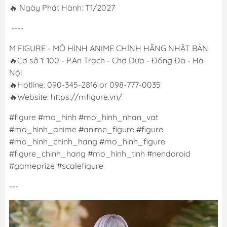
🔥 Ngày Phát Hành: T1/2027
----
M FIGURE - MÔ HÌNH ANIME CHÍNH HÃNG NHẬT BẢN
🔥Cơ sở 1: 100 - P.An Trạch - Chợ Dừa - Đống Đa - Hà
Nội
🔥Hotline: 090-345-2816 or 098-777-0035
🔥Website: https://mfigure.vn/
#figure #mo_hinh #mo_hinh_nhan_vat
#mo_hinh_anime #anime_figure #figure
#mo_hinh_chinh_hang #mo_hinh_figure
#figure_chinh_hang #mo_hinh_tinh #nendoroid
#gameprize #scalefigure
---