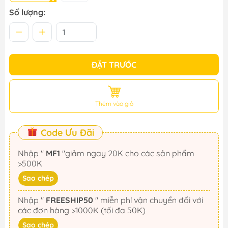
Số lượng:
ĐẶT TRƯỚC
Thêm vào giỏ
Code Ưu Đãi
Nhập "
MF1
"giảm ngay 20K cho các sản phẩm
>500K
Sao chép
Nhập "
FREESHIP50
" miễn phí vận chuyển đối với
các đơn hàng >1000K (tối đa 50K)
Sao chép