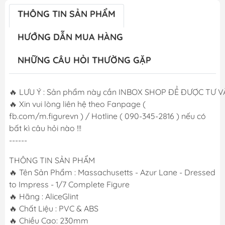
THÔNG TIN SẢN PHẨM
HƯỚNG DẪN MUA HÀNG
NHỮNG CÂU HỎI THƯỜNG GẶP
🔥 LƯU Ý : Sản phẩm này cần INBOX SHOP ĐỂ ĐƯỢC TƯ VẤN
🔥 Xin vui lòng liên hệ theo Fanpage (
fb.com/m.figurevn ) / Hotline ( 090-345-2816 ) nếu có
bất kì câu hỏi nào !!!
------
THÔNG TIN SẢN PHẨM
🔥 Tên Sản Phẩm : Massachusetts - Azur Lane - Dressed
to Impress - 1/7 Complete Figure
🔥 Hãng : AliceGlint
🔥 Chất Liệu : PVC & ABS
🔥 Chiều Cao: 230mm