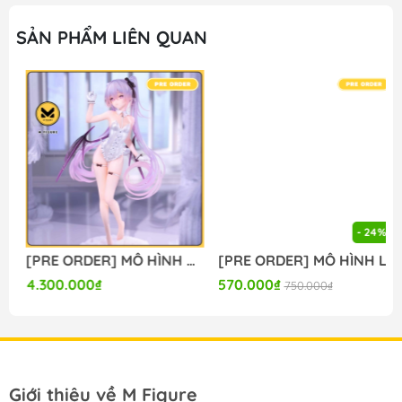
SẢN PHẨM LIÊN QUAN
- 24%
) FIGURE CHÍNH HÃNG
[PRE ORDER] MÔ HÌNH Original - Eve - 1/6 - Agape ver. (Omaha) FIGURE CHÍNH HÃNG
[PRE ORDER] MÔ HÌNH Lycoris Recoil - Nishikigi Chisato - High Premium Figure - Street Snap (Sega Fave) FIGURE CHÍNH HÃNG
4.300.000₫
570.000₫
750.000₫
Giới thiệu về M Figure