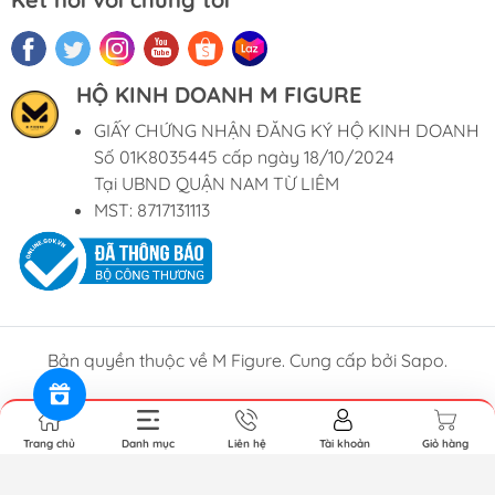
HỘ KINH DOANH M FIGURE
GIẤY CHỨNG NHẬN ĐĂNG KÝ HỘ KINH DOANH
Số 01K8035445 cấp ngày 18/10/2024
Tại UBND QUẬN NAM TỪ LIÊM
MST: 8717131113
Bản quyền thuộc về M Figure. Cung cấp bởi Sapo.
Trang chủ
Danh mục
Liên hệ
Tài khoản
Giỏ hàng