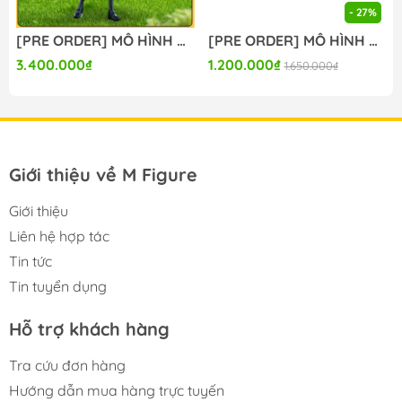
- 27%
[PRE ORDER] MÔ HÌNH Zero no Tsukaima - Louise Françoise Le Blanc de la Vallière - KDcolle - 20th Anniversary (Kadokawa, Tops) FIGURE CHÍNH HÃNG
[PRE ORDER] MÔ HÌNH Umamusume: Cinderella Gray - Tamamo Cross - Mini Memory - Nervous (Good Smile Company) FIGURE CHÍNH HÃNG
3.400.000₫
1.200.000₫
1.650.000₫
Giới thiệu về M Figure
Giới thiệu
Liên hệ hợp tác
Tin tức
Tin tuyển dụng
Hỗ trợ khách hàng
Tra cứu đơn hàng
Hướng dẫn mua hàng trực tuyến