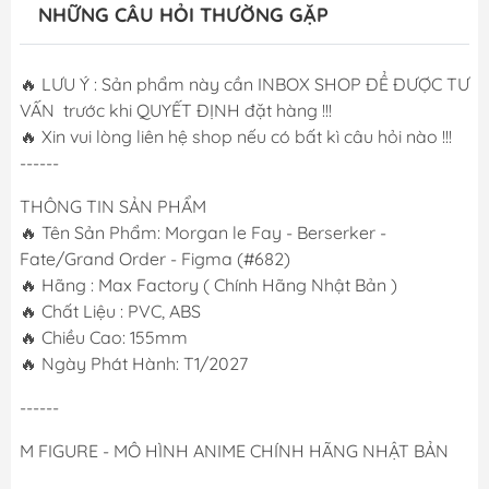
NHỮNG CÂU HỎI THƯỜNG GẶP
🔥 LƯU Ý : Sản phẩm này cần INBOX SHOP ĐỂ ĐƯỢC TƯ
VẤN trước khi QUYẾT ĐỊNH đặt hàng !!!
🔥 Xin vui lòng liên hệ shop nếu có bất kì câu hỏi nào !!!
------
THÔNG TIN SẢN PHẨM
🔥 Tên Sản Phẩm: Morgan le Fay - Berserker -
Fate/Grand Order - Figma (#682)
🔥 Hãng : Max Factory ( Chính Hãng Nhật Bản )
🔥 Chất Liệu : PVC, ABS
🔥 Chiều Cao: 155mm
🔥 Ngày Phát Hành: T1/2027
------
M FIGURE - MÔ HÌNH ANIME CHÍNH HÃNG NHẬT BẢN