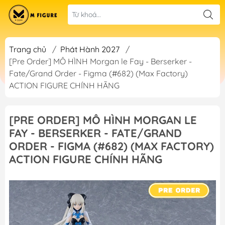
Trang chủ
/
Phát Hành 2027
/
[Pre Order] MÔ HÌNH Morgan le Fay - Berserker -
Fate/Grand Order - Figma (#682) (Max Factory)
ACTION FIGURE CHÍNH HÃNG
[PRE ORDER] MÔ HÌNH MORGAN LE
FAY - BERSERKER - FATE/GRAND
ORDER - FIGMA (#682) (MAX FACTORY)
ACTION FIGURE CHÍNH HÃNG