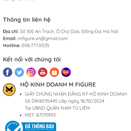
Thông tin liên hệ
Địa chỉ:
Số 100 An Trạch, Ô Chợ Dừa, Đống Đa, Hà Nội
Email:
mfigure.vn@gmail.com
Hotline:
098.777.0035
Kết nối với chúng tôi
HỘ KINH DOANH M FIGURE
GIẤY CHỨNG NHẬN ĐĂNG KÝ HỘ KINH DOANH
Số 01K8035445 cấp ngày 18/10/2024
Tại UBND QUẬN NAM TỪ LIÊM
MST: 8717131113