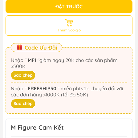
ĐẶT TRƯỚC
Thêm vào giỏ
Code Ưu Đãi
Nhập "
MF1
"giảm ngay 20K cho các sản phẩm
>500K
Sao chép
Nhập "
FREESHIP50
" miễn phí vận chuyển đối với
các đơn hàng >1000K (tối đa 50K)
Sao chép
M Figure Cam Kết