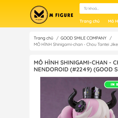
Trang chủ
Mô H
Trang chủ
/
GOOD SMILE COMPANY
/
MÔ HÌNH Shinigami-chan - Chou Tantei Ji
MÔ HÌNH SHINIGAMI-CHAN - C
NENDOROID (#2249) (GOOD S