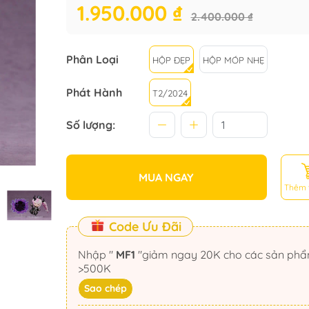
1.950.000 ₫
2.400.000 ₫
Phân Loại
HỘP ĐẸP
HỘP MÓP NHẸ
Phát Hành
T2/2024
Số lượng:
MUA NGAY
Thêm 
Code Ưu Đãi
Nhập "
MF1
"giảm ngay 20K cho các sản phẩm
>500K
Sao chép