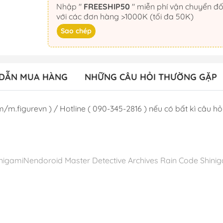
Nhập "
FREESHIP50
" miễn phí vận chuyển đối
với các đơn hàng >1000K (tối đa 50K)
Sao chép
DẪN MUA HÀNG
NHỮNG CÂU HỎI THƯỜNG GẶP
/m.figurevn ) / Hotline ( 090-345-2816 ) nếu có bất kì câu hỏi 
hinigamiNendoroid Master Detective Archives Rain Code Sh
 :T2/2024