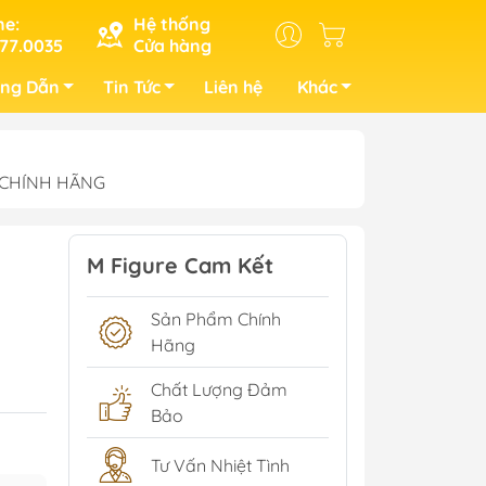
ne:
Hệ thống
77.0035
Cửa hàng
ng Dẫn
Tin Tức
Liên hệ
Khác
) CHÍNH HÃNG
M Figure Cam Kết
Sản Phẩm Chính
Hãng
Chất Lượng Đảm
Bảo
Tư Vấn Nhiệt Tình