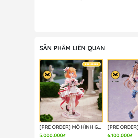
-----
M FIGURE - MÔ HÌNH ANIME CHÍNH HÃNG
🔥Add: Ngọc Hồi - Hoàng Liệt - Hoàng Mai 
🔥Hotline: 090-345-2816 or 098-777-0035
🔥Website: https://mfigure.com/
SẢN PHẨM LIÊN QUAN
#figure #mo_hinh #mo_hinh_nhan_vat #m
#mo_hinh_tinh #nendoroid #gameprize #sc
-----
[PRE ORDER] MÔ HÌNH Limelight Lemonade Jam - Harumi Ena - 1/3.5 (Alice Glint) FIGURE CHÍNH HÃNG
[PRE ORDER] MÔ HÌNH Gochuumon wa Usagi Desu ka? - Hoto Kokoa - 1/7 - Dress Ver. (Luminous Box) FIGURE CHÍNH HÃNG
5.000.000₫
6.100.000₫