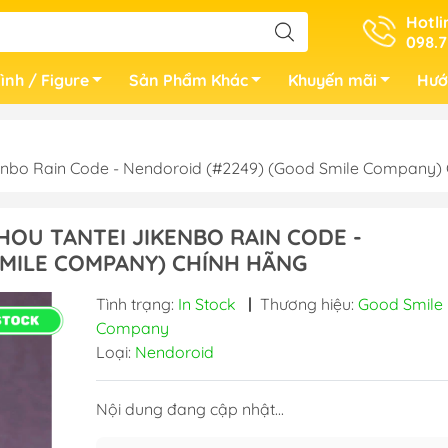
Hotli
098.7
ình / Figure
Sản Phẩm Khác
Khuyến mãi
Hướ
kenbo Rain Code - Nendoroid (#2249) (Good Smile Company
HOU TANTEI JIKENBO RAIN CODE -
MILE COMPANY) CHÍNH HÃNG
Tình trạng:
In Stock
|
Thương hiệu:
Good Smile
Company
Loại:
Nendoroid
Nội dung đang cập nhật...