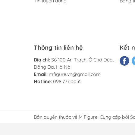
Tin tuyển dụng
Bảng t
Thông tin liên hệ
Kết n
Địa chỉ:
Số 100 An Trạch, Ô Chợ Dừa,
Đống Đa, Hà Nội
Email:
mfigure.vn@gmail.com
Hotline:
098.777.0035
Bản quyền thuộc về M Figure. Cung cấp bởi S