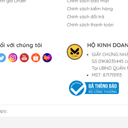
ính giá Order
Chính sách bảo mật
Chính sách kiểm hàng
Chính sách đổi trả
Chính sách thanh toán
ối với chúng tôi
HỘ KINH DOAN
GIẤY CHỨNG NH
Số 01K8035445 c
Tại UBND QUẬN 
MST: 8717131113
apo.