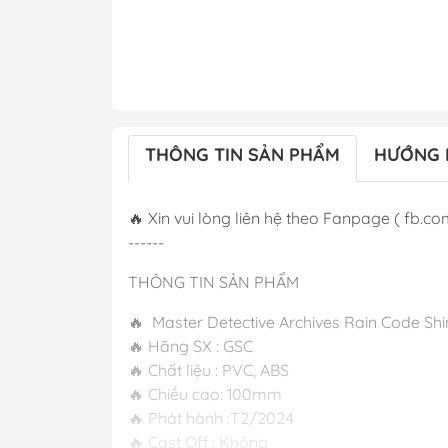
THÔNG TIN SẢN PHẨM
HƯỚNG 
🔥 Xin vui lòng liên hệ theo Fanpage ( fb.com
------
THÔNG TIN SẢN PHẨM
🔥 Master Detective Archives Rain Code S
🔥 Hãng SX : GSC
🔥 Chất liệu : PVC, ABS
🔥 Chiều cao: 100mm
🔥 Phát hành
🔥 Cast Off : Không