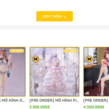
XEM THÊM
 NHẬT BẢN
- Hà Nội
o_hinh_anime #anime_figure #figure #mo_hinh_chinh_han
alefigure
[PRE ORDER] MÔ HÌNH Original - Kanon-chan - 1/6 (Orchid Seed) FIGURE CHÍNH HÃNG
[PRE ORDER] MÔ HÌNH Plastic Memories - Isla - 1/7 - Wedding Dress Ver. (Aniplex (Shanghai) Culture and Arts) FIGURE CHÍNH HÃNG
5.300.000₫
4.500.000₫