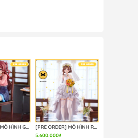
g #mo_hinh_figure #figure_chinh_hang
[PRE ORDER] MÔ HÌNH Gakuen iDOLM@STER - Hanami Saki - 1/7 - Ameagari no Iris Before Special Training Ver. (MiraiMira) FIGURE CHÍNH HÃNG
[PRE ORDER] MÔ HÌNH Ryza no Atelier 3 ~Owari no Renkinjutsushi to Himitsu no Kagi~ - Reisalin Stout - 1/7 - Wedding Style (Ques Q) FIGURE CHÍNH HÃNG
5.600.000₫
5.500.000₫