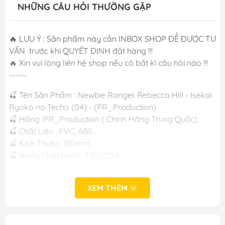
NHỮNG CÂU HỎI THƯỜNG GẶP
🔥 LƯU Ý : Sản phẩm này cần INBOX SHOP ĐỂ ĐƯỢC TƯ
VẤN trước khi QUYẾT ĐỊNH đặt hàng !!!
🔥 Xin vui lòng liên hệ shop nếu có bất kì câu hỏi nào !!!
------
🍒 Tên Sản Phẩm : Newbie Ranger Rebecca Hill - Isekai
Ryoko no Techo (04) - (PR_Production)
🍒 Hãng :PR_Production ( Chính Hãng Trung Quốc)
🍒 Chất Liệu : PVC, ABS
🍒 Kích Thước: 130mm
🍒 Ngày Phát Hành: T10/2026
------
XEM THÊM
M FIGURE - MÔ HÌNH ANIME CHÍNH HÃNG NHẬT BẢN
#figure #mo_hinh #mo_hinh_nhan_vat
#mo_hinh_anime #anime_figure #figure