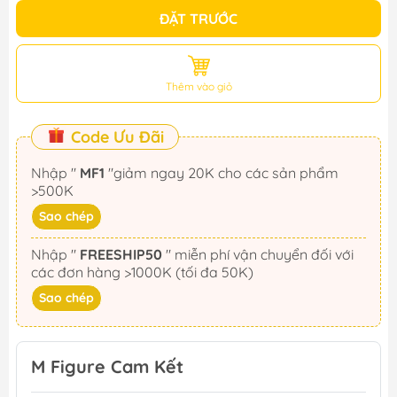
ĐẶT TRƯỚC
Thêm vào giỏ
Code Ưu Đãi
Nhập "
MF1
"giảm ngay 20K cho các sản phẩm
>500K
Sao chép
Nhập "
FREESHIP50
" miễn phí vận chuyển đối với
các đơn hàng >1000K (tối đa 50K)
Sao chép
M Figure Cam Kết