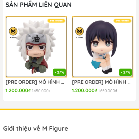
SẢN PHẨM LIÊN QUAN
#mo_hinh_chinh_hang #mo_hinh_figure
#figure_chinh_hang #mo_hinh_tinh #nendoroid
#gameprize #scalefigure
- 27%
- 27%
[PRE ORDER] MÔ HÌNH Naruto Shippuuden - Jiraiya - Look Up (MegaHouse) FIGURE CHÍNH HÃNG
[PRE ORDER] MÔ HÌNH Chou Kaguya-hime! - Sakayori Iroha - Look Up (MegaHouse) FIGURE CHÍNH HÃNG
1.200.000₫
1.200.000₫
1.650.000₫
1.650.000₫
Giới thiệu về M Figure