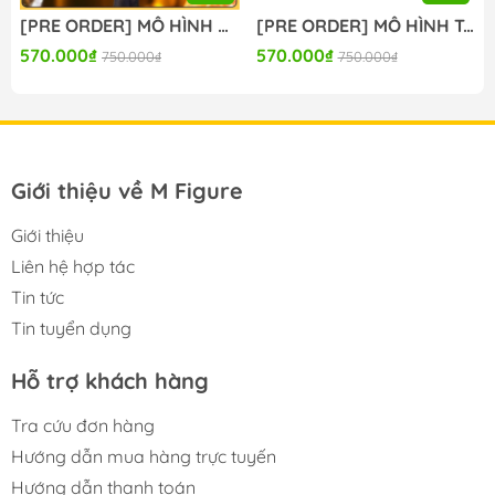
[PRE ORDER] MÔ HÌNH Seitokai ni mo Ana wa Aru! - Kotobuki Hisako - BiCute Bunnies (FuRyu) FIGURE CHÍNH HÃNG
[PRE ORDER] MÔ HÌNH To Aru Kagaku no Railgun - Misaka Mikoto - Moflock - Fluffy Bunny Ver. (Taito) FIGURE CHÍNH HÃNG
570.000₫
570.000₫
750.000₫
750.000₫
Giới thiệu về M Figure
Giới thiệu
Liên hệ hợp tác
Tin tức
Tin tuyển dụng
Hỗ trợ khách hàng
Tra cứu đơn hàng
Hướng dẫn mua hàng trực tuyến
Hướng dẫn thanh toán