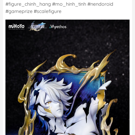
#figure_chinh_hang #mo_hinh_tinh #nendoroid
#gameprize #scalefigure