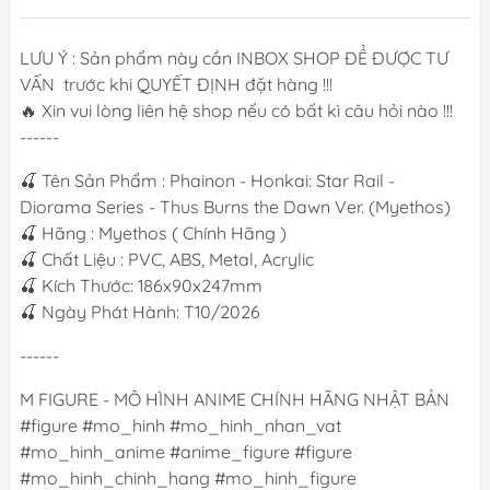
LƯU Ý : Sản phẩm này cần INBOX SHOP ĐỂ ĐƯỢC TƯ
VẤN trước khi QUYẾT ĐỊNH đặt hàng !!!
🔥 Xin vui lòng liên hệ shop nếu có bất kì câu hỏi nào !!!
------
🍒 Tên Sản Phẩm : Phainon - Honkai: Star Rail -
Diorama Series - Thus Burns the Dawn Ver. (Myethos)
🍒 Hãng : Myethos ( Chính Hãng )
🍒 Chất Liệu : PVC, ABS, Metal, Acrylic
🍒 Kích Thước: 186x90x247mm
🍒 Ngày Phát Hành: T10/2026
------
M FIGURE - MÔ HÌNH ANIME CHÍNH HÃNG NHẬT BẢN
#figure #mo_hinh #mo_hinh_nhan_vat
#mo_hinh_anime #anime_figure #figure
#mo_hinh_chinh_hang #mo_hinh_figure