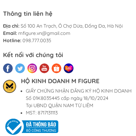
Thông tin liên hệ
Địa chỉ:
Số 100 An Trạch, Ô Chợ Dừa, Đống Đa, Hà Nội
Email:
mfigure.vn@gmail.com
Hotline:
098.777.0035
Kết nối với chúng tôi
HỘ KINH DOANH M FIGURE
GIẤY CHỨNG NHẬN ĐĂNG KÝ HỘ KINH DOANH
Số 01K8035445 cấp ngày 18/10/2024
Tại UBND QUẬN NAM TỪ LIÊM
MST: 8717131113