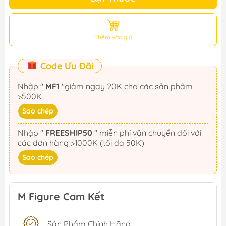
Thêm vào giỏ
Code Ưu Đãi
Nhập "
MF1
"giảm ngay 20K cho các sản phẩm
>500K
Sao chép
Nhập "
FREESHIP50
" miễn phí vận chuyển đối với
các đơn hàng >1000K (tối đa 50K)
Sao chép
M Figure Cam Kết
Sản Phẩm Chính Hãng