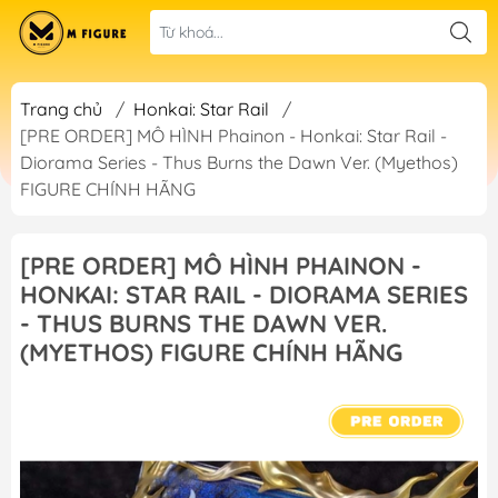
Trang chủ
/
Honkai: Star Rail
/
[PRE ORDER] MÔ HÌNH Phainon - Honkai: Star Rail -
Diorama Series - Thus Burns the Dawn Ver. (Myethos)
FIGURE CHÍNH HÃNG
[PRE ORDER] MÔ HÌNH PHAINON -
HONKAI: STAR RAIL - DIORAMA SERIES
- THUS BURNS THE DAWN VER.
(MYETHOS) FIGURE CHÍNH HÃNG