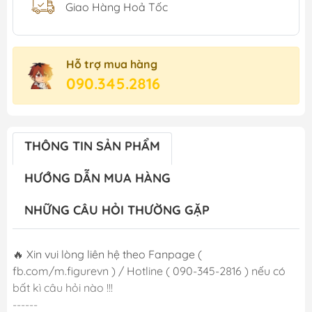
Giao Hàng Hoả Tốc
Hỗ trợ mua hàng
090.345.2816
THÔNG TIN SẢN PHẨM
HƯỚNG DẪN MUA HÀNG
NHỮNG CÂU HỎI THƯỜNG GẶP
🔥 Xin vui lòng liên hệ theo Fanpage (
fb.com/m.figurevn ) / Hotline ( 090-345-2816 ) nếu có
bất kì câu hỏi nào !!!
------