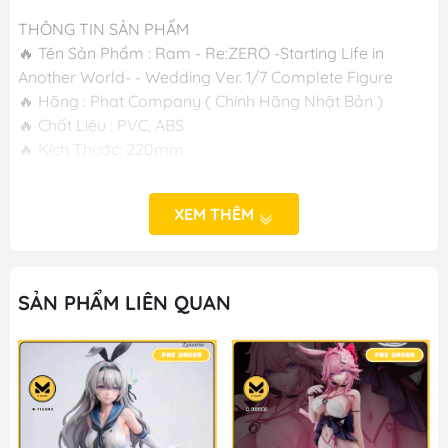
THÔNG TIN SẢN PHẨM
🔥 Tên Sản Phẩm : Ram - Re:ZERO -Starting Life in
Another World- - Wedding Ver. 1/7 Complete Figure
🔥 Hãng : Phat Company ( Chính Hãng Nhật Bản )
🔥 Chất Liệu : PVC, ABS
🔥 Kích Thước: 220mm
-----
M FIGURE - MÔ HÌNH ANIME CHÍNH HÃNG NHẬT BẢN
XEM THÊM
🔥Add: Ngọc Hồi - Hoàng Liệt - Hoàng Mai - Hà Nội
🔥Hotline: 090-345-2816 or 098-777-0035
🔥Website: https://mfigure.com/
SẢN PHẨM LIÊN QUAN
#figure #mo_hinh #mo_hinh_nhan_vat
#mo_hinh_anime #anime_figure #figure
#mo_hinh_chinh_hang #mo_hinh_figure
#figure_chinh_hang #mo_hinh_tinh #nendoroid
#gameprize #scalefigure