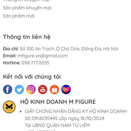
Sản phẩm khuyến mại
Sản phẩm mới
Thông tin liên hệ
Địa chỉ:
Số 100 An Trạch, Ô Chợ Dừa, Đống Đa, Hà Nội
Email:
mfigure.vn@gmail.com
Hotline:
098.777.0035
Kết nối với chúng tôi
HỘ KINH DOANH M FIGURE
GIẤY CHỨNG NHẬN ĐĂNG KÝ HỘ KINH DOANH
Số 01K8035445 cấp ngày 18/10/2024
Tại UBND QUẬN NAM TỪ LIÊM