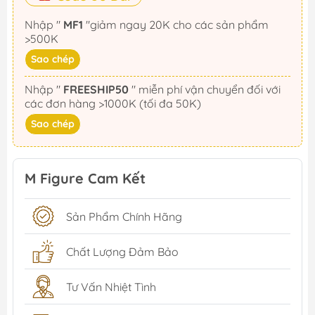
Nhập "
MF1
"giảm ngay 20K cho các sản phẩm
>500K
Sao chép
Nhập "
FREESHIP50
" miễn phí vận chuyển đối với
các đơn hàng >1000K (tối đa 50K)
Sao chép
M Figure Cam Kết
Sản Phẩm Chính Hãng
Chất Lượng Đảm Bảo
Tư Vấn Nhiệt Tình