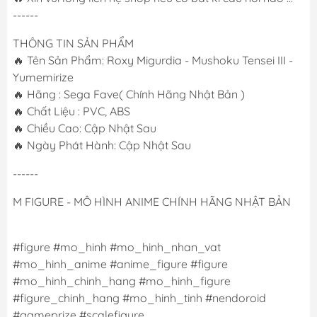
------
THÔNG TIN SẢN PHẨM
🔥 Tên Sản Phẩm: Roxy Migurdia - Mushoku Tensei III -
Yumemirize
🔥 Hãng : Sega Fave( Chính Hãng Nhật Bản )
🔥 Chất Liệu : PVC, ABS
🔥 Chiều Cao: Cập Nhật Sau
🔥 Ngày Phát Hành: Cập Nhật Sau
------
M FIGURE - MÔ HÌNH ANIME CHÍNH HÃNG NHẬT BẢN
#figure #mo_hinh #mo_hinh_nhan_vat
#mo_hinh_anime #anime_figure #figure
#mo_hinh_chinh_hang #mo_hinh_figure
#figure_chinh_hang #mo_hinh_tinh #nendoroid
#gameprize #scalefigure