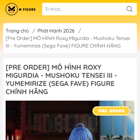
Trang chủ
/
Phát Hành 2026
/
[Pre Order] MÔ HÌNH Roxy Migurdia - Mushoku Tensei
III - Yumemirize (Sega Fave) FIGURE CHÍNH HÃNG
[PRE ORDER] MÔ HÌNH ROXY
MIGURDIA - MUSHOKU TENSEI III -
YUMEMIRIZE (SEGA FAVE) FIGURE
CHÍNH HÃNG