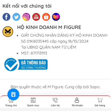
Kết nối với chúng tôi
HỘ KINH DOANH M FIGURE
GIẤY CHỨNG NHẬN ĐĂNG KÝ HỘ KINH DOANH
Số 01K8035445 cấp ngày 18/10/2024
Tại UBND QUẬN NAM TỪ LIÊM
MST: 8717131113
Bản quyền thuộc về M Figure. Cung cấp bởi Sapo.
Trang chủ
Danh mục
Liên hệ
Tài khoản
Giỏ hàng