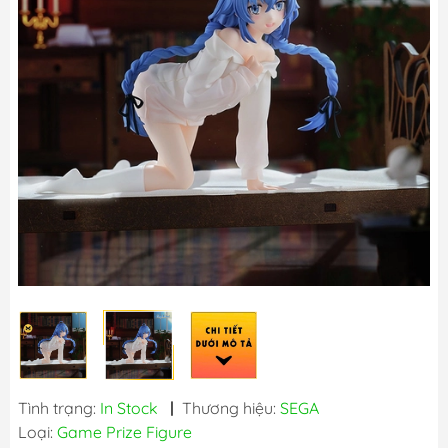
Tình trạng:
In Stock
|
Thương hiệu:
SEGA
Loại:
Game Prize Figure