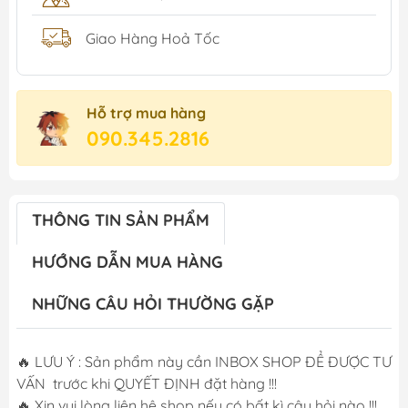
Giao Hàng Hoả Tốc
Hỗ trợ mua hàng
090.345.2816
THÔNG TIN SẢN PHẨM
HƯỚNG DẪN MUA HÀNG
NHỮNG CÂU HỎI THƯỜNG GẶP
🔥 LƯU Ý : Sản phẩm này cần INBOX SHOP ĐỂ ĐƯỢC TƯ
VẤN trước khi QUYẾT ĐỊNH đặt hàng !!!
🔥 Xin vui lòng liên hệ shop nếu có bất kì câu hỏi nào !!!