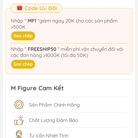
Code Ưu Đãi
Nhập "
MF1
"giảm ngay 20K cho các sản phẩm
>500K
Sao chép
Nhập "
FREESHIP50
" miễn phí vận chuyển đối với
các đơn hàng >1000K (tối đa 50K)
Sao chép
M Figure Cam Kết
Sản Phẩm Chính Hãng
Chất Lượng Đảm Bảo
Tư Vấn Nhiệt Tình