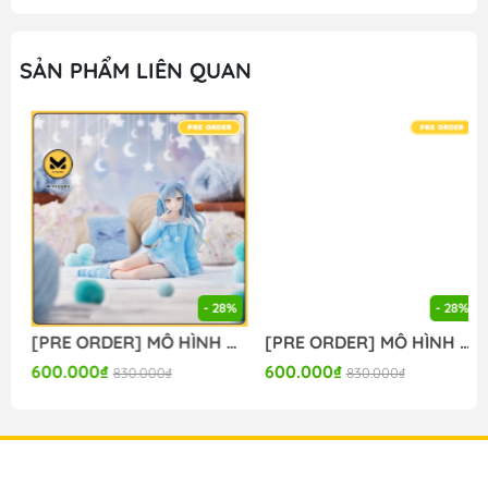
SẢN PHẨM LIÊN QUAN
- 28%
- 28%
[PRE ORDER] MÔ HÌNH BanG Dream! - BanG Dream! Ave Mujica - Togawa Sakiko - Yumemirize - ～Pajama Party!～ (Sega Fave) FIGURE CHÍNH HÃNG
[PRE ORDER] MÔ HÌNH BanG Dream! - BanG Dream! Ave Mujica - Wakaba Mutsumi - Yumemirize - ～Pajama Party!～ (Sega Fave) FIGURE CHÍNH HÃNG
600.000₫
600.000₫
830.000₫
830.000₫