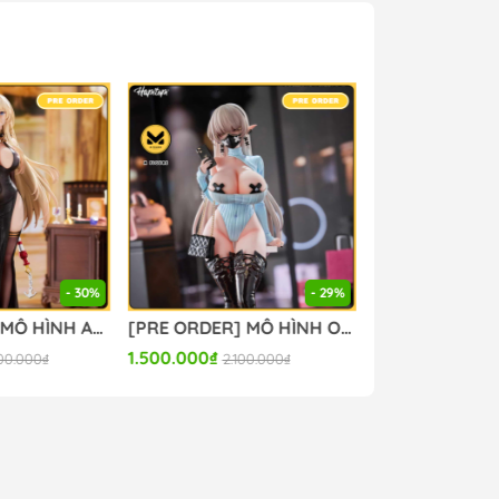
- 30%
- 29%
[PRE ORDER] MÔ HÌNH Azur Lane - Bismarck - 1/6 (Bear Panda) FIGURE CHÍNH HÃNG
[PRE ORDER] MÔ HÌNH Original - Kurona - 1/6 (Hapitopi) FIGURE CHÍNH HÃNG
1.500.000₫
7.000.000₫
00.000₫
2.100.000₫