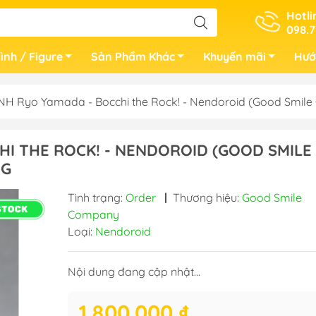
Hotli
098.7
ình / Figure
Sản Phẩm Khác
Khuyến mãi
Hướ
NH Ryo Yamada - Bocchi the Rock! - Nendoroid (Good Smi
HI THE ROCK! - NENDOROID (GOOD SMILE
NG
Tình trạng:
Order
|
Thương hiệu:
Good Smile
Company
Loại:
Nendoroid
Nội dung đang cập nhật...
1.800.000 ₫