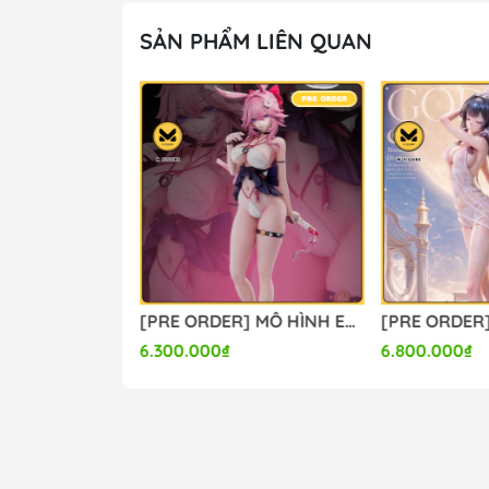
SẢN PHẨM LIÊN QUAN
[PRE ORDER] MÔ HÌNH Firefly - Honkai Star Rail (Lunaria Studio) FIGURE CHÍNH HÃNG
[PRE ORDER] MÔ HÌNH Evanescia - Honkai Star Rail (Summer Studio) FIGURE CHÍNH HÃNG
6.300.000₫
6.800.000₫