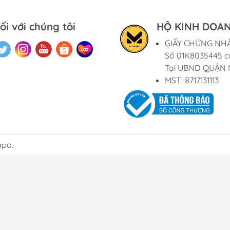
ối với chúng tôi
HỘ KINH DOAN
GIẤY CHỨNG NH
Số 01K8035445 c
Tại UBND QUẬN 
MST: 8717131113
apo.