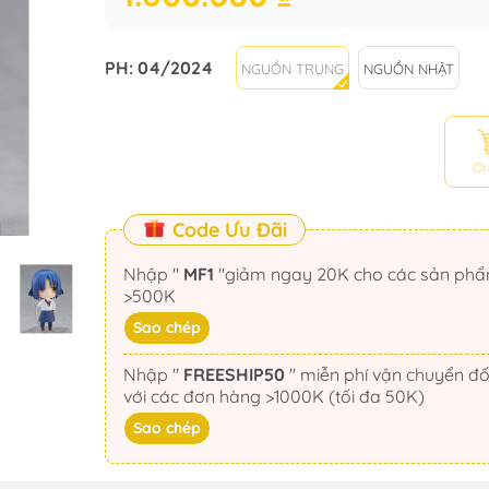
PH: 04/2024
NGUỒN TRUNG
NGUỒN NHẬT
Or
Code Ưu Đãi
Nhập "
MF1
"giảm ngay 20K cho các sản phẩm
>500K
Sao chép
Nhập "
FREESHIP50
" miễn phí vận chuyển đối
với các đơn hàng >1000K (tối đa 50K)
Sao chép