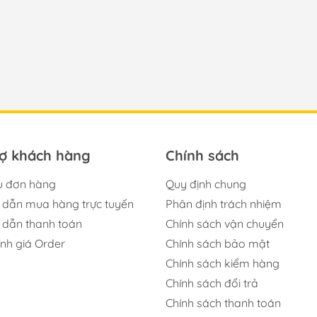
o_hinh_anime #anime_figure #figure #mo_hinh_chinh_han
Bocchitherock!
rợ khách hàng
Chính sách
u đơn hàng
Quy định chung
dẫn mua hàng trực tuyến
Phân định trách nhiệm
dẫn thanh toán
Chính sách vận chuyển
ính giá Order
Chính sách bảo mật
Chính sách kiểm hàng
Chính sách đổi trả
Chính sách thanh toán