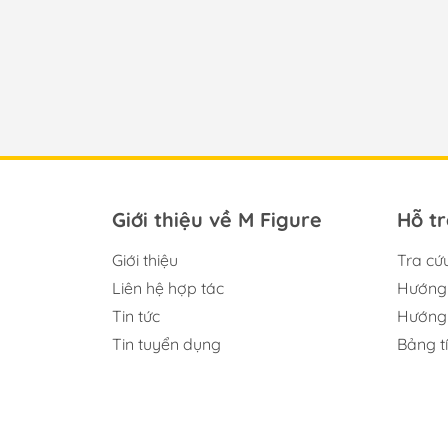
————— M FIGURE———————
🏠 Add: Hoàng Liệt, Hoàng Mai, Hà Nội
🏢 Tell: 098.777.00.35 or 090.345.2816
⌚️ Opening: 09:00 - 20:00 (EveryDay)
#figure #mo_hinh #mo_hinh_nhan_vat #m
#mo_hinh_tinh #nendoroid #Ryoyamada #
Giới thiệu về M Figure
Hỗ t
Giới thiệu
Tra cứ
Liên hệ hợp tác
Hướng 
Tin tức
Hướng 
Tin tuyển dụng
Bảng t