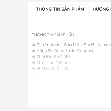
THÔNG TIN SẢN PHẨM
HƯỚNG 
THÔNG TIN SẢN PHẨM
🔥 Ryo Yamada - Bocchi the Rock! - Nend
🔥 Hãng SX: Good Smile Company
🔥 Chất liệu: PVC, ABS
🔥 Chiều cao: 100mm
🔥 Phát hành
-----