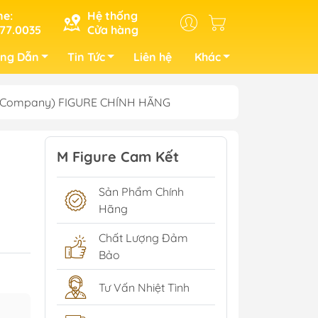
ne:
Hệ thống
77.0035
Cửa hàng
ng Dẫn
Tin Tức
Liên hệ
Khác
le Company) FIGURE CHÍNH HÃNG
M Figure Cam Kết
Sản Phẩm Chính
Hãng
Chất Lượng Đảm
Bảo
Tư Vấn Nhiệt Tình