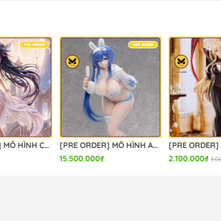
[PRE ORDER] MÔ HÌNH Columbina - Genshin Impact (Hui Gu Niang Studio) FIGURE CHÍNH HÃNG
[PRE ORDER] MÔ HÌNH Azur Lane - New Jersey - B-style - 1/3 - Private Quarters Ver. (FREEing, Union Creative International Ltd) FIGURE CHÍNH HÃNG
15.500.000₫
2.100.000₫
3.0