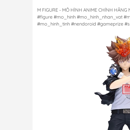
M FIGURE - MÔ HÌNH ANIME CHÍNH HÃNG
#figure #mo_hinh #mo_hinh_nhan_vat #m
#mo_hinh_tinh #nendoroid #gameprize #sc