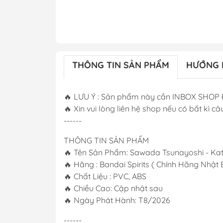
THÔNG TIN SẢN PHẨM
HƯỚNG 
🔥 LƯU Ý : Sản phẩm này cần INBOX SHOP 
🔥 Xin vui lòng liên hệ shop nếu có bất kì câu
------
THÔNG TIN SẢN PHẨM
🔥 Tên Sản Phẩm: Sawada Tsunayoshi - Kat
🔥 Hãng : Bandai Spirits ( Chính Hãng Nhật 
🔥 Chất Liệu : PVC, ABS
🔥 Chiều Cao: Cập nhật sau
🔥 Ngày Phát Hành: T8/2026
------