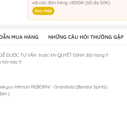
với các đơn hàng >1000K (tối đa 50K)
Sao chép
DẪN MUA HÀNG
NHỮNG CÂU HỎI THƯỜNG GẶP
ĐỂ ĐƯỢC TƯ VẤN trước khi QUYẾT ĐỊNH đặt hàng !!!
 hỏi nào !!!
ekyou Hitman REBORN! - Grandista (Bandai Spirits)
Bản )