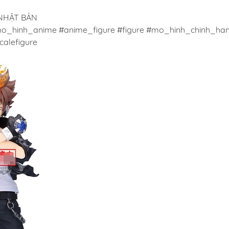
 NHẬT BẢN
o_hinh_anime #anime_figure #figure #mo_hinh_chinh_han
alefigure