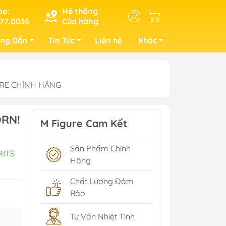
ne:
Hệ thống
77.0035
Cửa hàng
ng Dẫn
Tin Tức
Liên hệ
Khác
GURE CHÍNH HÃNG
ORN!
M Figure Cam Kết
Sản Phẩm Chính
RITS
Hãng
Chất Lượng Đảm
Bảo
Tư Vấn Nhiệt Tình