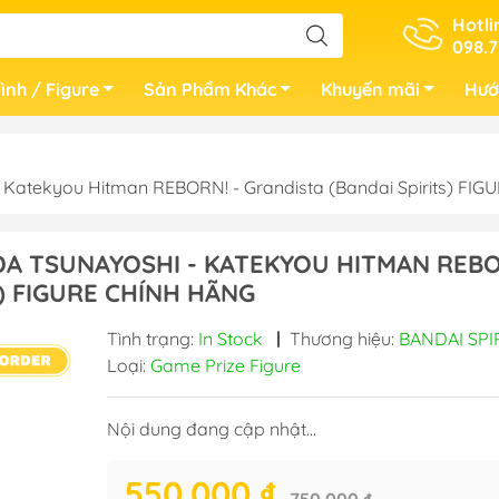
Hotli
098.7
ình / Figure
Sản Phẩm Khác
Khuyến mãi
Hướ
 Katekyou Hitman REBORN! - Grandista (Bandai Spirits) FI
DA TSUNAYOSHI - KATEKYOU HITMAN REB
S) FIGURE CHÍNH HÃNG
Tình trạng:
In Stock
|
Thương hiệu:
BANDAI SPI
Loại:
Game Prize Figure
Nội dung đang cập nhật...
550.000 ₫