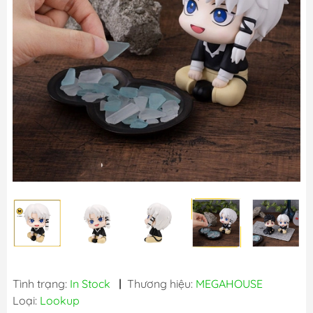
Tình trạng:
In Stock
|
Thương hiệu:
MEGAHOUSE
Loại:
Lookup