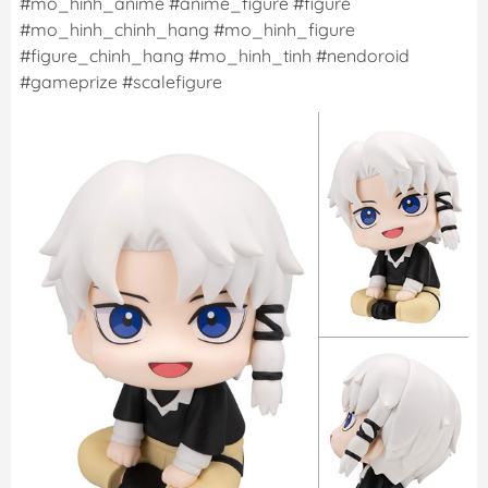
#mo_hinh_anime #anime_figure #figure
#mo_hinh_chinh_hang #mo_hinh_figure
#figure_chinh_hang #mo_hinh_tinh #nendoroid
#gameprize #scalefigure