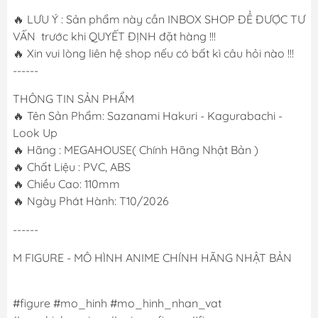
🔥 LƯU Ý : Sản phẩm này cần INBOX SHOP ĐỂ ĐƯỢC TƯ
VẤN trước khi QUYẾT ĐỊNH đặt hàng !!!
🔥 Xin vui lòng liên hệ shop nếu có bất kì câu hỏi nào !!!
------
THÔNG TIN SẢN PHẨM
🔥 Tên Sản Phẩm: Sazanami Hakuri - Kagurabachi -
Look Up
🔥 Hãng : MEGAHOUSE( Chính Hãng Nhật Bản )
🔥 Chất Liệu : PVC, ABS
🔥 Chiều Cao: 110mm
🔥 Ngày Phát Hành: T10/2026
------
M FIGURE - MÔ HÌNH ANIME CHÍNH HÃNG NHẬT BẢN
#figure #mo_hinh #mo_hinh_nhan_vat