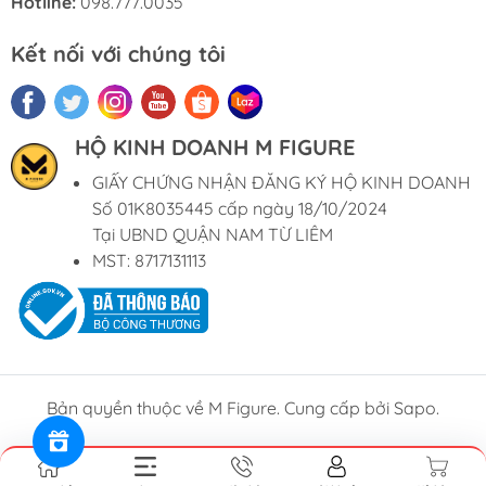
Hotline:
098.777.0035
Kết nối với chúng tôi
HỘ KINH DOANH M FIGURE
GIẤY CHỨNG NHẬN ĐĂNG KÝ HỘ KINH DOANH
Số 01K8035445 cấp ngày 18/10/2024
Tại UBND QUẬN NAM TỪ LIÊM
MST: 8717131113
Bản quyền thuộc về M Figure. Cung cấp bởi Sapo.