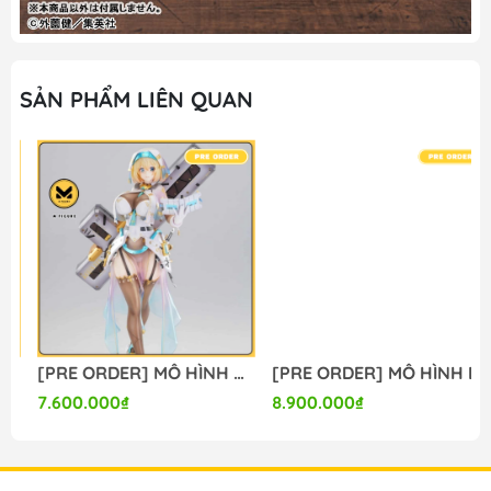
SẢN PHẨM LIÊN QUAN
[PRE ORDER] MÔ HÌNH Bunny Suit Planning - Sophia F. Shirring - 1/6 - Sister Ver., Bright Edition (Magi Arts) FIGURE CHÍNH HÃNG
[PRE ORDER] MÔ HÌNH Limelight Lemonade Jam - Harumi Ena - 1/3.5 (Alice Glint) FIGURE CHÍNH HÃNG
7.600.000₫
8.900.000₫