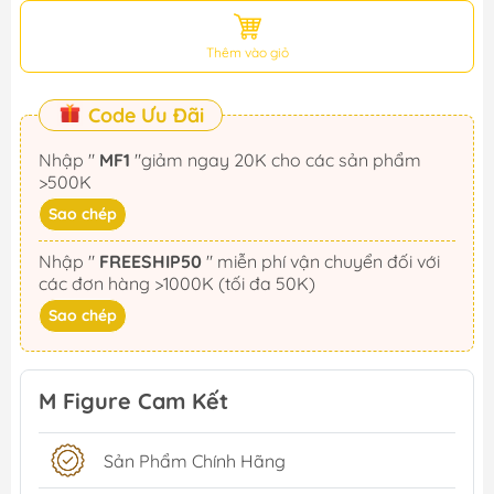
Thêm vào giỏ
Code Ưu Đãi
Nhập "
MF1
"giảm ngay 20K cho các sản phẩm
>500K
Sao chép
Nhập "
FREESHIP50
" miễn phí vận chuyển đối với
các đơn hàng >1000K (tối đa 50K)
Sao chép
M Figure Cam Kết
Sản Phẩm Chính Hãng