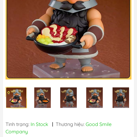
Tình trạng:
In Stock
|
Thương hiệu:
Good Smile
Company