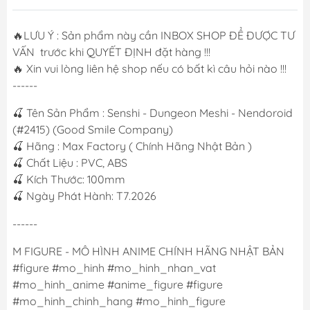
🔥LƯU Ý : Sản phẩm này cần INBOX SHOP ĐỂ ĐƯỢC TƯ
VẤN trước khi QUYẾT ĐỊNH đặt hàng !!!
🔥 Xin vui lòng liên hệ shop nếu có bất kì câu hỏi nào !!!
------
🍒 Tên Sản Phẩm : Senshi - Dungeon Meshi - Nendoroid
(#2415) (Good Smile Company)
🍒 Hãng : Max Factory ( Chính Hãng Nhật Bản )
🍒 Chất Liệu : PVC, ABS
🍒 Kích Thước: 100mm
🍒 Ngày Phát Hành: T7.2026
------
M FIGURE - MÔ HÌNH ANIME CHÍNH HÃNG NHẬT BẢN
#figure #mo_hinh #mo_hinh_nhan_vat
#mo_hinh_anime #anime_figure #figure
#mo_hinh_chinh_hang #mo_hinh_figure