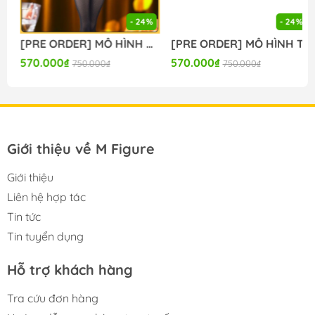
- 24%
- 24%
[PRE ORDER] MÔ HÌNH Seitokai ni mo Ana wa Aru! - Kotobuki Hisako - BiCute Bunnies (FuRyu) FIGURE CHÍNH HÃNG
[PRE ORDER] MÔ HÌNH To Aru Kagaku no Railgun - Misaka Mikoto - Moflock - Fluffy Bunny Ver. (Taito) FIGURE CHÍNH HÃNG
570.000₫
570.000₫
750.000₫
750.000₫
Giới thiệu về M Figure
Giới thiệu
Liên hệ hợp tác
Tin tức
Tin tuyển dụng
Hỗ trợ khách hàng
Tra cứu đơn hàng