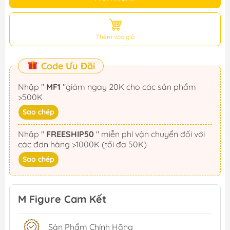
Thêm vào giỏ
Code Ưu Đãi
Nhập "
MF1
"giảm ngay 20K cho các sản phẩm
>500K
Sao chép
Nhập "
FREESHIP50
" miễn phí vận chuyển đối với
các đơn hàng >1000K (tối đa 50K)
Sao chép
M Figure Cam Kết
Sản Phẩm Chính Hãng