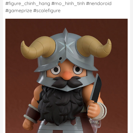
#figure_chinh_hang #mo_hinh_tinh #nendoroid
#gameprize #scalefigure