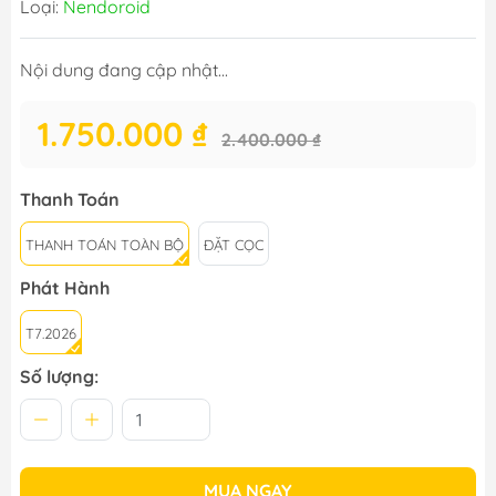
Loại:
Nendoroid
Nội dung đang cập nhật...
1.750.000 ₫
2.400.000 ₫
Thanh Toán
THANH TOÁN TOÀN BỘ
ĐẶT CỌC
Phát Hành
T7.2026
Số lượng:
MUA NGAY