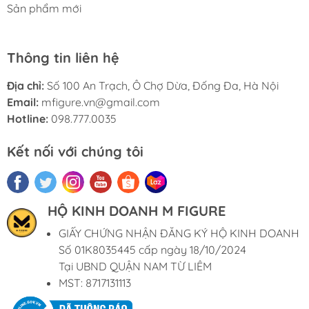
Sản phẩm mới
Thông tin liên hệ
Địa chỉ:
Số 100 An Trạch, Ô Chợ Dừa, Đống Đa, Hà Nội
Email:
mfigure.vn@gmail.com
Hotline:
098.777.0035
Kết nối với chúng tôi
HỘ KINH DOANH M FIGURE
GIẤY CHỨNG NHẬN ĐĂNG KÝ HỘ KINH DOANH
Số 01K8035445 cấp ngày 18/10/2024
Tại UBND QUẬN NAM TỪ LIÊM
MST: 8717131113