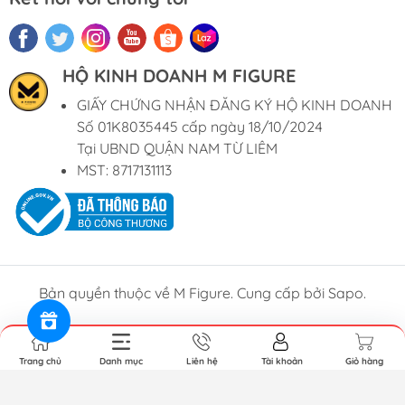
HỘ KINH DOANH M FIGURE
GIẤY CHỨNG NHẬN ĐĂNG KÝ HỘ KINH DOANH
Số 01K8035445 cấp ngày 18/10/2024
Tại UBND QUẬN NAM TỪ LIÊM
MST: 8717131113
Bản quyền thuộc về M Figure. Cung cấp bởi Sapo.
Trang chủ
Danh mục
Liên hệ
Tài khoản
Giỏ hàng