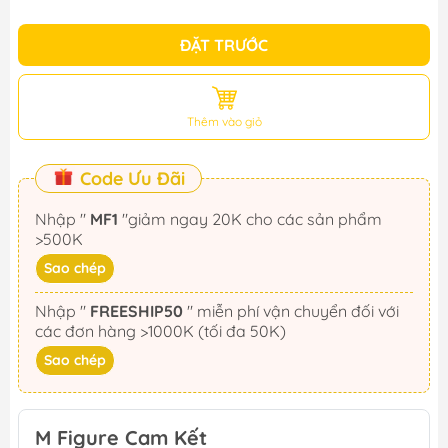
ĐẶT TRƯỚC
Thêm vào giỏ
Code Ưu Đãi
Nhập "
MF1
"giảm ngay 20K cho các sản phẩm
>500K
Sao chép
Nhập "
FREESHIP50
" miễn phí vận chuyển đối với
các đơn hàng >1000K (tối đa 50K)
Sao chép
M Figure Cam Kết