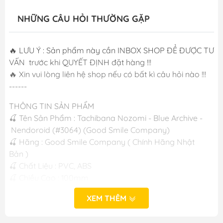
NHỮNG CÂU HỎI THƯỜNG GẶP
🔥 LƯU Ý : Sản phẩm này cần INBOX SHOP ĐỂ ĐƯỢC TƯ
VẤN trước khi QUYẾT ĐỊNH đặt hàng !!!
🔥 Xin vui lòng liên hệ shop nếu có bất kì câu hỏi nào !!!
------
THÔNG TIN SẢN PHẨM
🍒 Tên Sản Phẩm : Tachibana Nozomi - Blue Archive -
Nendoroid (#3064) (Good Smile Company)
🍒 Hãng : Good Smile Company ( Chính Hãng Nhật
Bản )
🍒 Chất Liệu : PVC, ABS
🍒 Chiều Cao : 100mm
🍒 Ngày Phát Hành: T10.2026
XEM THÊM
------
M FIGURE - MÔ HÌNH ANIME CHÍNH HÃNG NHẬT BẢN