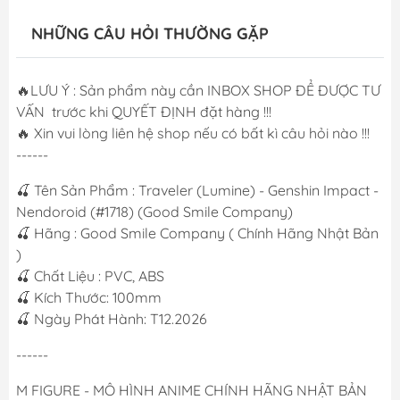
NHỮNG CÂU HỎI THƯỜNG GẶP
🔥LƯU Ý : Sản phẩm này cần INBOX SHOP ĐỂ ĐƯỢC TƯ
VẤN trước khi QUYẾT ĐỊNH đặt hàng !!!
🔥 Xin vui lòng liên hệ shop nếu có bất kì câu hỏi nào !!!
------
🍒 Tên Sản Phẩm : Traveler (Lumine) - Genshin Impact -
Nendoroid (#1718) (Good Smile Company)
🍒 Hãng : Good Smile Company ( Chính Hãng Nhật Bản
)
🍒 Chất Liệu : PVC, ABS
🍒 Kích Thước: 100mm
🍒 Ngày Phát Hành: T12.2026
------
M FIGURE - MÔ HÌNH ANIME CHÍNH HÃNG NHẬT BẢN