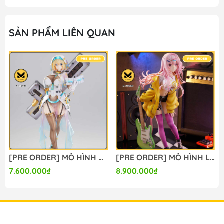
SẢN PHẨM LIÊN QUAN
[PRE ORDER] MÔ HÌNH Bunny Suit Planning - Sophia F. Shirring - 1/6 - Sister Ver., Bright Edition (Magi Arts) FIGURE CHÍNH HÃNG
[PRE ORDER] MÔ HÌNH Limelight Lemonade Jam - Harumi Ena - 1/3.5 (Alice Glint) FIGURE CHÍNH HÃNG
7.600.000₫
8.900.000₫