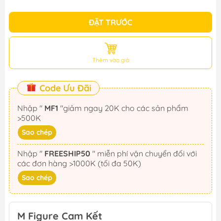
ĐẶT TRƯỚC
Thêm vào giỏ
Code Ưu Đãi
Nhập "
MF1
"giảm ngay 20K cho các sản phẩm
>500K
Sao chép
Nhập "
FREESHIP50
" miễn phí vận chuyển đối với
các đơn hàng >1000K (tối đa 50K)
Sao chép
M Figure Cam Kết