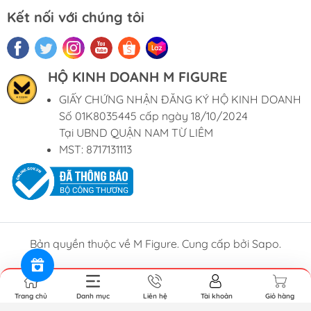
Kết nối với chúng tôi
HỘ KINH DOANH M FIGURE
GIẤY CHỨNG NHẬN ĐĂNG KÝ HỘ KINH DOANH
Số 01K8035445 cấp ngày 18/10/2024
Tại UBND QUẬN NAM TỪ LIÊM
MST: 8717131113
Bản quyền thuộc về M Figure. Cung cấp bởi Sapo.
Trang chủ
Danh mục
Liên hệ
Tài khoản
Giỏ hàng