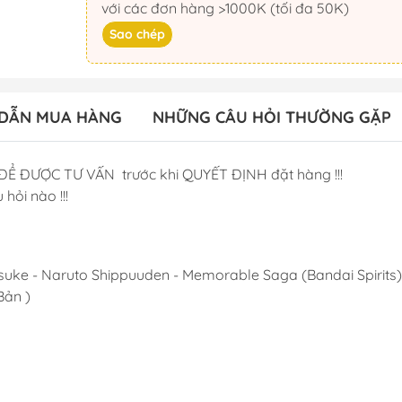
với các đơn hàng >1000K (tối đa 50K)
Sao chép
DẪN MUA HÀNG
NHỮNG CÂU HỎI THƯỜNG GẶP
ĐỂ ĐƯỢC TƯ VẤN trước khi QUYẾT ĐỊNH đặt hàng !!!
 hỏi nào !!!
asuke - Naruto Shippuuden - Memorable Saga (Bandai Spirits)
Bản )