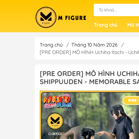
Trang chủ
Mô H
Trang chủ
/
Tháng 10 Năm 2026
/
[PRE ORDER] MÔ HÌNH Uchiha Itachi - Uch
[PRE ORDER] MÔ HÌNH UCHIHA
SHIPPUUDEN - MEMORABLE SA