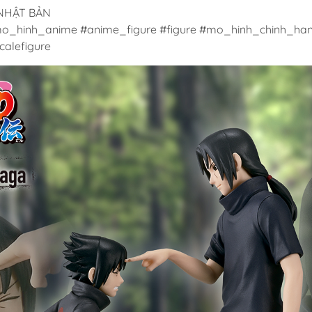
 NHẬT BẢN
o_hinh_anime #anime_figure #figure #mo_hinh_chinh_han
alefigure