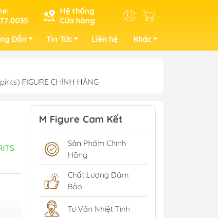
ne:
Hệ thống
77.0035
Cửa hàng
ng Dẫn
Tin Tức
Liên hệ
Khác
Spirits) FIGURE CHÍNH HÃNG
M Figure Cam Kết
Sản Phẩm Chính
RITS
Hãng
Chất Lượng Đảm
Bảo
Tư Vấn Nhiệt Tình