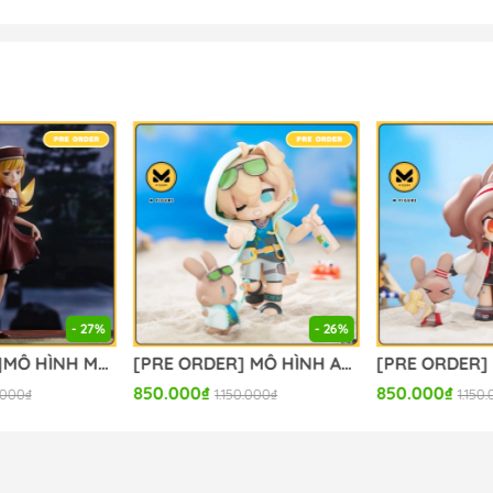
- 27%
- 26%
[PRE ORDER]MÔ HÌNH Monogatari Series - Oshino Shinobu - High Premium Figure (Sega Fave) FIGURE CHÍNH HÃNG
[PRE ORDER] MÔ HÌNH Arknights - Tequila - Cuties Series Chibi Figure - Q ver. (Apex Innovation) FIGURE CHÍNH HÃNG
850.000₫
850.000₫
.000₫
1.150.000₫
1.150