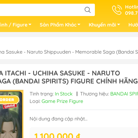
Hotli
098.7
ình / Figure
Sản Phẩm Khác
Khuyến mãi
Hướ
iha Sasuke - Naruto Shippuuden - Memorable Saga (Bandai 
 ITACHI - UCHIHA SASUKE - NARUTO
GA (BANDAI SPIRITS) FIGURE CHÍNH HÃNG
Tình trạng:
In Stock
|
Thương hiệu:
BANDAI SPI
Loại:
Game Prize Figure
Nội dung đang cập nhật...
1.100.000 ₫