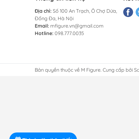
Địa chỉ:
Số 100 An Trạch, Ô Chợ Dừa,
Đống Đa, Hà Nội
Email:
mfigure.vn@gmail.com
Hotline:
098.777.0035
Bản quyền thuộc về M Figure. Cung cấp bởi S