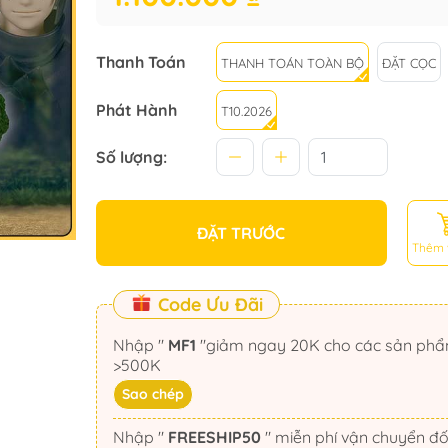
Thanh Toán
THANH TOÁN TOÀN BỘ
ĐẶT CỌC
Phát Hành
T10.2026
Số lượng:
ĐẶT TRƯỚC
Thêm 
Code Ưu Đãi
Nhập "
MF1
"giảm ngay 20K cho các sản phẩm
>500K
Sao chép
Nhập "
FREESHIP50
" miễn phí vận chuyển đối