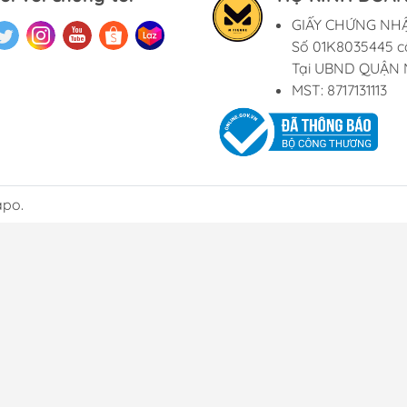
GIẤY CHỨNG NH
Số 01K8035445 c
Tại UBND QUẬN 
MST: 8717131113
apo.