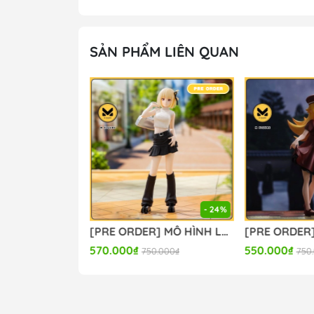
SẢN PHẨM LIÊN QUAN
- 24%
[PRE ORDER] MÔ HÌNH Original - Eve - 1/6 - Agape ver. (Omaha) FIGURE CHÍNH HÃNG
[PRE ORDER] MÔ HÌNH Lycoris Recoil - Nishikigi Chisato - High Premium Figure - Street Snap (Sega Fave) FIGURE CHÍNH HÃNG
570.000₫
550.000₫
750.000₫
750