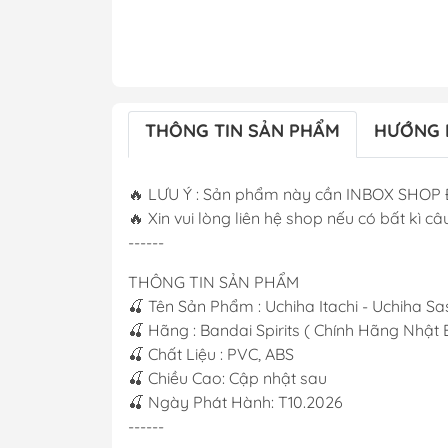
THÔNG TIN SẢN PHẨM
HƯỚNG 
🔥 LƯU Ý : Sản phẩm này cần INBOX SHOP 
🔥 Xin vui lòng liên hệ shop nếu có bất kì câu
------
THÔNG TIN SẢN PHẨM
🍒 Tên Sản Phẩm : Uchiha Itachi - Uchiha S
🍒 Hãng : Bandai Spirits ( Chính Hãng Nhật 
🍒 Chất Liệu : PVC, ABS
🍒 Chiều Cao: Cập nhật sau
🍒 Ngày Phát Hành: T10.2026
------