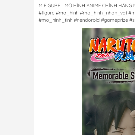
M FIGURE - MÔ HÌNH ANIME CHÍNH HÃNG
#figure #mo_hinh #mo_hinh_nhan_vat #m
#mo_hinh_tinh #nendoroid #gameprize #sc