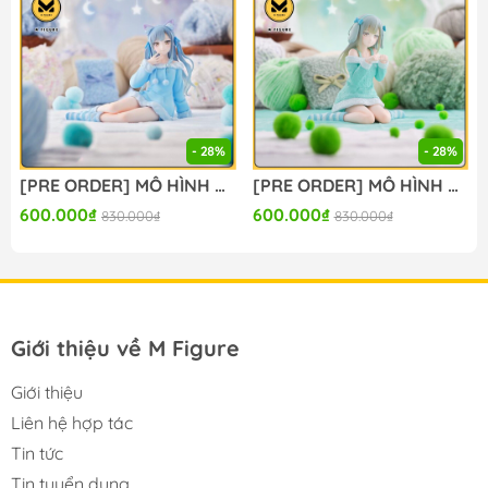
- 28%
- 28%
[PRE ORDER] MÔ HÌNH BanG Dream! - BanG Dream! Ave Mujica - Togawa Sakiko - Yumemirize - ～Pajama Party!～ (Sega Fave) FIGURE CHÍNH HÃNG
[PRE ORDER] MÔ HÌNH BanG Dream! - BanG Dream! Ave Mujica - Wakaba Mutsumi - Yumemirize - ～Pajama Party!～ (Sega Fave) FIGURE CHÍNH HÃNG
600.000₫
600.000₫
830.000₫
830.000₫
Giới thiệu về M Figure
Giới thiệu
Liên hệ hợp tác
Tin tức
Tin tuyển dụng