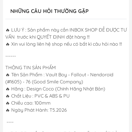
NHỮNG CÂU HỎI THƯỜNG GẶP
🔥 LƯU Ý : Sản phẩm này cần INBOX SHOP ĐỂ ĐƯỢC TƯ
VẤN trước khi QUYẾT ĐỊNH đặt hàng !!!
🔥 Xin vui lòng liên hệ shop nếu có bất kì câu hỏi nào !!!
------
THÔNG TIN SẢN PHẨM
🔥 Tên Sản Phẩm : Vault Boy - Fallout - Nendoroid
(#1605) - 76 (Good Smile Company)
🔥 Hãng : Design Coco (Chính Hãng Nhật Bản)
🔥 Chất Liệu : PVC & ABS & PU
🔥 Chiều cao: 100mm
🔥 Ngày Phát Hành: T5.2026
----