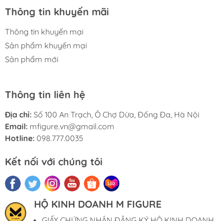
Thông tin khuyến mãi
Thông tin khuyến mại
Sản phẩm khuyến mại
Sản phẩm mới
Thông tin liên hệ
Địa chỉ:
Số 100 An Trạch, Ô Chợ Dừa, Đống Đa, Hà Nội
Email:
mfigure.vn@gmail.com
Hotline:
098.777.0035
Kết nối với chúng tôi
HỘ KINH DOANH M FIGURE
GIẤY CHỨNG NHẬN ĐĂNG KÝ HỘ KINH DOANH