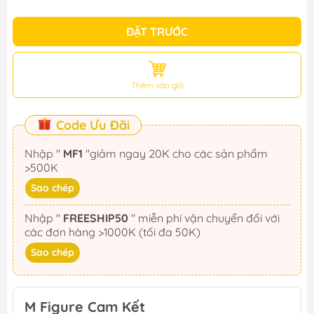
ĐẶT TRƯỚC
Thêm vào giỏ
Code Ưu Đãi
Nhập "
MF1
"giảm ngay 20K cho các sản phẩm
>500K
Sao chép
Nhập "
FREESHIP50
" miễn phí vận chuyển đối với
các đơn hàng >1000K (tối đa 50K)
Sao chép
M Figure Cam Kết