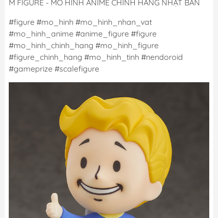
M FIGURE - MÔ HÌNH ANIME CHÍNH HÃNG NHẬT BẢN
#figure #mo_hinh #mo_hinh_nhan_vat
#mo_hinh_anime #anime_figure #figure
#mo_hinh_chinh_hang #mo_hinh_figure
#figure_chinh_hang #mo_hinh_tinh #nendoroid
#gameprize #scalefigure