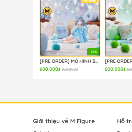
- 28%
[PRE ORDER] MÔ HÌNH Sparxie x Sparkle - Honkai Star Rail (Miwu Studio) FIGURE CHÍNH HÃNG
[PRE ORDER] MÔ HÌNH BanG Dream! - BanG Dream! Ave Mujica - Togawa Sakiko - Yumemirize - ～Pajama Party!～ (Sega Fave) FIGURE CHÍNH HÃNG
600.000₫
600.000₫
830.000₫
830
Giới thiệu về M Figure
Hỗ t