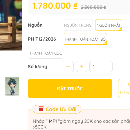
1.780.000 ₫
2.360.000 ₫
Nguồn
NGUỒN TRUNG
NGUỒN NHẬT
PH T12/2026
THANH TOÁN TOÀN BỘ
THANH TOÁN CỌC
Số lượng:
ĐẶT TRƯỚC
Thêm 
Code Ưu Đãi
Nhập "
MF1
"giảm ngay 20K cho các sản phẩm
>500K