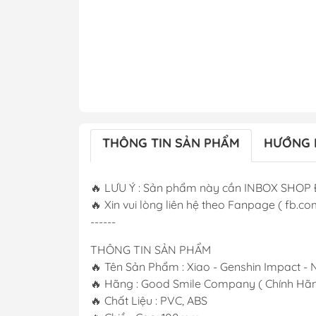
THÔNG TIN SẢN PHẨM
HƯỚNG 
🔥 LƯU Ý : Sản phẩm này cần INBOX SHOP 
🔥 Xin vui lòng liên hệ theo Fanpage ( fb.com
------
THÔNG TIN SẢN PHẨM
🔥 Tên Sản Phẩm : Xiao - Genshin Impact -
🔥 Hãng : Good Smile Company ( Chính Hãn
🔥 Chất Liệu : PVC, ABS