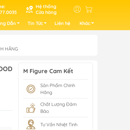
ne:
Hệ thống
77.0035
Cửa hàng
ng Dẫn
Tin Tức
Liên hệ
Khác
ÍNH HÃNG
GOOD
M Figure Cam Kết
Sản Phẩm Chính
Hãng
Chất Lượng Đảm
Bảo
Tư Vấn Nhiệt Tình