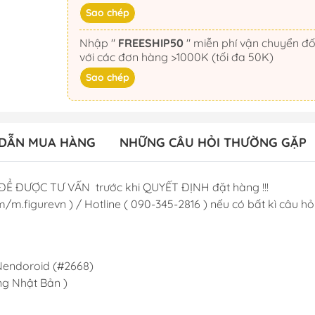
Sao chép
Nhập "
FREESHIP50
" miễn phí vận chuyển đối
với các đơn hàng >1000K (tối đa 50K)
Sao chép
DẪN MUA HÀNG
NHỮNG CÂU HỎI THƯỜNG GẶP
ĐỂ ĐƯỢC TƯ VẤN trước khi QUYẾT ĐỊNH đặt hàng !!!
/m.figurevn ) / Hotline ( 090-345-2816 ) nếu có bất kì câu hỏi 
 Nendoroid (#2668)
g Nhật Bản )