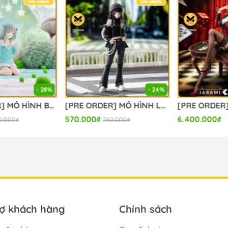
- 28%
- 24%
[PRE ORDER] MÔ HÌNH BanG Dream! - BanG Dream! Ave Mujica - Wakaba Mutsumi - Yumemirize - ～Pajama Party!～ (Sega Fave) FIGURE CHÍNH HÃNG
[PRE ORDER] MÔ HÌNH Lycoris Recoil - Inoue Takina - High Premium Figure - Street Snap (Sega Fave) FIGURE CHÍNH HÃNG
570.000₫
6.400.000₫
.000₫
750.000₫
rợ khách hàng
Chính sách