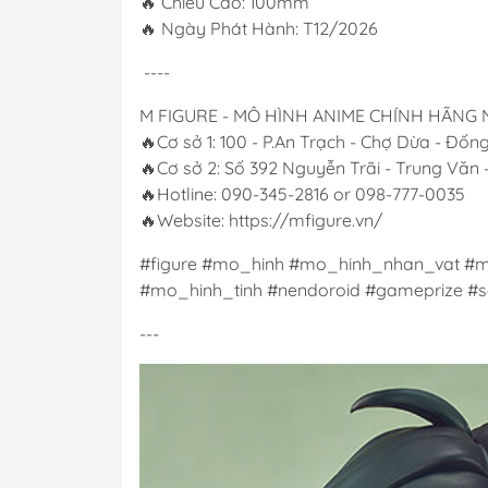
🔥 Chiều Cao: 100mm
🔥 Ngày Phát Hành: T12/2026
----
M FIGURE - MÔ HÌNH ANIME CHÍNH HÃNG
🔥Cơ sở 1: 100 - P.An Trạch - Chợ Dừa - Đốn
🔥Cơ sở 2: Số 392 Nguyễn Trãi - Trung Văn
🔥Hotline: 090-345-2816 or 098-777-0035
🔥Website: https://mfigure.vn/
#figure #mo_hinh #mo_hinh_nhan_vat #m
#mo_hinh_tinh #nendoroid #gameprize #sc
---