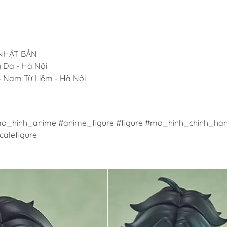
 NHẬT BẢN
g Đa - Hà Nội
 - Nam Từ Liêm - Hà Nội
o_hinh_anime #anime_figure #figure #mo_hinh_chinh_han
alefigure