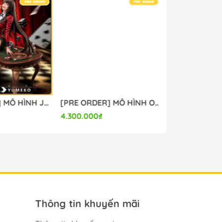
[PRE ORDER] MÔ HÌNH Jabami Yumeko - Kakegurui (MBB Studio) FIGURE CHÍNH HÃNG
[PRE ORDER] MÔ HÌNH Original - Eve - 1/6 - Agape ver. (Omaha) FIGURE CHÍNH HÃNG
4.300.000₫
7.000.000₫
Thông tin khuyến mãi