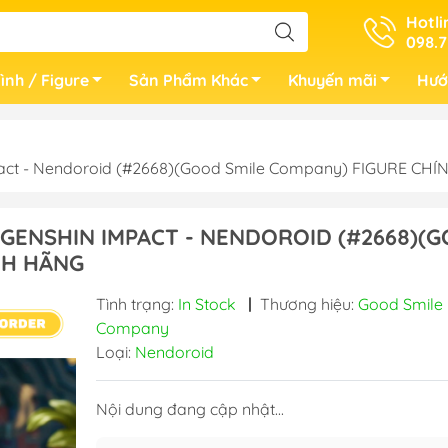
Hotli
098.7
ình / Figure
Sản Phẩm Khác
Khuyến mãi
Hướ
act - Nendoroid (#2668)(Good Smile Company) FIGURE CH
 GENSHIN IMPACT - NENDOROID (#2668)(
NH HÃNG
Tình trạng:
In Stock
|
Thương hiệu:
Good Smile
Company
Loại:
Nendoroid
Nội dung đang cập nhật...