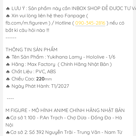
🔥 LƯU Ý : Sản phẩm này cần INBOX SHOP ĐỂ ĐƯỢC TƯ VẤN
🔥 Xin vui lòng liên hệ theo Fanpage (
fb.com/m.figurevn ) / Hotline (
090-345-2816
) nếu có
bất kì câu hỏi nào !!!
------
THÔNG TIN SẢN PHẨM
🔥 Tên Sản Phẩm : Yukihana Lamy - Hololive - 1/6
🔥 Hãng : Max Factory ( Chính Hãng Nhật Bản )
🔥 Chất Liệu : PVC, ABS
🔥 Chiều Cao:
220
mm
🔥 Ngày Phát Hành: T1/2027
----
M FIGURE - MÔ HÌNH ANIME CHÍNH HÃNG NHẬT BẢN
🔥Cơ sở 1: 100 - P.An Trạch - Chợ Dừa - Đống Đa - Hà
Nội
🔥Cơ sở 2: Số 392 Nguyễn Trãi - Trung Văn - Nam Từ