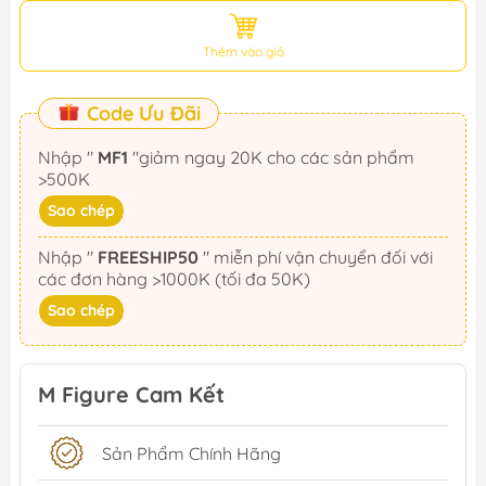
Thêm vào giỏ
Code Ưu Đãi
Nhập "
MF1
"giảm ngay 20K cho các sản phẩm
>500K
Sao chép
Nhập "
FREESHIP50
" miễn phí vận chuyển đối với
các đơn hàng >1000K (tối đa 50K)
Sao chép
M Figure Cam Kết
Sản Phẩm Chính Hãng