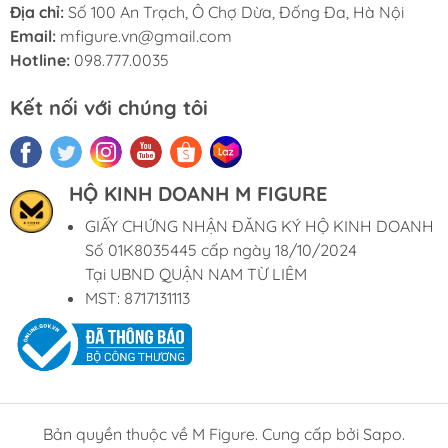
Địa chỉ:
Số 100 An Trạch, Ô Chợ Dừa, Đống Đa, Hà Nội
Email:
mfigure.vn@gmail.com
Hotline:
098.777.0035
Kết nối với chúng tôi
HỘ KINH DOANH M FIGURE
GIẤY CHỨNG NHẬN ĐĂNG KÝ HỘ KINH DOANH
Số 01K8035445 cấp ngày 18/10/2024
Tại UBND QUẬN NAM TỪ LIÊM
MST: 8717131113
Bản quyền thuộc về M Figure. Cung cấp bởi Sapo.