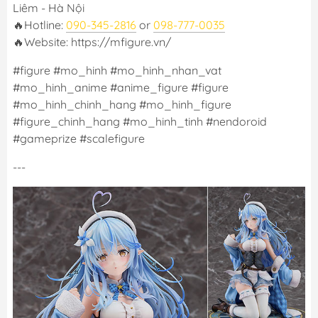
Liêm - Hà Nội
🔥Hotline:
090-345-2816
or
098-777-0035
🔥Website: https://mfigure.vn/
#figure #mo_hinh #mo_hinh_nhan_vat
#mo_hinh_anime #anime_figure #figure
#mo_hinh_chinh_hang #mo_hinh_figure
#figure_chinh_hang #mo_hinh_tinh #nendoroid
#gameprize #scalefigure
---