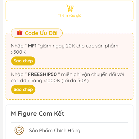
Thêm vào giỏ
Code Ưu Đãi
Nhập "
MF1
"giảm ngay 20K cho các sản phẩm
>500K
Sao chép
Nhập "
FREESHIP50
" miễn phí vận chuyển đối với
các đơn hàng >1000K (tối đa 50K)
Sao chép
M Figure Cam Kết
Sản Phẩm Chính Hãng