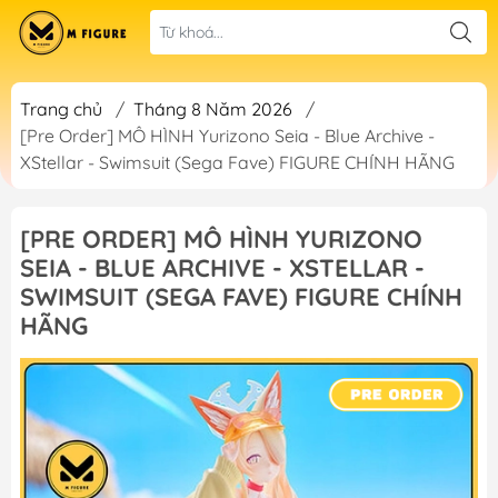
Trang chủ
/
Tháng 8 Năm 2026
/
[Pre Order] MÔ HÌNH Yurizono Seia - Blue Archive -
XStellar - Swimsuit (Sega Fave) FIGURE CHÍNH HÃNG
[PRE ORDER] MÔ HÌNH YURIZONO
SEIA - BLUE ARCHIVE - XSTELLAR -
SWIMSUIT (SEGA FAVE) FIGURE CHÍNH
HÃNG