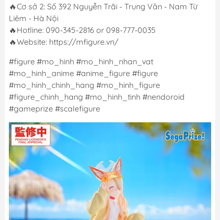
🔥Cơ sở 2: Số 392 Nguyễn Trãi - Trung Văn - Nam Từ
Liêm - Hà Nội
🔥Hotline: 090-345-2816 or 098-777-0035
🔥Website: https://mfigure.vn/
#figure #mo_hinh #mo_hinh_nhan_vat
#mo_hinh_anime #anime_figure #figure
#mo_hinh_chinh_hang #mo_hinh_figure
#figure_chinh_hang #mo_hinh_tinh #nendoroid
#gameprize #scalefigure