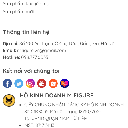
Sản phẩm khuyến mại
Sản phẩm mới
Thông tin liên hệ
Địa chỉ:
Số 100 An Trạch, Ô Chợ Dừa, Đống Đa, Hà Nội
Email:
mfigure.vn@gmail.com
Hotline:
098.777.0035
Kết nối với chúng tôi
HỘ KINH DOANH M FIGURE
GIẤY CHỨNG NHẬN ĐĂNG KÝ HỘ KINH DOANH
Số 01K8035445 cấp ngày 18/10/2024
Tại UBND QUẬN NAM TỪ LIÊM
MST: 8717131113