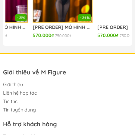
- 24%
- 24%
[PRE ORDER] MÔ HÌNH Seitokai ni mo Ana wa Aru! - Kotobuki Hisako - BiCute Bunnies (FuRyu) FIGURE CHÍNH HÃNG
[PRE ORDER] MÔ HÌNH To Aru Kagaku no Railgun - Misaka Mikoto - Moflock - Fluffy Bunny Ver. (Taito) FIGURE CHÍNH HÃNG
570.000₫
570.000₫
750.000₫
750.000₫
Giới thiệu về M Figure
Giới thiệu
Liên hệ hợp tác
Tin tức
Tin tuyển dụng
Hỗ trợ khách hàng