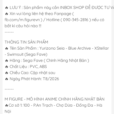
🔥 LƯU Ý : Sản phẩm này cần INBOX SHOP ĐỂ ĐƯỢC TƯ VẤN
🔥 Xin vui lòng liên hệ theo Fanpage (
fb.com/m.figurevn ) / Hotline ( 090-345-2816 ) nếu có
bất kì câu hỏi nào !!!
------
THÔNG TIN SẢN PHẨM
🔥 Tên Sản Phẩm : Yurizono Seia - Blue Archive - XStellar
- Swimsuit (Sega Fave)
🔥 Hãng : Sega Fave ( Chính Hãng Nhật Bản )
🔥 Chất Liệu : PVC, ABS
🔥 Chiều Cao: Cập nhật sau
🔥 Ngày Phát Hành: T8/2026
------
M FIGURE - MÔ HÌNH ANIME CHÍNH HÃNG NHẬT BẢN
🔥Cơ sở 1: 100 - P.An Trạch - Chợ Dừa - Đống Đa - Hà
Nội