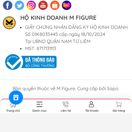
HỘ KINH DOANH M FIGURE
GIẤY CHỨNG NHẬN ĐĂNG KÝ HỘ KINH DOANH
Số 01K8035445 cấp ngày 18/10/2024
Tại UBND QUẬN NAM TỪ LIÊM
MST: 8717131113
Bản quyền thuộc về M Figure. Cung cấp bởi Sapo.
Trang chủ
Danh mục
Liên hệ
Tài khoản
Giỏ hàng