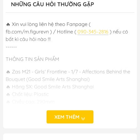
NHỮNG CÂU HỎI THƯỜNG GẶP
🔥 Xin vui lòng liên hệ theo Fanpage (
fb.com/m.figurevn ) / Hotline (
090-345-2816
) nếu có
bất kì câu hỏi nào !!!
------
THÔNG TIN SẢN PHẨM
🔥 Zas M21 - Girls' Frontline - 1/7 - Affections Behind the
Bouquet (Good Smile Arts Shanghai)
🔥 Hãng SX: Good Smile Arts Shanghai
🔥 Chất liệu: Plastic
🔥 Chiều cao: 290mm
🔥 Phát hành: T10/2024
XEM THÊM
-----