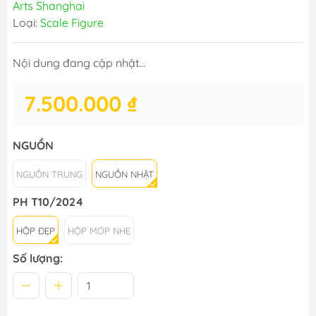
Arts Shanghai
Loại:
Scale Figure
Nội dung đang cập nhật...
7.500.000 ₫
NGUỒN
NGUỒN TRUNG
NGUỒN NHẬT
PH T10/2024
HỘP ĐẸP
HỘP MÓP NHẸ
Số lượng: