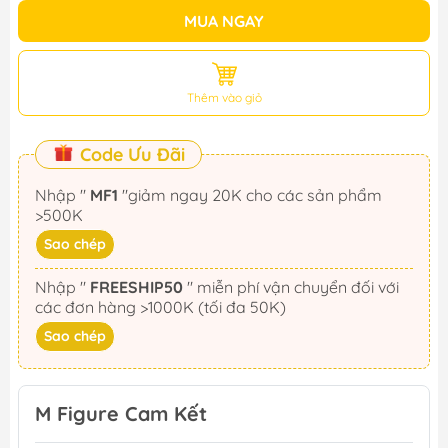
MUA NGAY
Thêm vào giỏ
Code Ưu Đãi
Nhập "
MF1
"giảm ngay 20K cho các sản phẩm
>500K
Sao chép
Nhập "
FREESHIP50
" miễn phí vận chuyển đối với
các đơn hàng >1000K (tối đa 50K)
Sao chép
M Figure Cam Kết