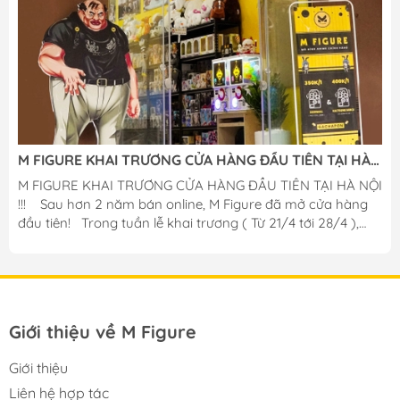
M FIGURE KHAI TRƯƠNG CỬA HÀNG ĐẦU TIÊN TẠI HÀ
NỘI
M FIGURE KHAI TRƯƠNG CỬA HÀNG ĐẦU TIÊN TẠI HÀ NỘI
!!! ️ Sau hơn 2 năm bán online, M Figure đã mở cửa hàng
đầu tiên! Trong tuần lễ khai trương ( Từ 21/4 tới 28/4 ),
shop sẽ có rất nhiều ưu đãi giá trị và hấp dẫn dành cho
quý khách hàng! Giảm giá 5-10% toàn bộ sản phẩm tại
cửa hàng! Gacha Figure chỉ : 299k / lượt quay. -- ĐẶC
BIỆT -- Gacha Figure có cơ hội x2 phần thưởng hoặc +1
bonus gấu bông chính hãng cực kì to và mềm mại! 2️0
Giới thiệu về M Figure
KHÁCH HÀNG ĐẦU TIÊN tới shop sẽ...
Giới thiệu
Liên hệ hợp tác