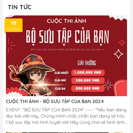
TIN TỨC
18
12/2024
CUỘC THI ẢNH - BỘ SƯU TẬP CỦA BẠN 2024
EVENT "BỘ SƯU TẬP CỦA BẠN 2024" ----- "Nếu bạn đang
đọc bài viết này, Chúng mình chắc chắn bạn đang sở hữu
1 bộ sưu tập mô hình tuyệt vời! Hãy cùng chia sẻ hình ảnh
BST tâm huyết đó với M Figure, để nhận cơ hội trúng