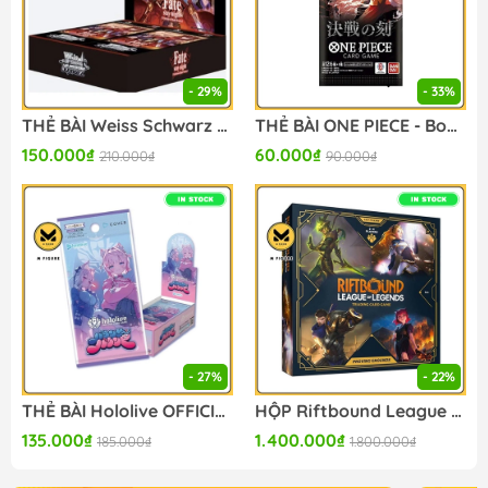
- 29%
- 33%
THẺ BÀI Weiss Schwarz - Fate/stay night - Unlimited Blade Works Vol. II (Bushiroad) - PACK CARD CHÍNH HÃNG
THẺ BÀI ONE PIECE - Booster Pack OP-16 (Bandai Namco) PACK CARD CHÍNH HÃNG
150.000₫
60.000₫
210.000₫
90.000₫
- 27%
- 22%
THẺ BÀI Hololive OFFICIAL CARD GAME - Bouncer Bound - Booster Box (Hololive OFFICIAL) PACK CARD CHÍNH HÃNG
HỘP Riftbound League of Legends 2025 TCG - Set 1 - Origins - Box Set - Proving Grounds (Riot Games) BOX CARD CHÍNH HÃNG
135.000₫
1.400.000₫
185.000₫
1.800.000₫