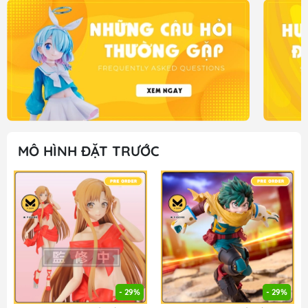
MÔ HÌNH ĐẶT TRƯỚC
- 29%
- 29%