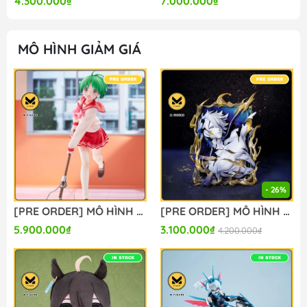
4.300.000₫
7.000.000₫
MÔ HÌNH GIẢM GIÁ
- 26%
[PRE ORDER] MÔ HÌNH To Heart - HMX-12 Multi - 1/7 (Claynel) FIGURE CHÍNH HÃNG
[PRE ORDER] MÔ HÌNH Phainon - Honkai: Star Rail - Diorama Series - Thus Burns the Dawn Ver. (Myethos) FIGURE CHÍNH HÃNG
5.900.000₫
3.100.000₫
4.200.000₫