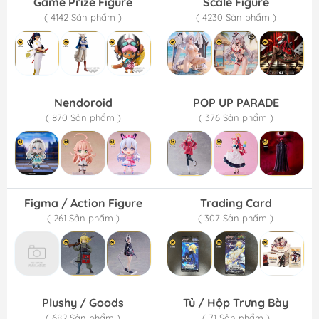
Game Prize Figure
Scale Figure
( 4142 Sản phẩm )
( 4230 Sản phẩm )
Nendoroid
POP UP PARADE
( 870 Sản phẩm )
( 376 Sản phẩm )
Figma / Action Figure
Trading Card
( 261 Sản phẩm )
( 307 Sản phẩm )
Plushy / Goods
Tủ / Hộp Trưng Bày
( 682 Sản phẩm )
( 71 Sản phẩm )