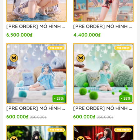
[PRE ORDER] MÔ HÌNH Cinderella: Crystal Wave - Goddess of Victory: Nikke (BM Studio) FIGURE CHÍNH HÃNG
[PRE ORDER] MÔ HÌNH Sparxie x Sparkle - Honkai Star Rail (Miwu Studio) FIGURE CHÍNH HÃNG
6.500.000₫
4.400.000₫
- 28%
- 28%
[PRE ORDER] MÔ HÌNH BanG Dream! - BanG Dream! Ave Mujica - Togawa Sakiko - Yumemirize - ～Pajama Party!～ (Sega Fave) FIGURE CHÍNH HÃNG
[PRE ORDER] MÔ HÌNH BanG Dream! - BanG Dream! Ave Mujica - Wakaba Mutsumi - Yumemirize - ～Pajama Party!～ (Sega Fave) FIGURE CHÍNH HÃNG
600.000₫
600.000₫
830.000₫
830.000₫