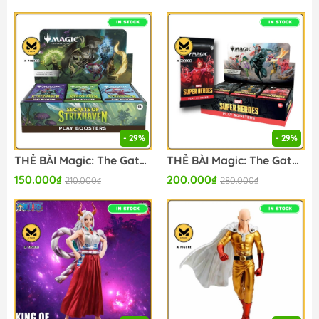
- 29%
- 29%
THẺ BÀI Magic: The Gathering - Secrets of Strixhaven Play Booster Box - Trading Card Game (Wizards of the Coast) - CARD GAME CHÍNH HÃNG FIGURE CHÍNH HÃNG
THẺ BÀI Magic: The Gathering - Marvel Super Heroes Play Booster Box - Trading Card Game (Wizards of the Coast) - CARD GAME CHÍNH HÃNG FIGURE CHÍNH HÃNG
150.000₫
200.000₫
210.000₫
280.000₫