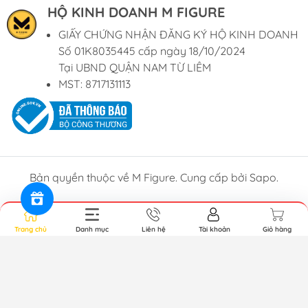
HỘ KINH DOANH M FIGURE
GIẤY CHỨNG NHẬN ĐĂNG KÝ HỘ KINH DOANH
Số 01K8035445 cấp ngày 18/10/2024
Tại UBND QUẬN NAM TỪ LIÊM
MST: 8717131113
Bản quyền thuộc về M Figure. Cung cấp bởi
Sapo
.
Trang chủ
Danh mục
Liên hệ
Tài khoản
Giỏ hàng