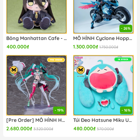
- 26%
Bông Manhattan Cafe - Umamusume: Pretty Derby - Kuripan Plushie (Good Smile Company) BÔNG CHÍNH HÃNG
MÔ HÌNH Cyclone Hopper [Yip Fung Sim] - Cyber Forest (Fantasy Girl) (Nuke Matrix) MODEL KIT CHÍNH HÃNG
400.000₫
1.300.000₫
1.750.000₫
- 19%
- 16%
[Pre Order] MÔ HÌNH Hatsune Miku - Racing 2025 Ver - Figma (#SP-174) (Good Smile Racing) FIGURE CHÍNH HÃNG
Túi Đeo Hatsune Miku Uwa Series Itabag Soft Smiling - Bông (BilibiliGoods) Plushie CHÍNH HÃNG
2.680.000₫
480.000₫
3.320.000₫
570.000₫