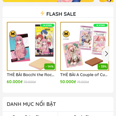
FLASH SALE
- 14%
- 33%
THẺ BÀI Bocchi the Rock! - Wafer (Bandai Spirits ) PACK CARD CHÍNH HÃNG
THẺ BÀI A Couple of Cuckoos - Wafer Set of 20 (Bandai) PACK CARD CHÍNH HÃNG
60.000₫
50.000₫
3
70.000₫
75.000₫
DANH MỤC NỔI BẬT