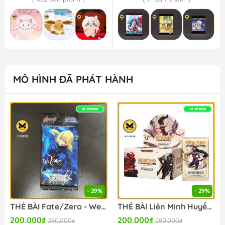
MÔ HÌNH ĐÃ PHÁT HÀNH
- 29%
- 29%
THẺ BÀI Fate/Zero - Weiss Schwarz - Extra Booster Box (Bushiroad) PACK CARD CHÍNH HÃNG
THẺ BÀI Liên Minh Huyền Thoại - Riftbound: Spiritforged - Booster Box - League of Legends TCG/Card Game (Riot Games) CARD CHÍNH HÃNG
200.000₫
200.000₫
280.000₫
280.000₫