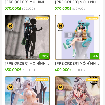
[PRE ORDER] MÔ HÌNH Sword Art Online - Asuna - BiCute Ribbons (FuRyu) FIGURE CHÍNH HÃNG
[PRE ORDER] MÔ HÌNH Boku no Hero Academia The Movie: You're Next - Midoriya Izuku (FuRyu) FIGURE CHÍNH HÃNG
570.000₫
570.000₫
800.000₫
800.000₫
- 28%
- 28%
[PRE ORDER] MÔ HÌNH Evangelion Shin Gekijouban - Ayanami Rei (Tentative Name) - Figurizm Alpha - Plugsuit Ver. (Sega Fave) FIGURE CHÍNH HÃNG
[PRE ORDER] MÔ HÌNH Vocaloid - Hatsune Miku - Noodle Stopper Figure - Digital Stars 2025 (FuRyu) FIGURE CHÍNH HÃNG
650.000₫
600.000₫
900.000₫
830.000₫