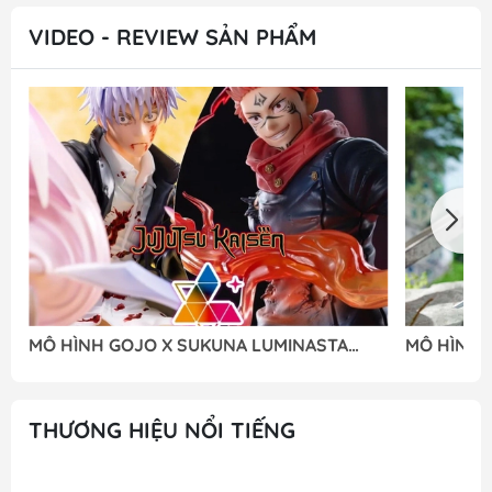
VIDEO - REVIEW SẢN PHẨM
MÔ HÌNH GOJO X SUKUNA LUMINASTA
MÔ HÌNH 2
(SEGA) - M FIGURE
NIER:AUTO
FIGURE
THƯƠNG HIỆU NỔI TIẾNG