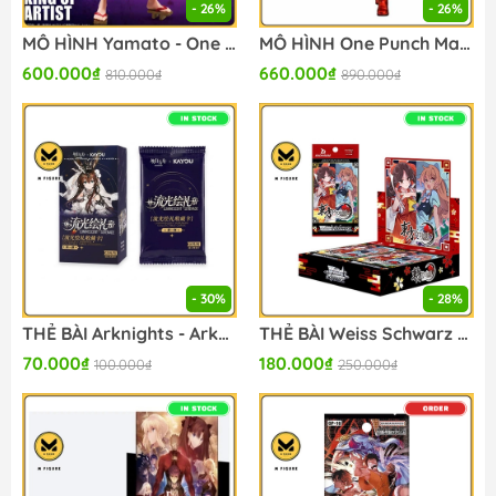
- 26%
- 26%
MÔ HÌNH Yamato - One Piece - King of Artist - Special Ver. (Bandai Spirits) FIGURE CHÍNH HÃNG
MÔ HÌNH One Punch Man - Saitama - Grandista - Metallic Ver. (Bandai Spirits)FIGURE CHÍNH HÃNG
600.000₫
660.000₫
810.000₫
890.000₫
- 30%
- 28%
THẺ BÀI Arknights - Arknights x Kayou Luminescent Serenade - Collectible Cards - Vol. 1 (Kayou) PACK CARD CHÍNH HÃNG
THẺ BÀI Weiss Schwarz - Touhou Project ~ Black and White Lotus Land - Booster Box (Bushiroad) PACK CARD CHÍNH HÃNG
70.000₫
180.000₫
100.000₫
250.000₫