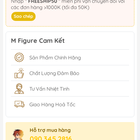
Nhập "
FREESHIP50
" miễn phí vận chuyển đối với
các đơn hàng >1000K (tối đa 50K)
Sao chép
M Figure Cam Kết
Sản Phẩm Chính Hãng
Chất Lượng Đảm Bảo
Tư Vấn Nhiệt Tình
Giao Hàng Hoả Tốc
Hỗ trợ mua hàng
090.345.2816