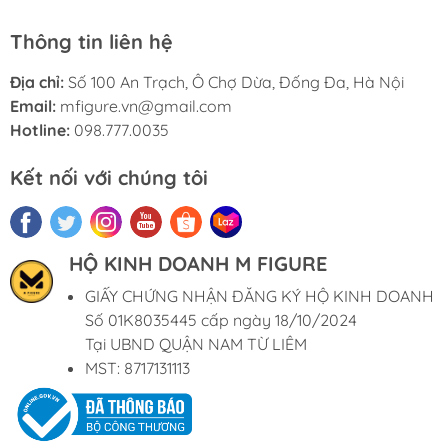
Thông tin liên hệ
Địa chỉ:
Số 100 An Trạch, Ô Chợ Dừa, Đống Đa, Hà Nội
Email:
mfigure.vn@gmail.com
Hotline:
098.777.0035
Kết nối với chúng tôi
HỘ KINH DOANH M FIGURE
GIẤY CHỨNG NHẬN ĐĂNG KÝ HỘ KINH DOANH
Số 01K8035445 cấp ngày 18/10/2024
Tại UBND QUẬN NAM TỪ LIÊM
MST: 8717131113