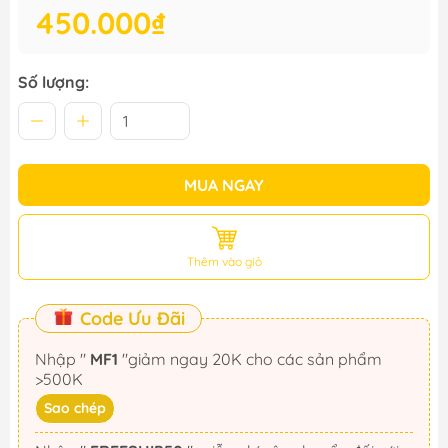
450.000₫
Số lượng:
MUA NGAY
Thêm vào giỏ
Code Ưu Đãi
Nhập "
MF1
"giảm ngay 20K cho các sản phẩm
>500K
Sao chép