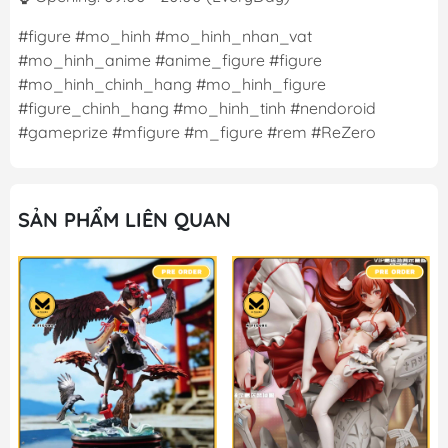
#figure #mo_hinh #mo_hinh_nhan_vat
#mo_hinh_anime #anime_figure #figure
#mo_hinh_chinh_hang #mo_hinh_figure
#figure_chinh_hang #mo_hinh_tinh #nendoroid
#gameprize #mfigure #m_figure #rem #ReZero
SẢN PHẨM LIÊN QUAN