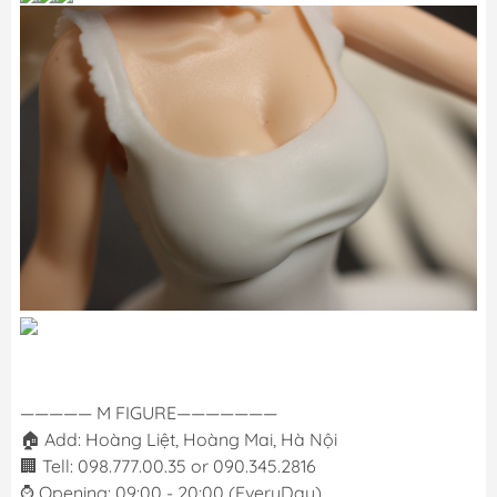
————— M FIGURE———————
🏠 Add: Hoàng Liệt, Hoàng Mai, Hà Nội
🏢 Tell: 098.777.00.35 or 090.345.2816
⌚️ Opening: 09:00 - 20:00 (EveryDay)