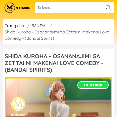
Trang chủ
/
BANDAI
/
Shida Kuroha - Osananajimi ga Zettai ni Makenai Love
Comedy - (Bandai Spirits)
SHIDA KUROHA - OSANANAJIMI GA
ZETTAI NI MAKENAI LOVE COMEDY -
(BANDAI SPIRITS)