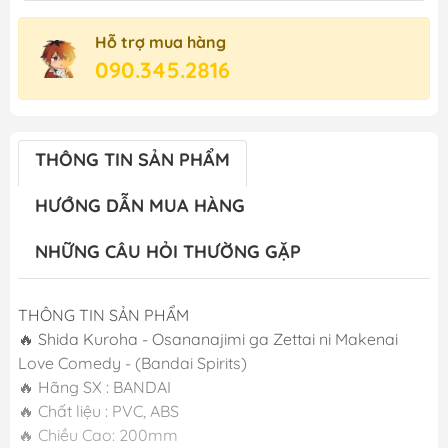
Hỗ trợ mua hàng
090.345.2816
THÔNG TIN SẢN PHẨM
HƯỚNG DẪN MUA HÀNG
NHỮNG CÂU HỎI THƯỜNG GẶP
THÔNG TIN SẢN PHẨM
🔥 Shida Kuroha - Osananajimi ga Zettai ni Makenai
Love Comedy - (Bandai Spirits)
🔥 Hãng SX : BANDAI
🔥 Chất liệu : PVC, ABS
🔥 Chiều Cao: 200mm