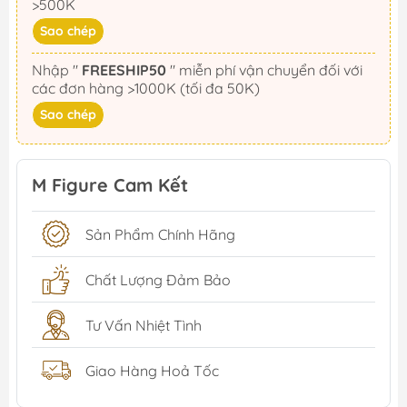
>500K
Sao chép
Nhập "
FREESHIP50
" miễn phí vận chuyển đối với
các đơn hàng >1000K (tối đa 50K)
Sao chép
M Figure Cam Kết
Sản Phẩm Chính Hãng
Chất Lượng Đảm Bảo
Tư Vấn Nhiệt Tình
Giao Hàng Hoả Tốc