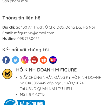
Sản phẩm mới
Thông tin liên hệ
Địa chỉ:
Số 100 An Trạch, Ô Chợ Dừa, Đống Đa, Hà Nội
Email:
mfigure.vn@gmail.com
Hotline:
098.777.0035
Kết nối với chúng tôi
HỘ KINH DOANH M FIGURE
GIẤY CHỨNG NHẬN ĐĂNG KÝ HỘ KINH DOANH
Số 01K8035445 cấp ngày 18/10/2024
Tại UBND QUẬN NAM TỪ LIÊM
MST: 8717131113