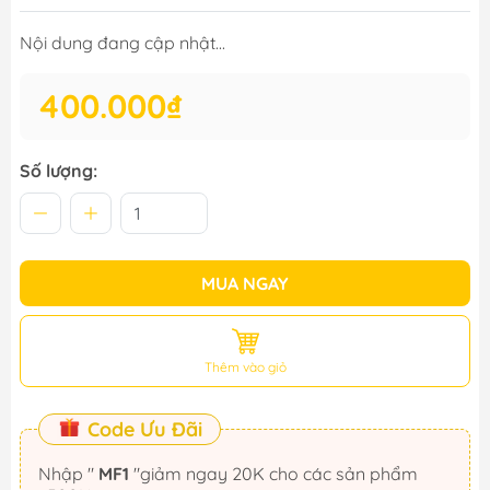
Nội dung đang cập nhật...
400.000₫
Số lượng:
MUA NGAY
Thêm vào giỏ
Code Ưu Đãi
Nhập "
MF1
"giảm ngay 20K cho các sản phẩm