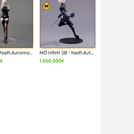
MÔ HÌNH NieR:Automata FORM-ISM A2 (YoRHa Model A No. 2)(Square Enix) FIGURE CHÍNH HÃNG
MÔ HÌNH 2B - NieR:Automata FORM-ISM - (YoRHa No.2 Type B) -Goggles OFF Ver.-(Square Enix) FIGURE CHÍNH HÃNG
₫
1.600.000₫