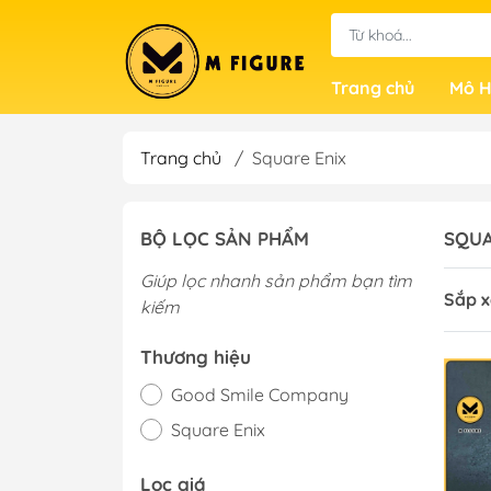
Trang chủ
Mô H
Trang chủ
/
Square Enix
BỘ LỌC SẢN PHẨM
SQUA
Giúp lọc nhanh sản phẩm bạn tìm
Sắp x
kiếm
Thương hiệu
Good Smile Company
Square Enix
Lọc giá