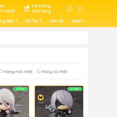
ne:
Hệ thống
77.0035
Cửa hàng
ng Dẫn
Tin Tức
Liên hệ
Khác
Hàng mới nhất
Hàng cũ nhất