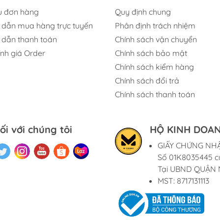
u đơn hàng
Quy định chung
dẫn mua hàng trực tuyến
Phân định trách nhiệm
dẫn thanh toán
Chính sách vận chuyển
ính giá Order
Chính sách bảo mật
Chính sách kiểm hàng
Chính sách đổi trả
Chính sách thanh toán
ối với chúng tôi
HỘ KINH DOAN
GIẤY CHỨNG NH
Số 01K8035445 c
Tại UBND QUẬN 
MST: 8717131113