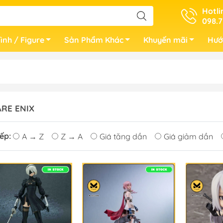
Hotli
098.7
ình / Figure
Sản Phẩm Khác
Khuyến mãi
Hướ
RE ENIX
ếp:
A → Z
Z → A
Giá tăng dần
Giá giảm dần