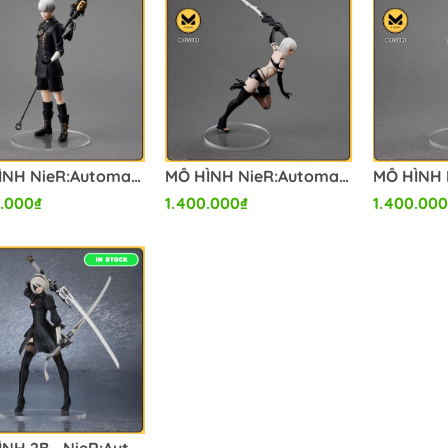
MÔ HÌNH NieR:Automata FORM-ISM 9S (YoRHa No.9 Type S) -Goggles OFF Ver.-(Square Enix) FIGURE CHÍNH HÃNG
MÔ HÌNH NieR:Automata FORM-ISM A2 (YoRHa Model A No. 2) -Short Hair Ver.-(Square Enix) FIGURE CHÍNH HÃNG
.000₫
1.400.000₫
1.400.000