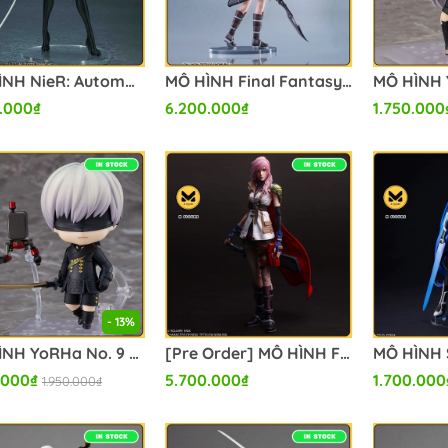
MÔ HÌNH NieR: Automata - Pod 042 - YoRHa No. 2 Type B - DX Edition (Flare, Square Enix) FIGURE CHÍNH HÃNG
MÔ HÌNH Final Fantasy XIII Lightning 1/6.5 Complete Figure (Square Enix) FIGURE CHÍNH HÃNG
.000₫
6.200.000₫
1.750.000
- 13%
MÔ HÌNH YoRHa No. 9 Type S - NieR: Automata - Kikai Seimei-tai - Pod 153 - Nendoroid (#1576) (Good Smile Company) FIGURE CHÍNH HÃNG
[Pre Order] MÔ HÌNH Final Fantasy XIII PLAY ARTS SHIN Lightning(Square Enix) FIGURE CHÍNH HÃNG
.000₫
5.700.000₫
1.700.000
1.950.000₫