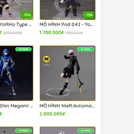
- 15%
- 13%
MÔ HÌNH YoRHa Type A No.2 - NieR: Automata - Nendoroid (#1656) (Good Smile Company) FIGURE CHÍNH HÃNG
MÔ HÌNH Pod 042 - YoRHa No. 2 Type B - NieR: Automata - Nendoroid (#1475) (Good Smile Company) FIGURE CHÍNH HÃNG
₫
1.700.000₫
2.050.000₫
1.950.000₫
MÔ HÌNH Shin Megami Tensei V FORM-ISM Nahobino(Square Enix) FIGURE CHÍNH HÃNG
MÔ HÌNH NieR:Automata FORM-ISM 9S (YoRHa No.9 Type S)(Square Enix) FIGURE CHÍNH HÃNG
₫
2.000.000₫