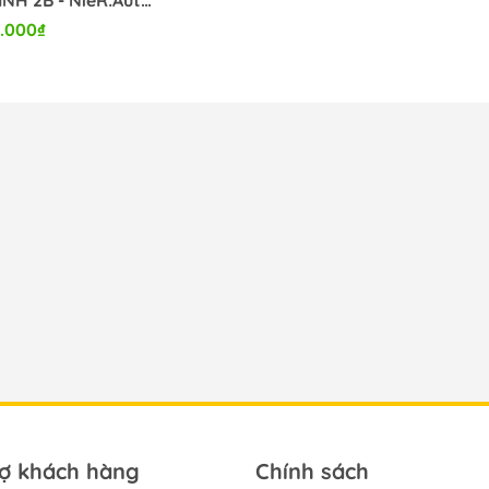
MÔ HÌNH 2B - NieR:Automata - (YoRHa No.2 Type B) Version 2.0 Complete Figure(Square Enix) FIGURE CHÍNH HÃNG
.000₫
rợ khách hàng
Chính sách