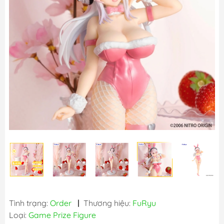
Tình trạng:
Order
|
Thương hiệu:
FuRyu
Loại:
Game Prize Figure