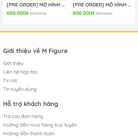
[PRE ORDER] MÔ HÌNH BanG Dream! - BanG Dream! Ave Mujica - Togawa Sakiko - Yumemirize - ～Pajama Party!～ (Sega Fave) FIGURE CHÍNH HÃNG
[PRE ORDER] MÔ HÌNH BanG Dream! - BanG Dream! Ave Mujica - Wakaba Mutsumi - Yumemirize - ～Pajama Party!～ (Sega Fave) FIGURE CHÍNH HÃNG
600.000₫
600.000₫
830.000₫
830.000₫
Giới thiệu về M Figure
Giới thiệu
Liên hệ hợp tác
Tin tức
Tin tuyển dụng
Hỗ trợ khách hàng
Tra cứu đơn hàng
Hướng dẫn mua hàng trực tuyến
Hướng dẫn thanh toán