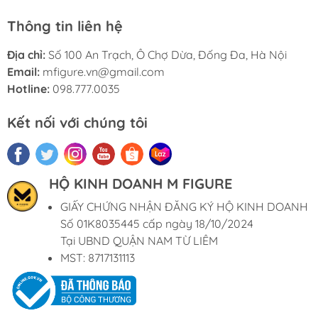
Thông tin liên hệ
Địa chỉ:
Số 100 An Trạch, Ô Chợ Dừa, Đống Đa, Hà Nội
Email:
mfigure.vn@gmail.com
Hotline:
098.777.0035
Kết nối với chúng tôi
HỘ KINH DOANH M FIGURE
GIẤY CHỨNG NHẬN ĐĂNG KÝ HỘ KINH DOANH
Số 01K8035445 cấp ngày 18/10/2024
Tại UBND QUẬN NAM TỪ LIÊM
MST: 8717131113