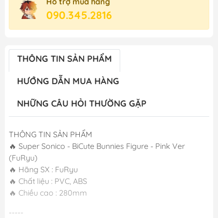
Hỗ trợ mua hàng
090.345.2816
THÔNG TIN SẢN PHẨM
HƯỚNG DẪN MUA HÀNG
NHỮNG CÂU HỎI THƯỜNG GẶP
THÔNG TIN SẢN PHẨM
🔥 Super Sonico - BiCute Bunnies Figure - Pink Ver
(FuRyu)
🔥 Hãng SX : FuRyu
🔥 Chất liệu : PVC, ABS
🔥 Chiều cao : 280mm
-----