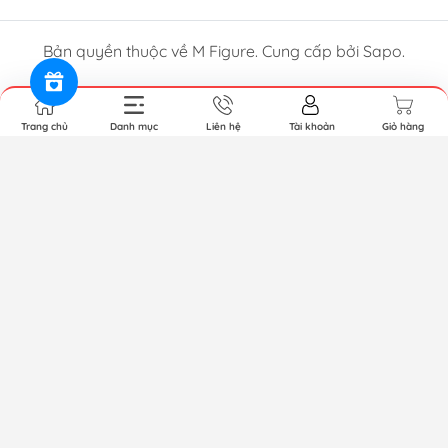
Bản quyền thuộc về M Figure. Cung cấp bởi Sapo.
Trang chủ
Danh mục
Liên hệ
Tài khoản
Giỏ hàng
————— M FIGURE———————
🏠 Add: Hoàng Liệt, Hoàng Mai, Hà Nội
🏢 Tell: 034.810.2806 or 090.345.2816