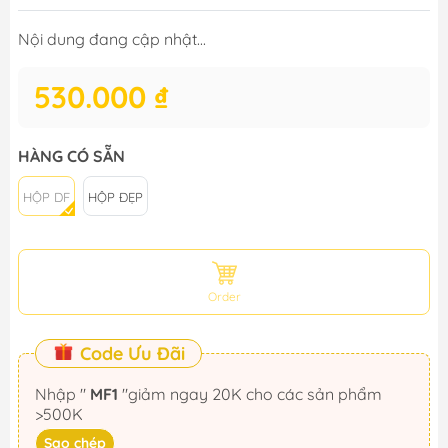
Nội dung đang cập nhật...
530.000 ₫
HÀNG CÓ SẴN
HỘP DF
HỘP ĐẸP
Order
Code Ưu Đãi
Nhập "
MF1
"giảm ngay 20K cho các sản phẩm
>500K
Sao chép