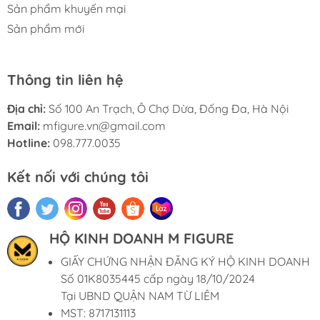
Sản phẩm khuyến mại
Sản phẩm mới
Thông tin liên hệ
Địa chỉ:
Số 100 An Trạch, Ô Chợ Dừa, Đống Đa, Hà Nội
Email:
mfigure.vn@gmail.com
Hotline:
098.777.0035
Kết nối với chúng tôi
HỘ KINH DOANH M FIGURE
GIẤY CHỨNG NHẬN ĐĂNG KÝ HỘ KINH DOANH
Số 01K8035445 cấp ngày 18/10/2024
Tại UBND QUẬN NAM TỪ LIÊM
MST: 8717131113