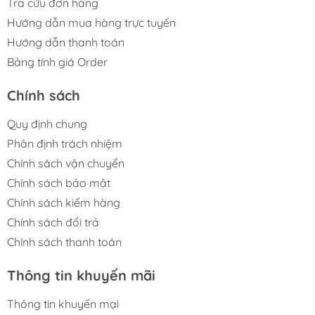
Tra cứu đơn hàng
Hướng dẫn mua hàng trực tuyến
Hướng dẫn thanh toán
Bảng tính giá Order
Chính sách
Quy định chung
Phân định trách nhiệm
Chính sách vận chuyển
Chính sách bảo mật
Chính sách kiểm hàng
Chính sách đổi trả
Chính sách thanh toán
Thông tin khuyến mãi
Thông tin khuyến mại