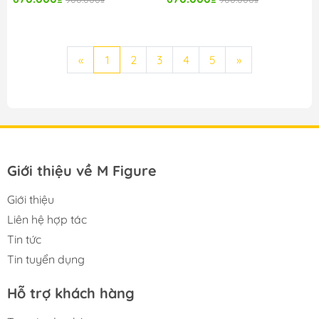
«
1
2
3
4
5
»
Giới thiệu về M Figure
Giới thiệu
Liên hệ hợp tác
Tin tức
Tin tuyển dụng
Hỗ trợ khách hàng